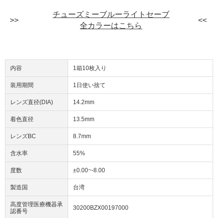
チューズミーブルーライトセーブ
全カラーはこちら
内容
1箱10枚入り
装用期間
1日使い捨て
レンズ直径(DIA)
14.2mm
着色直径
13.5mm
レンズBC
8.7mm
含水率
55%
度数
±0.00~-8.00
製造国
台湾
高度管理医療機器承
30200BZX00197000
認番号