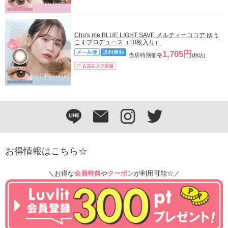
Chu's me BLUE LIGHT SAVE メルティーココア ゆう
こすプロデュース（10枚入り）
1,705円
当店特別価格
(税込)
お得情報はこちら☆
＼お得な
会員特典
や
クーポン
が利用可能☆／