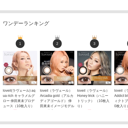
ワンデーランキング
1
2
3
loveil(ラヴェール) aq
loveil（ラヴェール）
loveil（ラヴェール）
lovei
ua rich キャラメルグ
Arcadia gold（アルカ
Honey trick（ハニー
Addict
ロー 倖田來未プロデ
ディアゴールド） 倖
トリック） （10枚入
ィクトブ
ュース（10枚入り）
田來未イメージモデル
り）
0枚入り
1,760円
（10枚入り）
1,760円
1,760
(税込)
(税込)
1,760円
(税込)