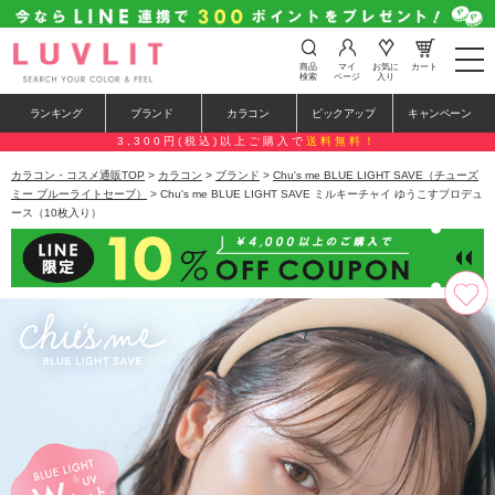
t
商品
マイ
お気に
カート
o
検索
ページ
入り
g
g
ランキング
ブランド
カラコン
ピックアップ
キャンペーン
l
e
3,300円(税込)以上ご購入で
送料無料！
n
a
カラコン・コスメ通販TOP
>
カラコン
>
ブランド
>
Chu's me BLUE LIGHT SAVE（チューズ
v
ミー ブルーライトセーブ）
> Chu's me BLUE LIGHT SAVE ミルキーチャイ ゆうこすプロデュ
i
ース（10枚入り）
g
a
t
i
o
n