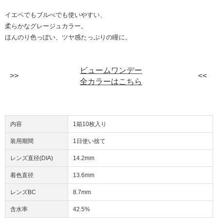
イエベでもブルべでも使いやすい、
柔らかなグレージュカラー。
ほんのり色っぽい、ツヤ感たっぷりの瞳に。
ビュームワンデー
全カラーはこちら
内容
1箱10枚入り
装用期間
1日使い捨て
レンズ直径(DIA)
14.2mm
着色直径
13.6mm
レンズBC
8.7mm
含水率
42.5%