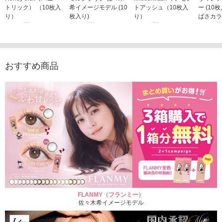
トリック） （10枚入
希イメージモデル (10
トアッシュ（10枚入
ー (10
り）
枚入り)
り）
ばさカラ
1,760円
1,815円
1,760円
1,848
(税込)
(税込)
(税込)
おすすめ商品
FLANMY（フランミー）
佐々木希イメージモデル