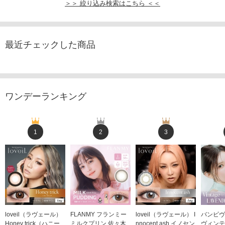
＞＞ 絞り込み検索はこちら ＜＜
最近チェックした商品
ワンデーランキング
1
2
3
loveil（ラヴェール）
FLANMY フランミー
loveil（ラヴェール） I
バンビヴ
Honey trick（ハニー
ミルクプリン 佐々木
nnocent ash イノセン
ヴィンテ