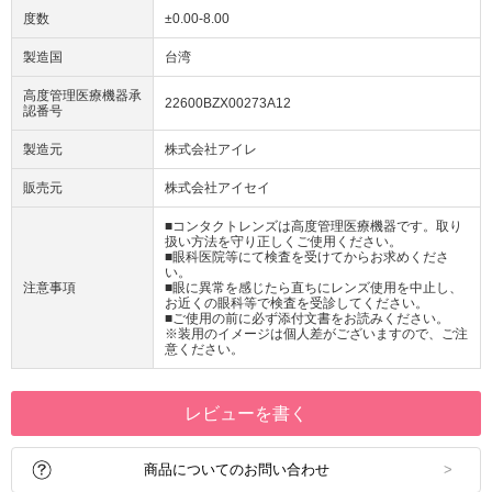
度数
±0.00-8.00
製造国
台湾
高度管理医療機器承
22600BZX00273A12
認番号
製造元
株式会社アイレ
販売元
株式会社アイセイ
■コンタクトレンズは高度管理医療機器です。取り
扱い方法を守り正しくご使用ください。
■眼科医院等にて検査を受けてからお求めくださ
い。
注意事項
■眼に異常を感じたら直ちにレンズ使用を中止し、
お近くの眼科等で検査を受診してください。
■ご使用の前に必ず添付文書をお読みください。
※装用のイメージは個人差がございますので、ご注
意ください。
レビューを書く
商品についてのお問い合わせ