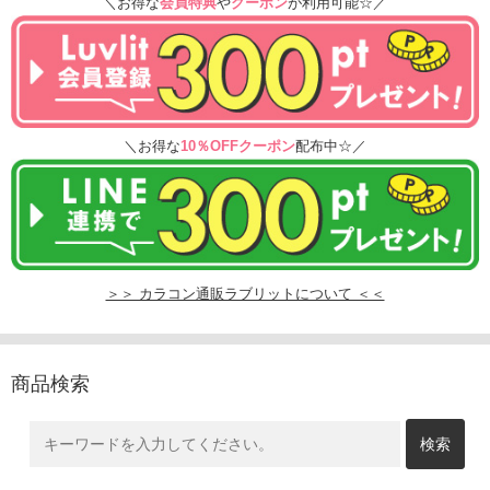
＼お得な
会員特典
や
クーポン
が利用可能☆／
＼お得な
10％OFFクーポン
配布中☆／
＞＞ カラコン通販ラブリットについて ＜＜
商品検索