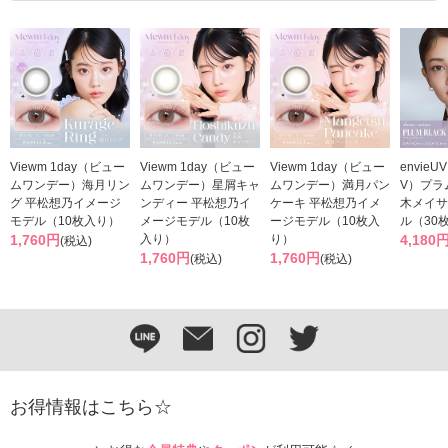
Viewm 1day（ビュー
Viewm 1day（ビュー
Viewm 1day（ビュー
envie
ムワンデー）海月リン
ムワンデー）星屑キャ
ムワンデー）満月パン
V）プラ
グ 平松想乃イメージ
ンディー 平松想乃イ
ケーキ 平松想乃イメ
木メイサ
モデル（10枚入り）
メージモデル（10枚
ージモデル（10枚入
ル（30
1,760円
入り）
り）
4,180
(税込)
1,760円
1,760円
(税込)
(税込)
お得情報はこちら☆