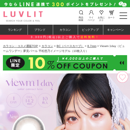
t
商品
マイ
お気に
カート
o
検索
ページ
入り
g
g
ランキング
ブランド
カラコン
ピックアップ
キャンペーン
l
e
3,300円(税込)以上ご購入で
送料無料！
n
a
カラコン・コスメ通販TOP
>
カラコン
>
BC（ベースカーブ）
>
8.7mm
> Viewm 1day（ビュ
v
ームワンデー）夢見パール 平松想乃イメージモデル（10枚入り）
i
g
a
t
i
o
n