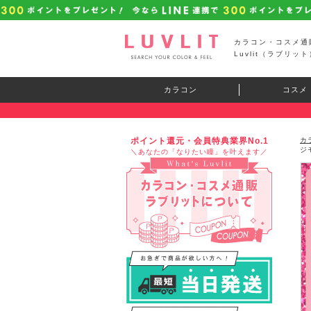
カラコン・コスメ通
Luvlit（ラブリット
カラコン
コスメ
ポイント還元・会員特典業界No.1
カ
ジ
＼あなたの「なりたい瞳」を叶えます／