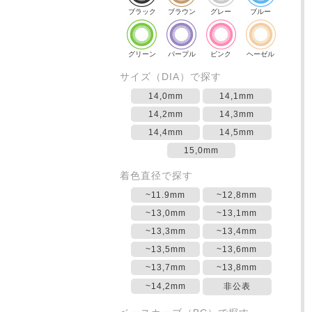
ブラック
ブラウン
グレー
ブルー
グリーン
パープル
ピンク
ヘーゼル
サイズ（DIA）で探す
14,0mm
14,1mm
14,2mm
14,3mm
14,4mm
14,5mm
15,0mm
着色直径で探す
~11.9mm
~12,8mm
~13,0mm
~13,1mm
~13,3mm
~13,4mm
~13,5mm
~13,6mm
~13,7mm
~13,8mm
~14,2mm
非公表