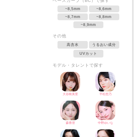
ベースカーブ（BC）で探す
~8,5mm
~8,6mm
~8,7mm
~8,8mm
~8,9mm
その他
高含水
うるおい成分
UVカット
モデル・タレントで探す