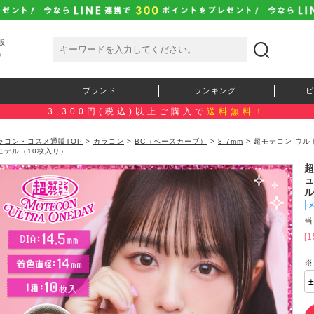
販
）
ブランド
ランキング
ピ
3,300円(税込)以上ご購入で
送料無料！
ラコン・コスメ通販TOP
>
カラコン
>
BC（ベースカーブ）
>
8.7mm
> 超モテコン ウ
モデル（10枚入り）
当
[