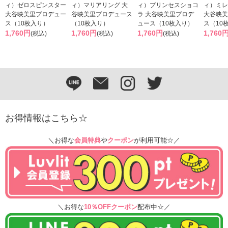
ィ）ゼロスピンスター
ィ）マリアリング 大
ィ）プリンセスショコ
ィ）ミレ
大谷映美里プロデュー
谷映美里プロデュース
ラ 大谷映美里プロデ
大谷映美
ス（10枚入り）
（10枚入り）
ュース（10枚入り）
ス（10
1,760円
1,760円
1,760円
1,760
(税込)
(税込)
(税込)
お得情報はこちら☆
＼お得な
会員特典
や
クーポン
が利用可能☆／
＼お得な
10％OFFクーポン
配布中☆／