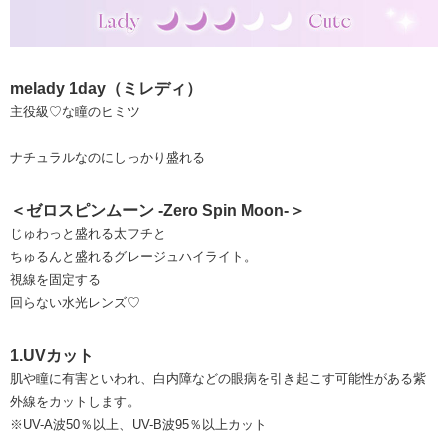
melady 1day（ミレディ）
主役級♡な瞳のヒミツ
ナチュラルなのにしっかり盛れる
＜ゼロスピンムーン -Zero Spin Moon-＞
じゅわっと盛れる太フチと
ちゅるんと盛れるグレージュハイライト。
視線を固定する
回らない水光レンズ♡
1.UVカット
肌や瞳に有害といわれ、白内障などの眼病を引き起こす可能性がある紫
外線をカットします。
※UV-A波50％以上、UV-B波95％以上カット