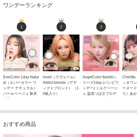
ワンデーランキング
1
2
3
EverColor 1day Natur
loveil（ラヴェール）
AngelColor Bambiシ
Cheritt
al（エバーカラー ワ
Addict blonde（アデ
リーズ1day (バンビワ
ッタワン
ンデー ナチュラル）
ィクトブロンド） （1
ンデー) ミルクベージ
ーヌード
パールベージュ 新木
0枚入り）
ュ 益若つばさプロデ
り）あか
優子イメージモデルカ
1,760円
ュース（10枚入り）
ジモデル
(税込)
ラコン（20枚入り）
1,848円
1,683
(税込)
2,598円
(税込)
おすすめ商品