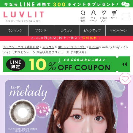
t
商品
マイ
お気に
カート
o
検索
ページ
入り
g
g
ランキング
ブランド
カラコン
ピックアップ
キャンペーン
l
e
3,300円(税込)以上ご購入で
送料無料！
n
a
カラコン・コスメ通販TOP
>
カラコン
>
BC（ベースカーブ）
>
8.7mm
> melady 1day（ミレ
v
ディ）ゼロスピンムーン 大谷映美里プロデュース（10枚入り）
i
g
a
t
i
o
n