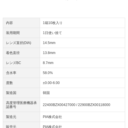
内容
1箱10枚入り
装用期間
1日使い捨て
レンズ直径(DIA)
14.5mm
着色直径
13.8mm
レンズBC
8.7mm
含水率
58.0%
度数
±0.00-6.00
製造国
韓国
高度管理医療機器承
22400BZX00427000 / 22900BZX00118000
認番号
製造元
PIA株式会社
販売元
PIA株式会社