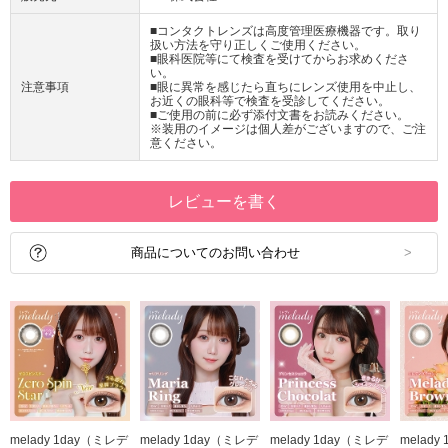
■コンタクトレンズは高度管理医療機器です。取り
扱い方法を守り正しくご使用ください。
■眼科医院等にて検査を受けてからお求めくださ
い。
注意事項
■眼に異常を感じたら直ちにレンズ使用を中止し、
お近くの眼科等で検査を受診してください。
■ご使用の前に必ず添付文書をお読みください。
※装用のイメージは個人差がございますので、ご注
意ください。
レビューを書く
商品についてのお問い合わせ
melady 1day（ミレデ
melady 1day（ミレデ
melady 1day（ミレデ
melady