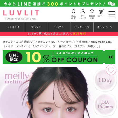
t
商品
マイ
お気に
カート
o
検索
ページ
入り
g
g
ランキング
ブランド
カラコン
ピックアップ
キャンペーン
l
e
3,300円(税込)以上ご購入で
送料無料！
n
a
カラコン・コスメ通販TOP
>
カラコン
>
BC（ベースカーブ）
>
8.7mm
> meilly meltin 1day
v
（メイリーメルティン）メルティングレージュ 森香澄イメージモデル（10枚入り）
i
g
a
t
i
o
n