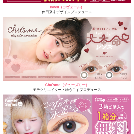
loveil（ラヴェール）
倖田來未デザインプロデュース
Chu'sme（チューズミー）
モテクリエイター・ゆうこすプロデュース