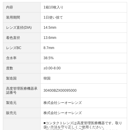
内容
1箱10枚入り
装用期間
1日使い捨て
レンズ直径(DIA)
14.5mm
着色直径
13.6mm
レンズBC
8.7mm
含水率
38.5%
度数
±0.00-8.00
製造国
韓国
高度管理医療機器承
30400BZX00095000
認番号
製造元
株式会社シーオーレンズ
販売元
株式会社シーオーレンズ
■コンタクトレンズは高度管理医療機器です。取り
扱い方法を守り正しくご使用ください。