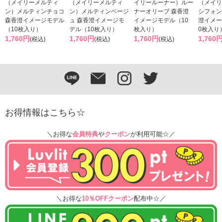
（メイリーメルティ
（メイリーメルティ
イリールーナー）ルー
（メイリ
ン）メルティンチョコ
ン）メルティンベージ
ナーオリーブ 森香澄
シフォン
森香澄イメージモデル
ュ 森香澄イメージモ
イメージモデル（10
澄イメー
（10枚入り）
デル（10枚入り）
枚入り）
0枚入り
1,760円
1,760円
1,760円
1,760
(税込)
(税込)
(税込)
お得情報はこちら☆
＼お得な
会員特典
や
クーポン
が利用可能☆／
＼お得な
10％OFFクーポン
配布中☆／