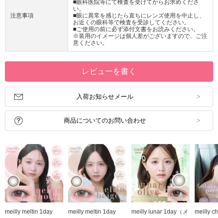
■眼科医院等にて検査を受けてからお求めくださ
い。
注意事項
■眼に異常を感じたら直ちにレンズ使用を中止し、
お近くの眼科等で検査を受診してください。
■ご使用の前に必ず添付文書をお読みください。
※装用のイメージは個人差がございますので、ご注
意ください。
レビューを書く
入荷お知らせメール
商品についてのお問い合わせ
meilly meltin 1day
meilly meltin 1day
meilly lunar 1day（メ
meilly ch