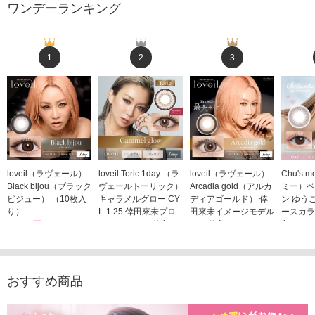
ワンデーランキング
1
2
3
loveil（ラヴェール）
loveil Toric 1day （ラ
loveil（ラヴェール）
Chu's
Black bijou（ブラック
ヴェールトーリック）
Arcadia gold（アルカ
ミー）ベ
ビジュー） （10枚入
キャラメルグロー CY
ディアゴールド） 倖
ン ゆう
り）
L-1.25 倖田來未プロ
田來未イメージモデル
ースカラ
1,760円
デュース （10枚入
（10枚入り）
入り）
(税込)
り）
1,760円
1,705
(税込)
1,760円
(税込)
おすすめ商品