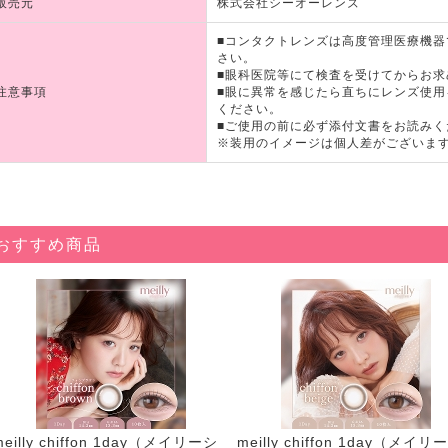
販売元
株式会社シーオーレンズ
■コンタクトレンズは高度管理医療機
さい。
■眼科医院等にて検査を受けてからお求
注意事項
■眼に異常を感じたら直ちにレンズ使
ください。
■ご使用の前に必ず添付文書をお読みく
※装用のイメージは個人差がございま
おすすめ商品
meilly chiffon 1day（メイリーシ
meilly chiffon 1day（メイリ