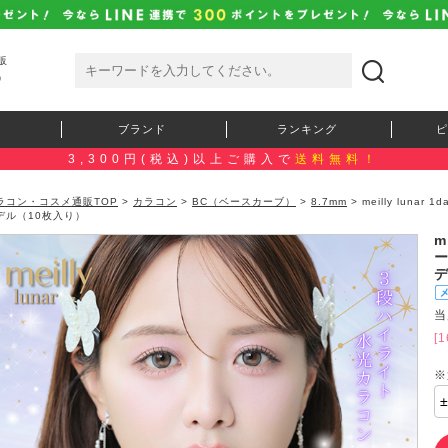
販
）
ブランド
ランキング
ピ
3,300円(税込)以上ご購入で
送料無料！
ラコン・コスメ通販TOP
>
カラコン
>
BC（ベースカーブ）
>
8.7mm
> meilly lu
デル（10枚入り）
m
当
[