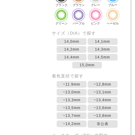
ブラック
ブラウン
グレー
ブルー
グリーン
パープル
ピンク
ヘーゼル
サイズ（DIA）で探す
14,0mm
14,1mm
14,2mm
14,3mm
14,4mm
14,5mm
15,0mm
着色直径で探す
~11.9mm
~12,8mm
~13,0mm
~13,1mm
~13,3mm
~13,4mm
~13,5mm
~13,6mm
~13,7mm
~13,8mm
~14,2mm
非公表