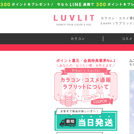
カラコン・コスメ通
Luvlit（ラブリット
カラコン
コスメ
ポイント還元・会員特典業界No.1
カ
モ
＼あなたの「なりたい瞳」を叶えます／