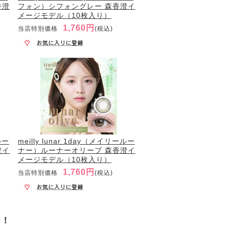
香澄
フォン）シフォングレー 森香澄イ
メージモデル（10枚入り）
1,760円
当店特別価格
(税込)
ルー
meilly lunar 1day（メイリールー
澄イ
ナー）ルーナーオリーブ 森香澄イ
メージモデル（10枚入り）
1,760円
当店特別価格
(税込)
す！