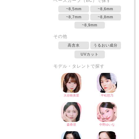
ベースカーブ（BC）で探す
~8,5mm
~8,6mm
~8,7mm
~8,8mm
~8,9mm
その他
高含水
うるおい成分
UVカット
モデル・タレントで探す