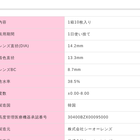
内容
1箱10枚入り
装用期間
1日使い捨て
レンズ直径(DIA)
14.2mm
着色直径
13.3mm
レンズBC
8.7mm
含水率
38.5%
度数
±0.00-8.00
製造国
韓国
高度管理医療機器承認番号
30400BZX00095000
製造元
株式会社シーオーレンズ