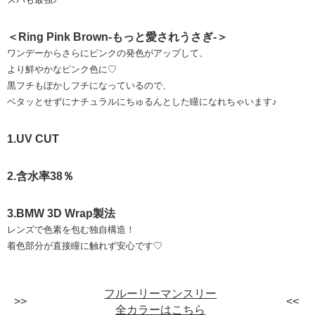
＜Ring Pink Brown-もっと愛されうさぎ-＞
ワンデーからさらにピンクの発色がアップして、
より鮮やかなピンク色に♡
黒フチもぼかしフチになっているので、
ベタッとせずにナチュラルにちゅるんとした瞳になれちゃいます♪
1.UV CUT
2.含水率38％
3.BMW 3D Wrap製法
レンズで色素を包む独自構造！
着色部分が直接瞳に触れず安心です♡
フルーリーマンスリー
全カラーはこちら