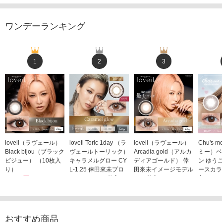
ワンデーランキング
1
2
3
loveil（ラヴェール）
loveil Toric 1day （ラ
loveil（ラヴェール）
Chu's
Black bijou（ブラック
ヴェールトーリック）
Arcadia gold（アルカ
ミー）ベ
ビジュー） （10枚入
キャラメルグロー CY
ディアゴールド） 倖
ン ゆう
り）
L-1.25 倖田來未プロ
田來未イメージモデル
ースカラ
1,760円
デュース （10枚入
（10枚入り）
入り）
(税込)
り）
1,760円
1,705
(税込)
1,760円
(税込)
おすすめ商品