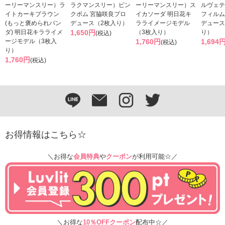
ーリーマンスリー）ラ
ラクマンスリー）ピン
ーリーマンスリー）ス
ルヴェテ
イトカーキブラウン
クボム 宮脇咲良プロ
イカソーダ 明日花キ
フィルム
(もっと褒められパン
デュース（2枚入り）
ラライメージモデル
デュース
ダ) 明日花キラライメ
1,650円
（3枚入り）
り）
(税込)
ージモデル（3枚入
1,760円
1,694
(税込)
り）
1,760円
(税込)
お得情報はこちら☆
＼お得な
会員特典
や
クーポン
が利用可能☆／
＼お得な
10％OFFクーポン
配布中☆／