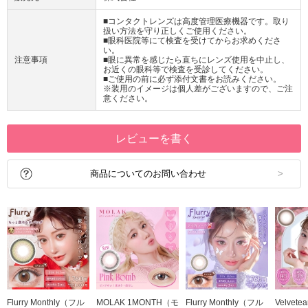
■コンタクトレンズは高度管理医療機器です。取り
扱い方法を守り正しくご使用ください。
■眼科医院等にて検査を受けてからお求めくださ
い。
注意事項
■眼に異常を感じたら直ちにレンズ使用を中止し、
お近くの眼科等で検査を受診してください。
■ご使用の前に必ず添付文書をお読みください。
※装用のイメージは個人差がございますので、ご注
意ください。
レビューを書く
商品についてのお問い合わせ
Flurry Monthly（フル
MOLAK 1MONTH（モ
Flurry Monthly（フル
Velvet