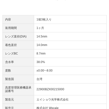
内容
1箱3枚入り
装用期間
1ヶ月
レンズ直径(DIA)
14.5mm
着色直径
14.0mm
レンズBC
8.7mm
含水率
38.0%
度数
±0.00~-8.00
製造国
台湾
高度管理医療機器承
22900BZX00215000
認番号
製造元
エイショウ光学株式会社
販売元
株式会社 Wscale