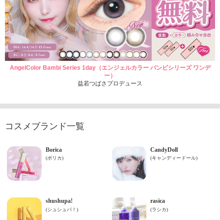
AngelColor Bambi Series 1day（エンジェルカラー バンビシリーズ ワンデ
ー）
益若つばさプロデュース
コスメブランド一覧