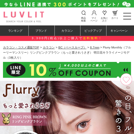
t
商品
マイ
お気に
カート
o
検索
ページ
入り
g
g
ランキング
ブランド
カラコン
ピックアップ
キャンペーン
l
e
3,300円(税込)以上ご購入で
送料無料！
n
a
カラコン・コスメ通販TOP
>
カラコン
>
BC（ベースカーブ）
>
8.7mm
> Flurry Monthly（フル
v
ーリーマンスリー）リングピンクブラウン（もっと愛されうさぎ） 明日花キラライメージモデ
i
ル（3枚入り）
g
a
t
i
o
n