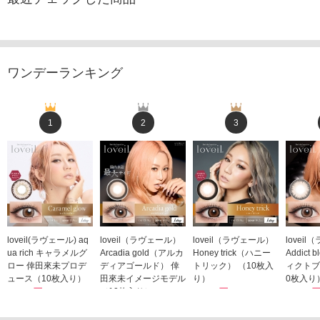
ワンデーランキング
1
2
3
loveil(ラヴェール) aq
loveil（ラヴェール）
loveil（ラヴェール）
lovei
ua rich キャラメルグ
Arcadia gold（アルカ
Honey trick（ハニー
Addict
ロー 倖田來未プロデ
ディアゴールド） 倖
トリック） （10枚入
ィクトブ
ュース（10枚入り）
田來未イメージモデル
り）
0枚入り
1,760円
（10枚入り）
1,760円
1,760
(税込)
(税込)
1,760円
(税込)