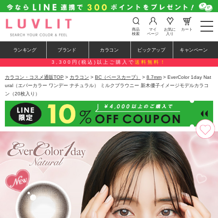
t
商品
マイ
お気に
カート
o
検索
ページ
入り
g
g
ランキング
ブランド
カラコン
ピックアップ
キャンペーン
l
e
3,300円(税込)以上ご購入で
送料無料！
n
a
カラコン・コスメ通販TOP
>
カラコン
>
BC（ベースカーブ）
>
8.7mm
> EverColor 1day Nat
v
ural（エバーカラー ワンデー ナチュラル） ミルクブラウニー 新木優子イメージモデルカラコ
i
ン（20枚入り）
g
a
t
i
o
n