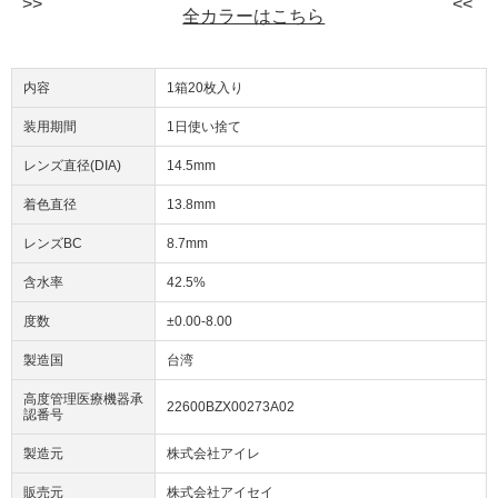
全カラーはこちら
内容
1箱20枚入り
装用期間
1日使い捨て
レンズ直径(DIA)
14.5mm
着色直径
13.8mm
レンズBC
8.7mm
含水率
42.5%
度数
±0.00-8.00
製造国
台湾
高度管理医療機器承
22600BZX00273A02
認番号
製造元
株式会社アイレ
販売元
株式会社アイセイ