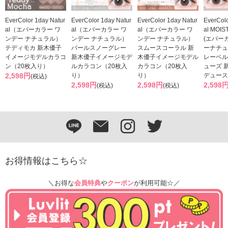
EverColor 1day Natur
EverColor 1day Natur
EverColor 1day Natur
EverColo
al（エバーカラー ワ
al（エバーカラー ワ
al（エバーカラー ワ
al MOIS
ンデー ナチュラル）
ンデー ナチュラル）
ンデー ナチュラル）
(エバー
テディモカ 新木優子
パールスノーグレー
スムースコーラル 新
ーナチュ
イメージモデルカラコ
新木優子イメージモデ
木優子イメージモデル
レーベル
ン（20枚入り）
ルカラコン（20枚入
カラコン（20枚入
ューズ 
2,598円
り）
り）
デュース
(税込)
2,598円
2,598円
2,598
(税込)
(税込)
お得情報はこちら☆
＼お得な
会員特典
や
クーポン
が利用可能☆／