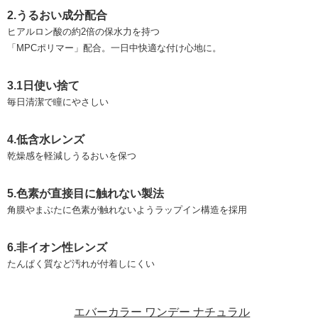
2.うるおい成分配合
ヒアルロン酸の約2倍の保水力を持つ
「MPCポリマー」配合。一日中快適な付け心地に。
3.1日使い捨て
毎日清潔で瞳にやさしい
4.低含水レンズ
乾燥感を軽減しうるおいを保つ
5.色素が直接目に触れない製法
角膜やまぶたに色素が触れないようラップイン構造を採用
6.非イオン性レンズ
たんぱく質など汚れが付着しにくい
エバーカラー ワンデー ナチュラル