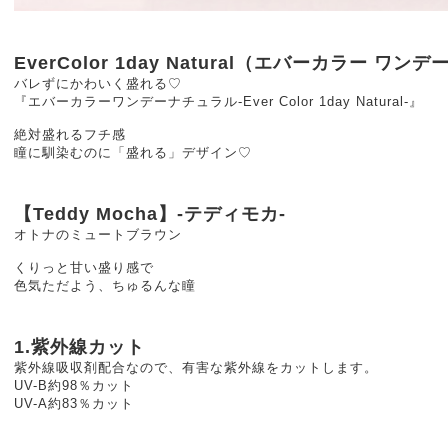
EverColor 1day Natural（エバーカラー ワン
バレずにかわいく盛れる♡
『エバーカラーワンデーナチュラル-Ever Color 1day Natural-』
絶対盛れるフチ感
瞳に馴染むのに「盛れる」デザイン♡
【Teddy Mocha】-テディモカ-
オトナのミュートブラウン
くりっと甘い盛り感で
色気ただよう、ちゅるんな瞳
1.紫外線カット
紫外線吸収剤配合なので、有害な紫外線をカットします。
UV-B約98％カット
UV-A約83％カット