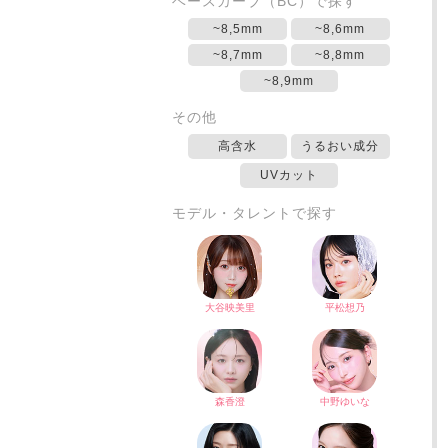
ベースカーブ（BC）で探す
~8,5mm
~8,6mm
~8,7mm
~8,8mm
~8,9mm
その他
高含水
うるおい成分
UVカット
モデル・タレントで探す