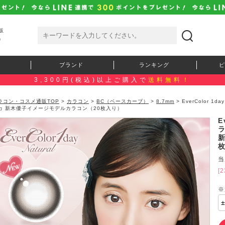
販
）
ブランド
ランキング
ピ
3,300円(税込)以上ご購入で
送料無料！
ラコン・コスメ通販TOP
>
カラコン
>
BC（ベースカーブ）
>
8.7mm
> EverColor 
カ 新木優子イメージモデルカラコン（20枚入り）
E
当
[