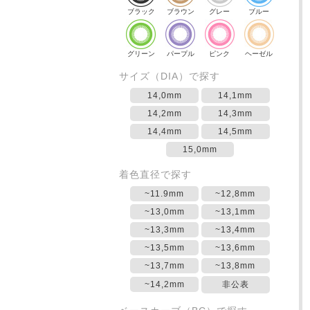
ブラック
ブラウン
グレー
ブルー
グリーン
パープル
ピンク
ヘーゼル
サイズ（DIA）で探す
14,0mm
14,1mm
14,2mm
14,3mm
14,4mm
14,5mm
15,0mm
着色直径で探す
~11.9mm
~12,8mm
~13,0mm
~13,1mm
~13,3mm
~13,4mm
~13,5mm
~13,6mm
~13,7mm
~13,8mm
~14,2mm
非公表