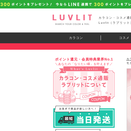
カラコン・コスメ通
Luvlit（ラブリット
カラコン
コスメ
ポイント還元・会員特典業界No.1
カ
モ
＼あなたの「なりたい瞳」を叶えます／