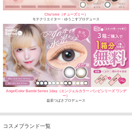
Chu'sme（チューズミー）
モテクリエイター・ゆうこすプロデュース
AngelColor Bambi Series 1day（エンジェルカラー バンビシリーズ ワンデ
ー）
益若つばさプロデュース
コスメブランド一覧