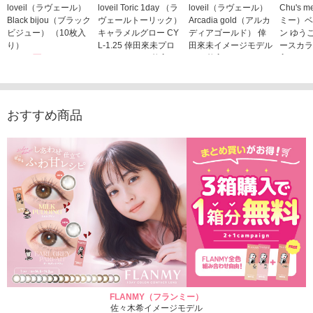
loveil（ラヴェール）
loveil Toric 1day （ラ
loveil（ラヴェール）
Chu's
Black bijou（ブラック
ヴェールトーリック）
Arcadia gold（アルカ
ミー）ベ
ビジュー） （10枚入
キャラメルグロー CY
ディアゴールド） 倖
ン ゆう
り）
L-1.25 倖田來未プロ
田來未イメージモデル
ースカラ
1,760円
デュース （10枚入
（10枚入り）
入り）
(税込)
り）
1,760円
1,705
(税込)
1,760円
(税込)
おすすめ商品
FLANMY（フランミー）
佐々木希イメージモデル