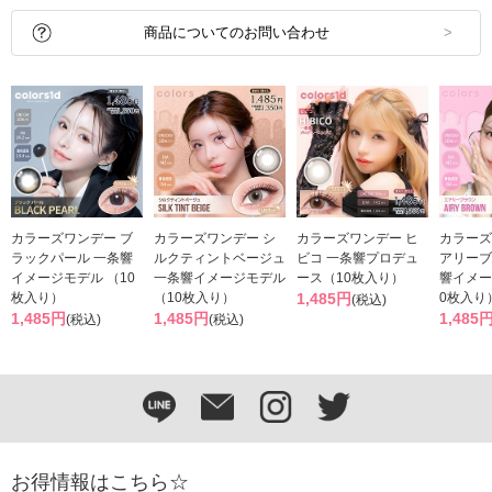
商品についてのお問い合わせ
カラーズワンデー ブ
カラーズワンデー シ
カラーズワンデー ヒ
カラーズ
ラックパール 一条響
ルクティントベージュ
ビコ 一条響プロデュ
アリーブ
イメージモデル （10
一条響イメージモデル
ース（10枚入り）
響イメー
枚入り）
（10枚入り）
1,485円
0枚入り
(税込)
1,485円
1,485円
1,485
(税込)
(税込)
お得情報はこちら☆