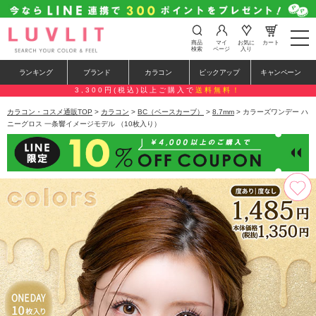
t
商品
マイ
お気に
カート
o
検索
ページ
入り
g
g
ランキング
ブランド
カラコン
ピックアップ
キャンペーン
l
e
3,300円(税込)以上ご購入で
送料無料！
n
a
カラコン・コスメ通販TOP
>
カラコン
>
BC（ベースカーブ）
>
8.7mm
> カラーズワンデー ハ
v
ニーグロス 一条響イメージモデル （10枚入り）
i
g
a
t
i
o
n