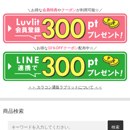
＼お得な
会員特典
や
クーポン
が利用可能☆／
＼お得な
10％OFFクーポン
配布中☆／
＞＞ カラコン通販ラブリットについて ＜＜
商品検索