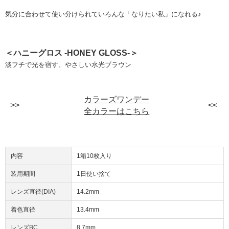
気分に合わせて使い分けられていろんな「なりたい私」になれる♪
＜ハニーグロス -HONEY GLOSS-＞
淡フチで光を宿す、やさしい⽔光ブラウン
カラーズワンデー
全カラーはこちら
内容
1箱10枚入り
装用期間
1日使い捨て
レンズ直径(DIA)
14.2mm
着色直径
13.4mm
レンズBC
8.7mm