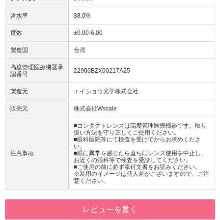
含水率
38.0%
度数
±0.00-6.00
製造国
台湾
高度管理医療機器承
22900BZX00217A25
認番号
製造元
エイショウ光学株式会社
販売元
株式会社Wscale
■コンタクトレンズは高度管理医療機器です。取り
扱い方法を守り正しくご使用ください。
■眼科医院等にて検査を受けてからお求めくださ
い。
注意事項
■眼に異常を感じたら直ちにレンズ使用を中止し、
お近くの眼科等で検査を受診してください。
■ご使用の前に必ず添付文書をお読みください。
※装用のイメージは個人差がございますので、ご注
意ください。
レビューを書く