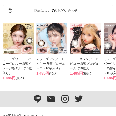
商品についてのお問い合わせ
カラーズワンデー ハ
カラーズワンデー ヒ
カラーズワンデー ヒ
カラーズ
ニーグロス 一条響イ
ビキ 一条響プロデュ
ビコ 一条響プロデュ
パークリ
メージモデル （10枚
ース（10枚入り）
ース（10枚入り）
一条響イ
入り）
1,485円
1,485円
（10枚
(税込)
(税込)
1,485円
1,485
(税込)