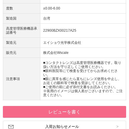
度数
±0.00-6.00
製造国
台湾
高度管理医療機器承
22900BZX00217A25
認番号
製造元
エイショウ光学株式会社
販売元
株式会社Wscale
■コンタクトレンズは高度管理医療機器です。取り
扱い方法を守り正しくご使用ください。
■眼科医院等にて検査を受けてからお求めくださ
い。
注意事項
■眼に異常を感じたら直ちにレンズ使用を中止し、
お近くの眼科等で検査を受診してください。
■ご使用の前に必ず添付文書をお読みください。
※装用のイメージは個人差がございますので、ご注
意ください。
レビューを書く
入荷お知らせメール