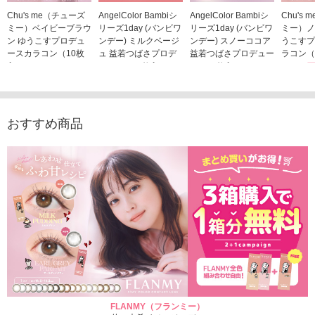
Chu's me（チューズ
AngelColor Bambiシ
AngelColor Bambiシ
Chu's
ミー）ベイビーブラウ
リーズ1day (バンビワ
リーズ1day (バンビワ
ミー）ノ
ン ゆうこすプロデュ
ンデー) ミルクベージ
ンデー) スノーココア
うこすプ
ースカラコン（10枚
ュ 益若つばさプロデ
益若つばさプロデュー
ラコン（
入り）
ュース（10枚入り）
ス（10枚入り）
1,705
1,705円
1,848円
1,848円
(税込)
(税込)
(税込)
おすすめ商品
FLANMY（フランミー）