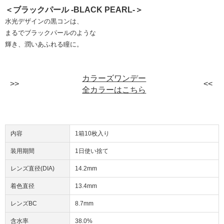
＜ブラックパール -BLACK PEARL-＞
水光デザインの黒コンは、
まるでブラックパールのような
輝き、潤いあふれる瞳に。
カラーズワンデー
全カラーはこちら
内容
1箱10枚入り
装用期間
1日使い捨て
レンズ直径(DIA)
14.2mm
着色直径
13.4mm
レンズBC
8.7mm
含水率
38.0%