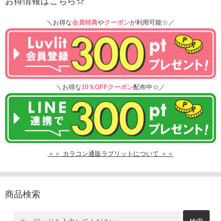
お得情報はこちら☆
＼お得な
会員特典
や
クーポン
が利用可能☆／
＼お得な
10％OFFクーポン
配布中☆／
＞＞ カラコン通販ラブリットについて ＜＜
商品検索