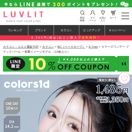
t
商品
マイ
お気に
カート
o
検索
ページ
入り
g
g
ランキング
ブランド
カラコン
ピックアップ
キャンペーン
l
e
3,300円(税込)以上ご購入で
送料無料！
n
a
カラコン・コスメ通販TOP
>
カラコン
>
BC（ベースカーブ）
>
8.7mm
> カラーズワンデー ブ
v
ラックパール 一条響イメージモデル （10枚入り）
i
g
a
t
i
o
n