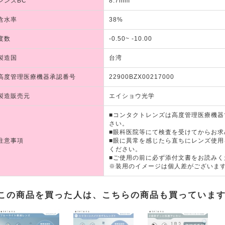
レンズBC
8.7mm
含水率
38%
度数
-0.50~ -10.00
製造国
台湾
高度管理医療機器承認番号
22900BZX00217000
製造販売元
エイショウ光学
■コンタクトレンズは高度管理医療機
さい。
■眼科医院等にて検査を受けてからお求
注意事項
■眼に異常を感じたら直ちにレンズ使
ください。
■ご使用の前に必ず添付文書をお読みく
※装用のイメージは個人差がございま
この商品を買った人は、こちらの商品も買っていま