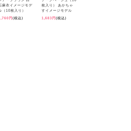
シアーブラウン 白
チークベージュ（10
石麻衣イメージモデ
枚入り） あかちゃ
ル（10枚入り）
すイメージモデル
1,760円
(税込)
1,683円
(税込)