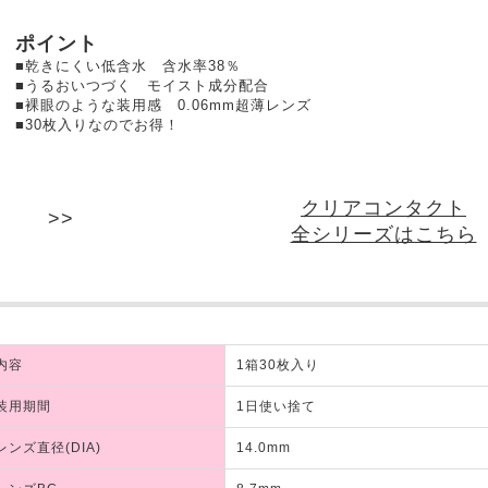
ポイント
■乾きにくい低含水 含水率38％
■うるおいつづく モイスト成分配合
■裸眼のような装用感 0.06mm超薄レンズ
■30枚入りなのでお得！
クリアコンタクト
全シリーズはこちら
内容
1箱30枚入り
装用期間
1日使い捨て
レンズ直径(DIA)
14.0mm