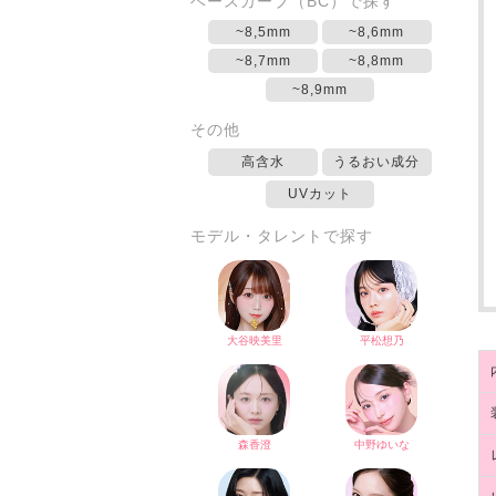
ベースカーブ（BC）で探す
~8,5mm
~8,6mm
~8,7mm
~8,8mm
~8,9mm
その他
高含水
うるおい成分
UVカット
モデル・タレントで探す