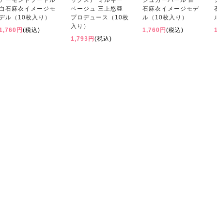
アーモンドプードル
ックス） ミルキー
シュガーパール 白
白石麻衣イメージモ
ベージュ 三上悠亜
石麻衣イメージモデ
デル（10枚入り）
プロデュース（10枚
ル（10枚入り）
入り）
1,760円
(税込)
1,760円
(税込)
1,793円
(税込)