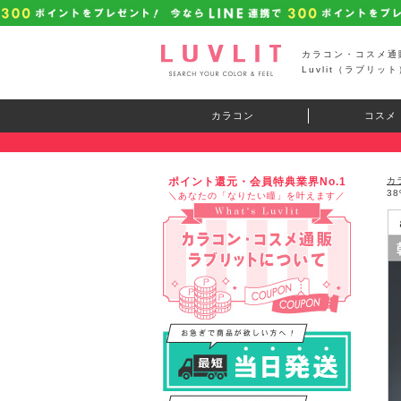
カラコン・コスメ通
Luvlit（ラブリット
カラコン
コスメ
ポイント還元・会員特典業界No.1
カ
3
＼あなたの「なりたい瞳」を叶えます／