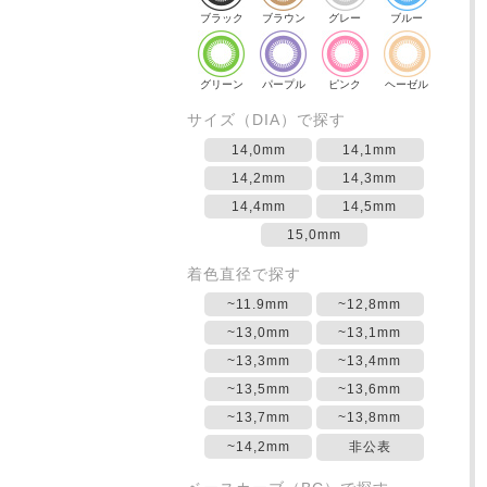
ブラック
ブラウン
グレー
ブルー
グリーン
パープル
ピンク
ヘーゼル
サイズ（DIA）で探す
14,0mm
14,1mm
14,2mm
14,3mm
14,4mm
14,5mm
15,0mm
着色直径で探す
~11.9mm
~12,8mm
~13,0mm
~13,1mm
~13,3mm
~13,4mm
~13,5mm
~13,6mm
~13,7mm
~13,8mm
~14,2mm
非公表