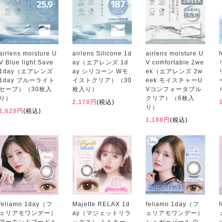
airlens moisture U
airlens Silicone 1d
airlens moisture U
V Blue light Save
ay（エアレンズ 1d
V comfortable 2we
1day（エアレンズ
ay シリコーン Wモ
ek（エアレンズ 2w
1day ブルーライト
イストクリア）（30
eek モイスチャーU
セーブ）（30枚入
枚入り）
Vコンフォータブル
り）
クリア）（6枚入
2,178円
(税込)
り）
1,628円
(税込)
1,188円
(税込)
feliamo 1day（フ
Majette RELAX 1d
feliamo 1day（フ
ェリアモワンデー）
ay（マジェットリラ
ェリアモワンデー）