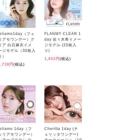
feliamo1day（フェ
FLANMY CLEAR 1
リアモワンデー）ク
day 佐々木希イメー
リア 白石麻衣イメ
ジモデル (20枚入
ージモデル（30枚入
り)
り）
1,452円
(税込)
1,738円
(税込)
feliamo 1day（フ
Cheritta 1day (チ
ェリアモワンデー）
ェリッタワンデー)