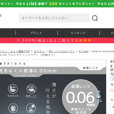
販
）
ブランド
ランキング
ピ
3,300円(税込)以上ご購入で
送料無料！
ラコン・コスメ通販TOP
>
カラコン
>
BC（ベースカーブ）
>
8.7mm
> airlens mois
8% UV ウルトラティンクリア）（30枚入り）
a
y
当
[