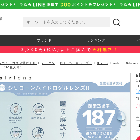
販
）
ブランド
ランキング
ピ
3,300円(税込)以上ご購入で
送料無料！
ラコン・コスメ通販TOP
>
カラコン
>
BC（ベースカーブ）
>
8.7mm
> airlens Sil
）（30枚入り）
a
1
当
[