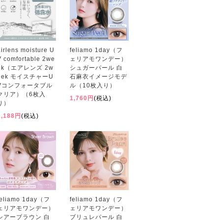
airlens moisture U
feliamo 1day（フ
V comfortable 2we
ェリアモワンデー）
ek（エアレンズ 2w
シュガーパール 白
eek モイスチャーU
石麻衣イメージモデ
Vコンフォータブル
ル（10枚入り）
クリア）（6枚入
1,760円
(税込)
り）
1,188円
(税込)
feliamo 1day（フ
feliamo 1day（フ
ェリアモワンデー）
ェリアモワンデー）
シアーブラウン 白
ブリュレパール 白