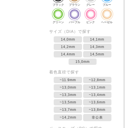
ブラック
ブラウン
グレー
ブルー
グリーン
パープル
ピンク
ヘーゼル
サイズ（DIA）で探す
14,0mm
14,1mm
14,2mm
14,3mm
14,4mm
14,5mm
15,0mm
着色直径で探す
~11.9mm
~12,8mm
~13,0mm
~13,1mm
~13,3mm
~13,4mm
~13,5mm
~13,6mm
~13,7mm
~13,8mm
~14,2mm
非公表