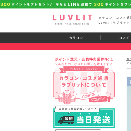
カラコン・コスメ通
Luvlit（ラブリット
カラコン
コスメ
ポイント還元・会員特典業界No.1
カ
ア
＼あなたの「なりたい瞳」を叶えます／