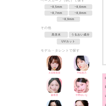
ベースカーブ（BC）で探す
~8,5mm
~8,6mm
~8,7mm
~8,8mm
~8,9mm
その他
高含水
うるおい成分
UVカット
モデル・タレントで探す