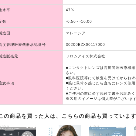
含水率
47%
度数
-0.50~ -10.00
製造国
マレーシア
高度管理医療機器承認番号
30200BZX00117000
製造販売元
フロムアイズ株式会社
■コンタクトレンズは高度管理医療機
さい。
■眼科医院等にて検査を受けてからお求
注意事項
■眼に異常を感じたら直ちにレンズ使
ください。
■ご使用の前に必ず添付文書をお読みく
※装用のイメージは個人差がございま
この商品を買った人は、こちらの商品も買っていま