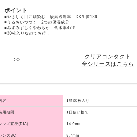
ポイント
■やさしく目に馴染む 酸素透過率 DK/L値186
■うるおいつづく 2つの保湿成分
■みずみずしくやわらか 含水率47％
■30枚入りなのでお得！
クリアコンタクト
全シリーズはこちら
内容
1箱30枚入り
装用期間
1日使い捨て
レンズ直径(DIA)
14.0mm
レンズBC
8.7mm