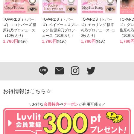
TOPARDS（トパー
TOPARDS（トパー
TOPARDS（トパー
TOPAR
ズ）ココトパーズ 指
ズ）ベイビーエスプレ
ズ）モカリング 指原
ズ）グロ
原莉乃プロデュース
ッソ 指原莉乃プロデ
莉乃プロデュース（1
指原莉乃
（10枚入り）
ュース（10枚入り）
0枚入り）
（10枚
1,760円
1,760円
1,760円
1,760
(税込)
(税込)
(税込)
お得情報はこちら☆
＼お得な
会員特典
や
クーポン
が利用可能☆／