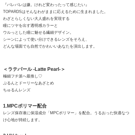
『バレバレは嫌。けれど変わったって感じたい』
TOPARDSはそんなわがままに応えるために生まれました。
わざとらしくない大人盛れを実現する
瞳にツヤを出す透明感カラーと
ウルっとした瞳に魅せる繊細デザイン。
シーンによって使い分けできるレンズをそろえ、
どんな場面でも自然でかわいいあなたを演出します。
＜ラテパール -Latte Pearl-＞
極細フチ派へ最推し♡
ぷるんとドーリーなあざとめ
ちゅるんレンズ
1.MPCポリマー配合
レンズ保存液に保湿成分「MPCポリマー」を配合。うるおった快適なつ
け心地が持続します。