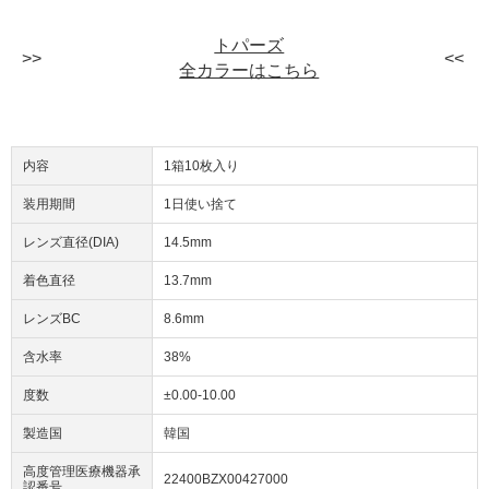
トパーズ
全カラーはこちら
内容
1箱10枚入り
装用期間
1日使い捨て
レンズ直径(DIA)
14.5mm
着色直径
13.7mm
レンズBC
8.6mm
含水率
38%
度数
±0.00-10.00
製造国
韓国
高度管理医療機器承
22400BZX00427000
認番号