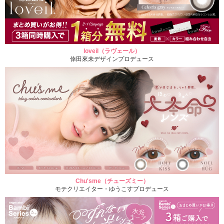
loveil（ラヴェール）
倖田來未デザインプロデュース
Chu'sme（チューズミー）
モテクリエイター・ゆうこすプロデュース