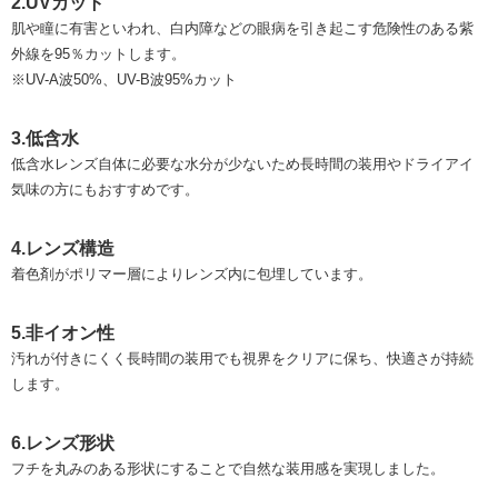
2.UVカット
肌や瞳に有害といわれ、白内障などの眼病を引き起こす危険性のある紫
外線を95％カットします。
※UV-A波50%、UV-B波95%カット
3.低含水
低含水レンズ自体に必要な水分が少ないため長時間の装用やドライアイ
気味の方にもおすすめです。
4.レンズ構造
着色剤がポリマー層によりレンズ内に包埋しています。
5.非イオン性
汚れが付きにくく長時間の装用でも視界をクリアに保ち、快適さが持続
します。
6.レンズ形状
フチを丸みのある形状にすることで自然な装用感を実現しました。