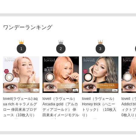
ワンデーランキング
1
2
3
loveil(ラヴェール) aq
loveil（ラヴェール）
loveil（ラヴェール）
lovei
ua rich キャラメルグ
Arcadia gold（アルカ
Honey trick（ハニー
Addict
ロー 倖田來未プロデ
ディアゴールド） 倖
トリック） （10枚入
ィクトブ
ュース（10枚入り）
田來未イメージモデル
り）
0枚入り
1,760円
（10枚入り）
1,760円
1,760
(税込)
(税込)
1,760円
(税込)