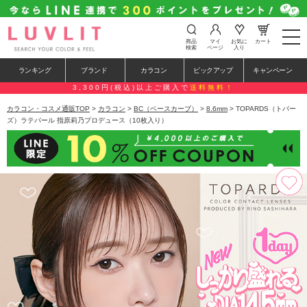
t
商品
マイ
お気に
カート
o
検索
ページ
入り
g
g
ランキング
ブランド
カラコン
ピックアップ
キャンペーン
l
e
3,300円(税込)以上ご購入で
送料無料！
n
a
カラコン・コスメ通販TOP
>
カラコン
>
BC（ベースカーブ）
>
8.6mm
> TOPARDS（トパー
v
ズ）ラテパール 指原莉乃プロデュース（10枚入り）
i
g
a
t
i
o
n