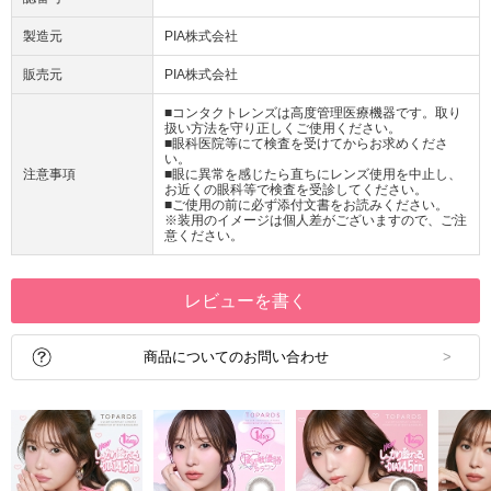
製造元
PIA株式会社
販売元
PIA株式会社
■コンタクトレンズは高度管理医療機器です。取り
扱い方法を守り正しくご使用ください。
■眼科医院等にて検査を受けてからお求めくださ
い。
注意事項
■眼に異常を感じたら直ちにレンズ使用を中止し、
お近くの眼科等で検査を受診してください。
■ご使用の前に必ず添付文書をお読みください。
※装用のイメージは個人差がございますので、ご注
意ください。
レビューを書く
商品についてのお問い合わせ