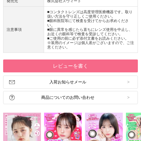
発売元
株式会社スウィート
■コンタクトレンズは高度管理医療機器です。取り
扱い方法を守り正しくご使用ください。
■眼科医院等にて検査を受けてからお求めくださ
い。
注意事項
■眼に異常を感じたら直ちにレンズ使用を中止し、
お近くの眼科等で検査を受診してください。
■ご使用の前に必ず添付文書をお読みください。
※装用のイメージは個人差がございますので、ご注
意ください。
レビューを書く
入荷お知らせメール
商品についてのお問い合わせ