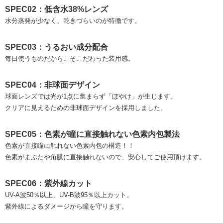
SPEC02：低含水38%レンズ
水分蒸発が少なく、乾きづらいのが特徴です。
SPEC03：うるおい成分配合
毎日使うものだからこそこだわった装用感。
SPEC04：非球面デザイン
球面レンズでは光が1点に集まらず「ぼやけ」が生じます。
クリアに見えるための非球面デザインを採用しました。
SPEC05：色素が瞳に直接触れない色素内包製法
色素が直接瞳に触れない色素内包の構造！！
色素がまぶたや角膜に直接触れないので、安心してご使用頂けます。
SPEC06：紫外線カット
UV-A波50％以上、UV-B波95％以上カット。
紫外線によるダメージから瞳を守ります。