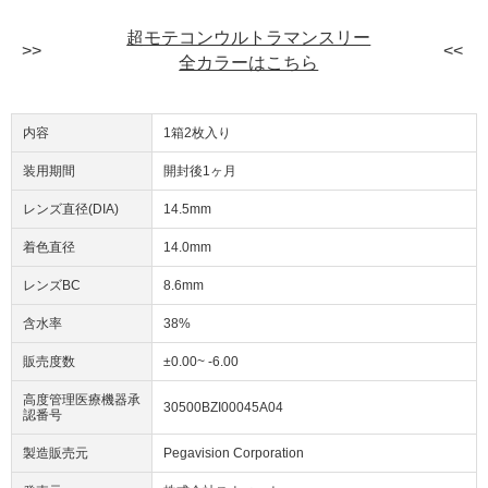
超モテコンウルトラマンスリー
全カラーはこちら
内容
1箱2枚入り
装用期間
開封後1ヶ月
レンズ直径(DIA)
14.5mm
着色直径
14.0mm
レンズBC
8.6mm
含水率
38%
販売度数
±0.00~ -6.00
高度管理医療機器承
30500BZI00045A04
認番号
製造販売元
Pegavision Corporation