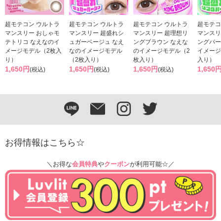
超モテコン ウルトラ
超モテコン ウルトラ
超モテコン ウルトラ
超モテコ
マンスリー おしゃモ
マンスリー 超盛れシ
マンスリー 超理想リ
マンスリ
テトリコ なえなのイ
ュガーベージュ なえ
ングブラウン なえな
ングパー
メージモデル（2枚入
なのイメージモデル
のイメージモデル（2
イメージ
り）
（2枚入り）
枚入り）
入り）
1,650円
1,650円
1,650円
1,650
(税込)
(税込)
(税込)
お得情報はこちら☆
＼お得な
会員特典
や
クーポン
が利用可能☆／