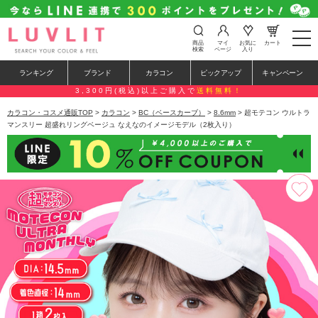
t
商品
マイ
お気に
カート
o
検索
ページ
入り
g
g
ランキング
ブランド
カラコン
ピックアップ
キャンペーン
l
e
3,300円(税込)以上ご購入で
送料無料！
n
a
カラコン・コスメ通販TOP
>
カラコン
>
BC（ベースカーブ）
>
8.6mm
> 超モテコン ウルトラ
v
マンスリー 超盛れリングベージュ なえなのイメージモデル（2枚入り）
i
g
a
t
i
o
n