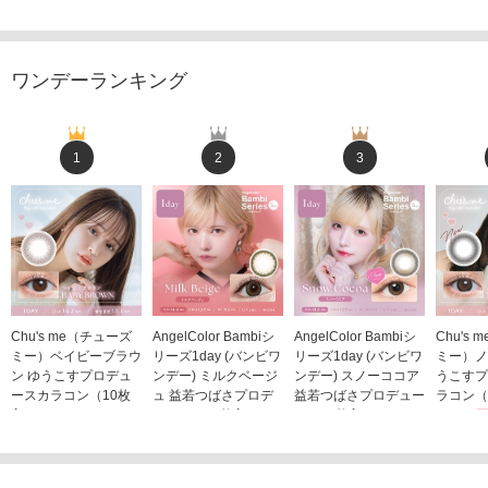
ワンデーランキング
1
2
3
Chu's me（チューズ
AngelColor Bambiシ
AngelColor Bambiシ
Chu's
ミー）ベイビーブラウ
リーズ1day (バンビワ
リーズ1day (バンビワ
ミー）ノ
ン ゆうこすプロデュ
ンデー) ミルクベージ
ンデー) スノーココア
うこすプ
ースカラコン（10枚
ュ 益若つばさプロデ
益若つばさプロデュー
ラコン（
入り）
ュース（10枚入り）
ス（10枚入り）
1,705
1,705円
1,848円
1,848円
(税込)
(税込)
(税込)