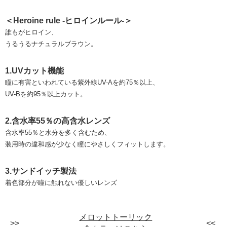
＜Heroine rule -ヒロインルール-＞
誰もがヒロイン、
うるうるナチュラルブラウン。
1.UVカット機能
瞳に有害といわれている紫外線UV-Aを約75％以上、
UV-Bを約95％以上カット。
2.含水率55％の高含水レンズ
含水率55％と水分を多く含むため、
装用時の違和感が少なく瞳にやさしくフィットします。
3.サンドイッチ製法
着色部分が瞳に触れない優しいレンズ
メロットトーリック