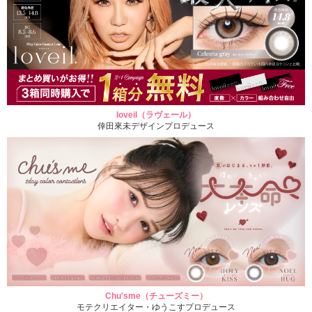
loveil（ラヴェール）
倖田來未デザインプロデュース
Chu'sme（チューズミー）
モテクリエイター・ゆうこすプロデュース