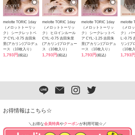
melotte TORIC 1day
melotte TORIC 1day
melotte TORIC 1day
melotte
（メロットトーリッ
（メロットトーリッ
（メロットトーリッ
（メロッ
ク） シークレットベ
ク） ヒロインルール
ク） シークレットベ
ク） パ
ア CYL:-0.75 吉田朱
CYL:-0.75 吉田朱里
ア CYL:-1.25 吉田朱
L:-0.7
里(アカリン)プロデュ
(アカリン)プロデュー
里(アカリン)プロデュ
リン)プ
ース （10枚入り）
ス （10枚入り）
ース （10枚入り）
（10枚
1,793円
1,793円
1,793円
1,793
(税込)
(税込)
(税込)
お得情報はこちら☆
＼お得な
会員特典
や
クーポン
が利用可能☆／