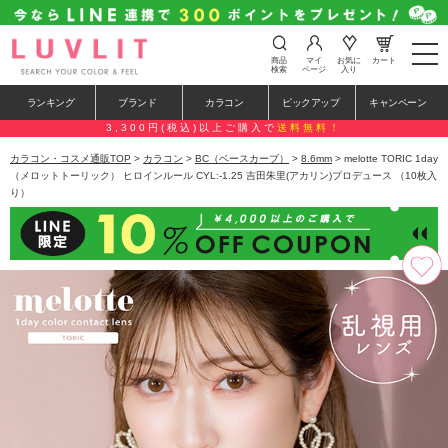
t
商品
マイ
お気に
カート
o
検索
ページ
入り
g
g
ランキング
ブランド
カラコン
ピックアップ
キャンペーン
l
e
3,300円(税込)以上ご購入で
送料無料！
n
a
カラコン・コスメ通販TOP
>
カラコン
>
BC（ベースカーブ）
>
8.6mm
> melotte TORIC 1day
v
（メロットトーリック） ヒロインルール CYL:-1.25 吉田朱里(アカリン)プロデュース （10枚入
i
り）
g
a
t
i
o
n