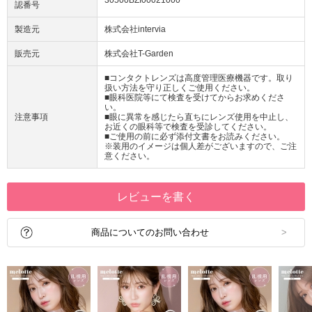
認番号
製造元
株式会社intervia
販売元
株式会社T-Garden
■コンタクトレンズは高度管理医療機器です。取り
扱い方法を守り正しくご使用ください。
■眼科医院等にて検査を受けてからお求めくださ
い。
注意事項
■眼に異常を感じたら直ちにレンズ使用を中止し、
お近くの眼科等で検査を受診してください。
■ご使用の前に必ず添付文書をお読みください。
※装用のイメージは個人差がございますので、ご注
意ください。
レビューを書く
商品についてのお問い合わせ