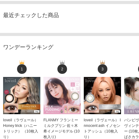
最近チェックした商品
ワンデーランキング
1
2
3
loveil（ラヴェール）
FLANMY フランミー
loveil（ラヴェール） I
バンビヴ
Honey trick（ハニー
ミルクプリン 佐々木
nnocent ash イノセン
ヴィンテ
トリック） （10枚入
希イメージモデル (10
トアッシュ（10枚入
ー (10
り）
枚入り)
り）
ばさカラ