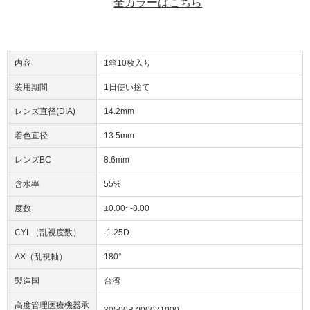
全カラーはこちら
内容
1箱10枚入り
装用期間
1日使い捨て
レンズ直径(DIA)
14.2mm
着色直径
13.5mm
レンズBC
8.6mm
含水率
55%
度数
±0.00~-8.00
CYL（乱視度数）
-1.25D
AX（乱視軸）
180°
製造国
台湾
高度管理医療機器承
30500BZI00021000