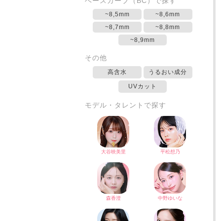
ベースカーブ（BC）で探す
~8,5mm
~8,6mm
~8,7mm
~8,8mm
~8,9mm
その他
高含水
うるおい成分
UVカット
モデル・タレントで探す