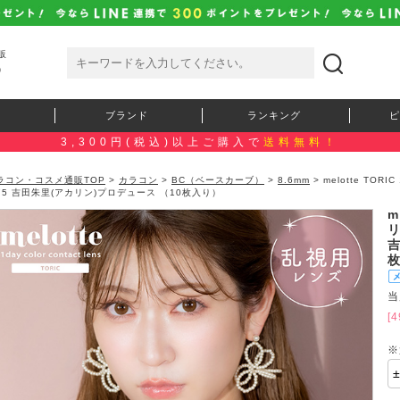
販
）
ブランド
ランキング
ピ
3,300円(税込)以上ご購入で
送料無料！
ラコン・コスメ通販TOP
>
カラコン
>
BC（ベースカーブ）
>
8.6mm
> melotte TO
.75 吉田朱里(アカリン)プロデュース （10枚入り）
m
リ
吉
当
[