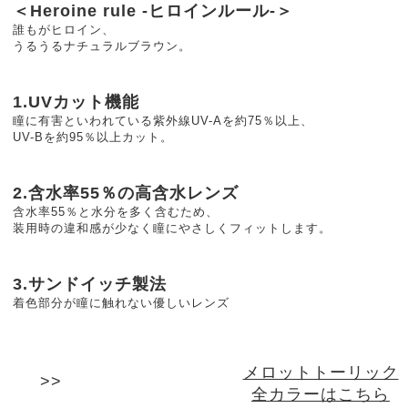
＜Heroine rule -ヒロインルール-＞
誰もがヒロイン、
うるうるナチュラルブラウン。
1.UVカット機能
瞳に有害といわれている紫外線UV-Aを約75％以上、
UV-Bを約95％以上カット。
2.含水率55％の高含水レンズ
含水率55％と水分を多く含むため、
装用時の違和感が少なく瞳にやさしくフィットします。
3.サンドイッチ製法
着色部分が瞳に触れない優しいレンズ
メロットトーリック
全カラーはこちら