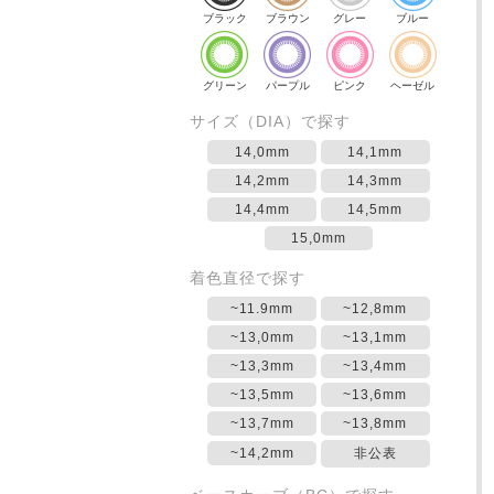
ブラック
ブラウン
グレー
ブルー
グリーン
パープル
ピンク
ヘーゼル
サイズ（DIA）で探す
14,0mm
14,1mm
14,2mm
14,3mm
14,4mm
14,5mm
15,0mm
着色直径で探す
~11.9mm
~12,8mm
~13,0mm
~13,1mm
~13,3mm
~13,4mm
~13,5mm
~13,6mm
~13,7mm
~13,8mm
~14,2mm
非公表