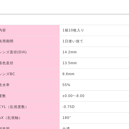
内容
1箱10枚入り
装用期間
1日使い捨て
レンズ直径(DIA)
14.2mm
着色直径
13.5mm
レンズBC
8.6mm
含水率
55%
度数
±0.00~-8.00
CYL（乱視度数）
-0.75D
AX（乱視軸）
180°
製造国
台湾