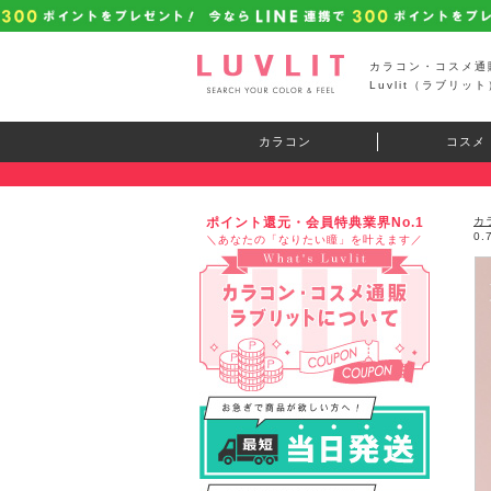
カラコン・コスメ通
Luvlit（ラブリット
カラコン
コスメ
ポイント還元・会員特典業界No.1
カ
0
＼あなたの「なりたい瞳」を叶えます／