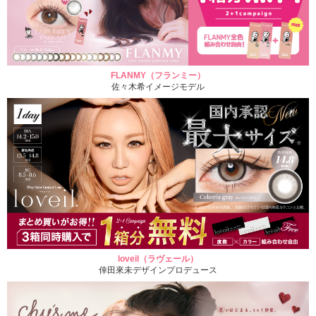
FLANMY（フランミー）
佐々木希イメージモデル
loveil（ラヴェール）
倖田來未デザインプロデュース