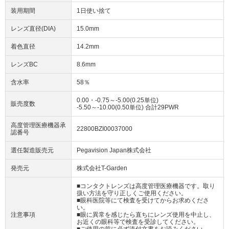
装用期間
1日使い捨て
レンズ直径(DIA)
15.0mm
着色直径
14.2mm
レンズBC
8.6mm
含水率
58％
0.00・-0.75～-5.00(0.25単位)
販売度数
-5.50～-10.00(0.50単位) 合計29PWR
高度管理医療機器承
22800BZI00037000
認番号
選任製造販売元
Pegavision Japan株式会社
発売元
株式会社T-Garden
■コンタクトレンズは高度管理医療機器です。取り
扱い方法を守り正しくご使用ください。
■眼科医院等にて検査を受けてからお求めくださ
い。
注意事項
■眼に異常を感じたら直ちにレンズ使用を中止し、
お近くの眼科等で検査を受診してください。