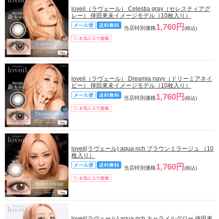
loveil（ラヴェール） Celestia gray（セレスティアグ
レー） 倖田來未イメージモデル（10枚入り）
1,760円
当店特別価格
(税込)
loveil（ラヴェール） Dreamia navy（ドリーミアネイ
ビー） 倖田來未イメージモデル（10枚入り）
1,760円
当店特別価格
(税込)
loveil(ラヴェール) aqua rich ブラウンミラージュ （10
枚入り）
1,760円
当店特別価格
(税込)
loveil(ラヴェール) aqua rich キャラメルグロー 倖田來