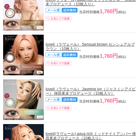
未プロデュース（10枚入り）
1,760円
当店特別価格
(税込)
loveil（ラヴェール） Sensual brown センシュアルブ
ラウン （10枚入り）
1,760円
当店特別価格
(税込)
loveil（ラヴェール） Jasmine ivy（ジャスミンアイビ
ー） 倖田來未プロデュース（10枚入り）
1,760円
当店特別価格
(税込)
loveil(ラヴェール) aqua rich ミッドナイトアンバー 倖
田來未プロデュース（10枚入り）