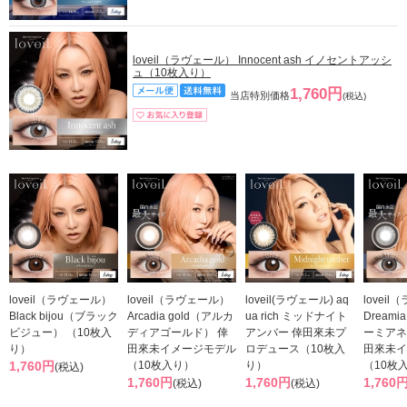
loveil（ラヴェール） Innocent ash イノセントアッシ
ュ（10枚入り）
1,760円
当店特別価格
(税込)
loveil（ラヴェール）
loveil（ラヴェール）
loveil(ラヴェール) aq
lovei
Black bijou（ブラック
Arcadia gold（アルカ
ua rich ミッドナイト
Dreami
ビジュー） （10枚入
ディアゴールド） 倖
アンバー 倖田來未プ
ーミアネ
り）
田來未イメージモデル
ロデュース（10枚入
田來未イ
1,760円
（10枚入り）
り）
（10枚
(税込)
1,760円
1,760円
1,760
(税込)
(税込)