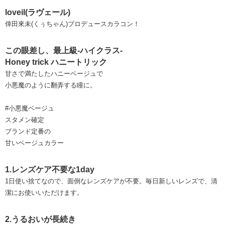
loveil(ラヴェール)
倖田來未(くぅちゃん)プロデュースカラコン！
この眼差し、最上級-ハイクラス-
Honey trick ハニートリック
甘さで満たしたハニーベージュで
小悪魔のように翻弄する瞳に。
#小悪魔ベージュ
スタメン確定
ブランド定番の
甘いベージュカラー
1.レンズケア不要な1day
1日使い捨てなので、面倒なレンズケアが不要。毎日新しいレンズで、清
潔にお使いいただけます。
2.うるおいが長続き