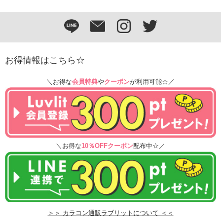
お得情報はこちら☆
＼お得な
会員特典
や
クーポン
が利用可能☆／
＼お得な
10％OFFクーポン
配布中☆／
＞＞ カラコン通販ラブリットについて ＜＜