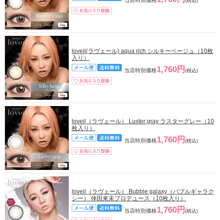
(税込)
loveil(ラヴェール) aqua rich シルキーベージュ（10枚
入り）
1,760円
当店特別価格
(税込)
loveil（ラヴェール） Luster gray ラスターグレー（10
枚入り）
1,760円
当店特別価格
(税込)
loveil（ラヴェール） Bubble galaxy（バブルギャラク
シー） 倖田來未プロデュース（10枚入り）
1,760円
当店特別価格
(税込)