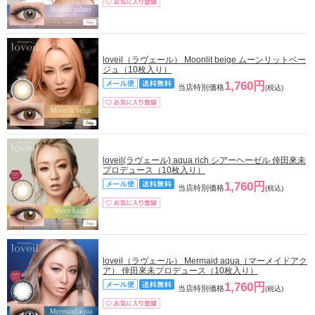
loveil（ラヴェール） Moonlit beige ムーンリットベー
ジュ（10枚入り）
1,760円
当店特別価格
(税込)
loveil(ラヴェール) aqua rich シアーヘーゼル 倖田來未
プロデュース（10枚入り）
1,760円
当店特別価格
(税込)
loveil（ラヴェール） Mermaid aqua（マーメイドアク
ア） 倖田來未プロデュース（10枚入り）
1,760円
当店特別価格
(税込)