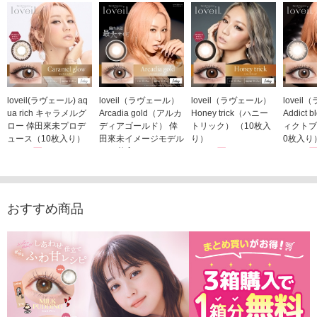
loveil(ラヴェール) aq
loveil（ラヴェール）
loveil（ラヴェール）
lovei
ua rich キャラメルグ
Arcadia gold（アルカ
Honey trick（ハニー
Addict
ロー 倖田來未プロデ
ディアゴールド） 倖
トリック） （10枚入
ィクトブ
ュース（10枚入り）
田來未イメージモデル
り）
0枚入り
1,760円
（10枚入り）
1,760円
1,760
(税込)
(税込)
1,760円
(税込)
おすすめ商品