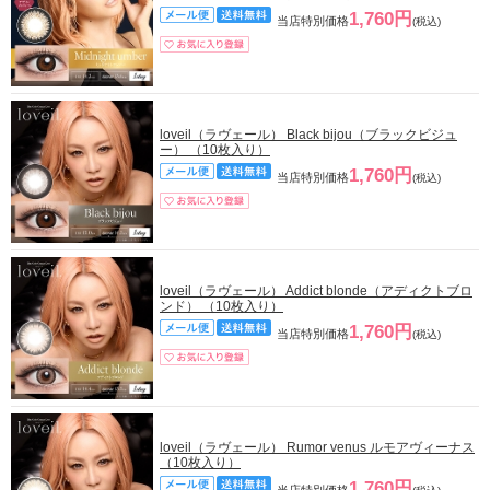
1,760円
当店特別価格
(税込)
loveil（ラヴェール） Black bijou（ブラックビジュ
ー） （10枚入り）
1,760円
当店特別価格
(税込)
loveil（ラヴェール） Addict blonde（アディクトブロ
ンド） （10枚入り）
1,760円
当店特別価格
(税込)
loveil（ラヴェール） Rumor venus ルモアヴィーナス
（10枚入り）
1,760円
当店特別価格