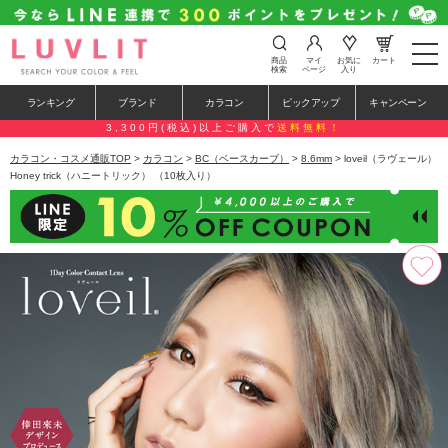
t
商品
マイ
お気に
カート
o
検索
ページ
入り
g
g
ランキング
ブランド
カラコン
ピックアップ
キャンペーン
l
e
3,300円(税込)以上ご購入で
送料無料！
n
a
カラコン・コスメ通販TOP
>
カラコン
>
BC（ベースカーブ）
>
8.6mm
> loveil（ラヴェール）
v
Honey trick（ハニートリック） （10枚入り）
i
g
a
t
i
o
n