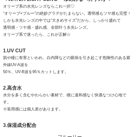
オリーブ系の水光レンズならこれ一択♡
“オリーブ×ブルー”の絶妙グラデがたまらない。透明感もツヤ感も完璧！
しかも水光レンズの中では“大きめサイズ”だから、しっかり盛れて
透明感・ツヤ感・盛れ感、全部叶う水光レンズ。
オリーブ系で迷ったら、これが正解☆
1.UV CUT
肌や瞳に有害といわれ、白内障などの眼病を引き起こす危険性のある紫
外線UV-A波を
50％、UV-B波を95％カットします。
2.高含水
水分を多く含むやわらかい素材で、瞳に違和感なく快適なつけ心地で
す。
※装用感には個人差があります。
3.保湿成分配合
フルーリー