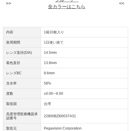
全カラーはこちら
内容
1箱10枚入り
装用期間
1日使い捨て
レンズ直径(DIA)
14.5mm
着色直径
13.8mm
レンズBC
8.6mm
含水率
58%
度数
±0.00~-6.00
製造国
台湾
高度管理医療機器承
22800BZI00037A31
認番号
製造元
Pegavision Corporation