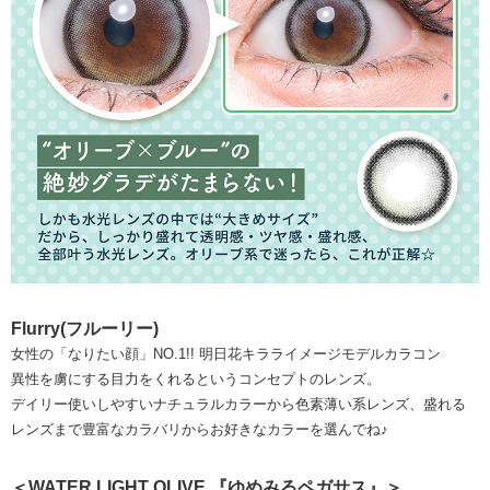
Flurry(フルーリー)
女性の「なりたい顔」NO.1!! 明日花キラライメージモデルカラコン
異性を虜にする目力をくれるというコンセプトのレンズ。
デイリー使いしやすいナチュラルカラーから色素薄い系レンズ、盛れる
レンズまで豊富なカラバリからお好きなカラーを選んでね♪
＜WATER LIGHT OLIVE 『ゆめみるペガサス』＞