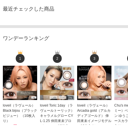
最近チェックした商品
ワンデーランキング
1
2
3
loveil（ラヴェール）
loveil Toric 1day （ラ
loveil（ラヴェール）
Chu's
Black bijou（ブラック
ヴェールトーリック）
Arcadia gold（アルカ
ミー）ベ
ビジュー） （10枚入
キャラメルグロー CY
ディアゴールド） 倖
ン ゆう
り）
L-1.25 倖田來未プロ
田來未イメージモデル
ースカラ
1,760円
デュース （10枚入
（10枚入り）
入り）
(税込)