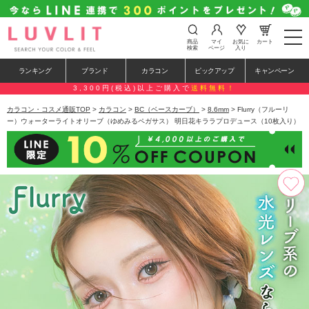
t
商品
マイ
お気に
カート
o
検索
ページ
入り
g
g
ランキング
ブランド
カラコン
ピックアップ
キャンペーン
l
e
3,300円(税込)以上ご購入で
送料無料！
n
a
カラコン・コスメ通販TOP
>
カラコン
>
BC（ベースカーブ）
>
8.6mm
> Flurry（フルーリ
v
ー）ウォーターライトオリーブ（ゆめみるペガサス） 明日花キララプロデュース（10枚入り）
i
g
a
t
i
o
n