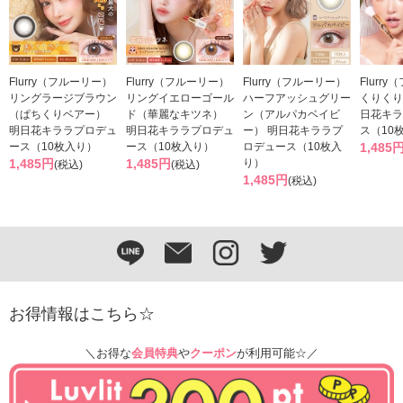
Flurry（フルーリー）
Flurry（フルーリー）
Flurry（フルーリー）
Flurr
リングラージブラウン
リングイエローゴール
ハーフアッシュグリー
くりくり
（ぱちくりベアー）
ド（華麗なキツネ）
ン（アルパカベイビ
日花キラ
明日花キララプロデュ
明日花キララプロデュ
ー） 明日花キララプ
ス（10
ース（10枚入り）
ース（10枚入り）
ロデュース（10枚入
1,485
1,485円
1,485円
り）
(税込)
(税込)
1,485円
(税込)
お得情報はこちら☆
＼お得な
会員特典
や
クーポン
が利用可能☆／