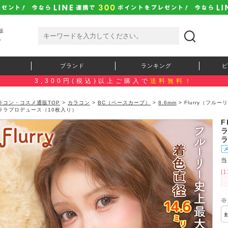
販
）
ブランド
ランキング
ピ
3,300円(税込)以上ご購入で
送料無料！
ラコン・コスメ通販TOP
>
カラコン
>
BC（ベースカーブ）
>
8.6mm
> Flurry（フ
ララプロデュース（10枚入り）
F
当
[