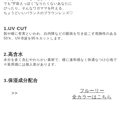
でも“宇宙人っぽく”なりたくないあなたに
ぴったり。そんなワガママを叶える、
ちょうどいいバランスのブラウンレンズ♡
1.UV CUT
肌や瞳に有害といわれ、白内障などの眼病を引き起こす危険性のある紫
50％、UV-B波を95％カットします。
2.高含水
水分を多く含むやわらかい素材で、瞳に違和感なく快適なつけ心地で
※装用感には個人差があります。
3.保湿成分配合
フルーリー
全カラーはこちら