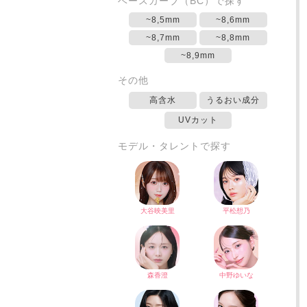
ベースカーブ（BC）で探す
~8,5mm
~8,6mm
~8,7mm
~8,8mm
~8,9mm
その他
高含水
うるおい成分
UVカット
モデル・タレントで探す