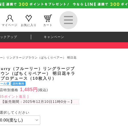
マイページ
お気に入り
カート
ックアップ
キャンペーン
ルーリー）リングラージブラウン（ぱちくりベアー） 明日花
lurry（フルーリー）リングラージブ
ラウン（ぱちくりベアー） 明日花キラ
ラプロデュース（10枚入り）
1,485円
店特別価格
(税込)
135ポイント進呈 ]
【販売期間：
2025年12月10日11時0分
～】