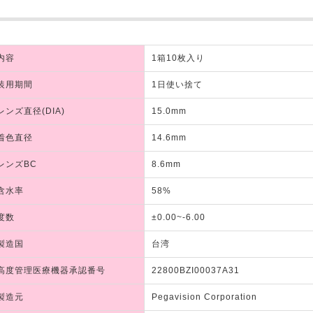
内容
1箱10枚入り
装用期間
1日使い捨て
レンズ直径(DIA)
15.0mm
着色直径
14.6mm
レンズBC
8.6mm
含水率
58%
度数
±0.00~-6.00
製造国
台湾
高度管理医療機器承認番号
22800BZI00037A31
製造元
Pegavision Corporation