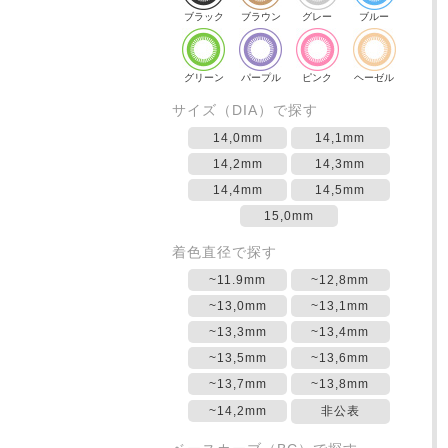
ブラック
ブラウン
グレー
ブルー
グリーン
パープル
ピンク
ヘーゼル
サイズ（DIA）で探す
14,0mm
14,1mm
14,2mm
14,3mm
14,4mm
14,5mm
15,0mm
着色直径で探す
~11.9mm
~12,8mm
~13,0mm
~13,1mm
~13,3mm
~13,4mm
~13,5mm
~13,6mm
~13,7mm
~13,8mm
~14,2mm
非公表