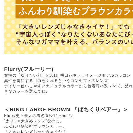
Flurry(フルーリー)
女性の「なりたい顔」NO.1!! 明日花キラライメージモデルカラコン
異性を虜にする目力をくれるというコンセプトのレンズ。
デイリー使いしやすいナチュラルカラーから色素薄い系レンズ、盛れ
きなカラーを選んでね♪
＜RING LARGE BROWN 『ぱちくりベアー』＞
Flurry史上最大の着色直径14.6mm♡
“太フチ×大きめレンズ”なのに、
ふんわり馴染むブラウンカラー。
「大きいレンズじゃなきゃイヤ！」