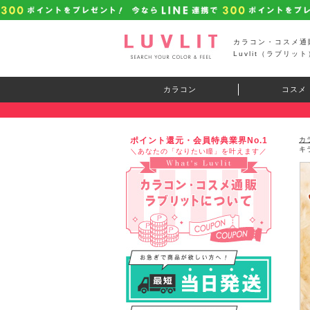
カラコン・コスメ通
Luvlit（ラブリット
カラコン
コスメ
ポイント還元・会員特典業界No.1
カ
キ
＼あなたの「なりたい瞳」を叶えます／