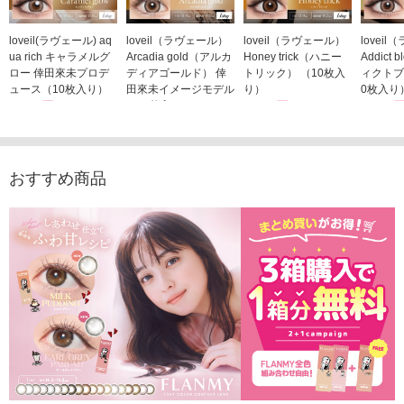
loveil(ラヴェール) aq
loveil（ラヴェール）
loveil（ラヴェール）
lovei
ua rich キャラメルグ
Arcadia gold（アルカ
Honey trick（ハニー
Addict
ロー 倖田來未プロデ
ディアゴールド） 倖
トリック） （10枚入
ィクトブ
ュース（10枚入り）
田來未イメージモデル
り）
0枚入り
1,760円
（10枚入り）
1,760円
1,760
(税込)
(税込)
1,760円
(税込)
おすすめ商品