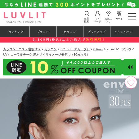
t
商品
マイ
お気に
カート
o
検索
ページ
入り
g
g
ランキング
ブランド
カラコン
ピックアップ
キャンペーン
l
e
3,300円(税込)以上ご購入で
送料無料！
n
a
カラコン・コスメ通販TOP
>
カラコン
>
BC（ベースカーブ）
>
8.6mm
> envieUV（アンヴィ
v
UV）コーラルチーク 黒木メイサイメージモデル（30枚入り）
i
g
a
t
i
o
n