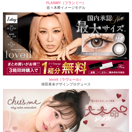
FLANMY（フランミー）
佐々木希イメージモデル
loveil（ラヴェール）
倖田來未デザインプロデュース