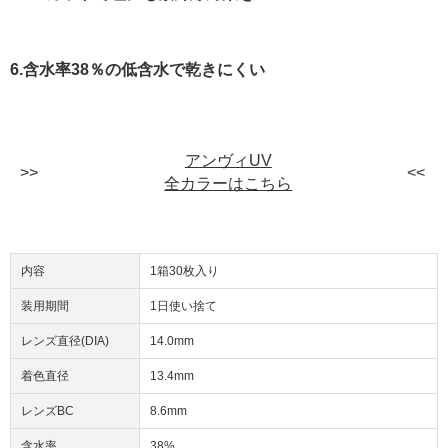
6.含水率38％の低含水で乾きにくい
アンヴィUV
全カラーはこちら
内容
1箱30枚入り
装用期間
1日使い捨て
レンズ直径(DIA)
14.0mm
着色直径
13.4mm
レンズBC
8.6mm
含水率
38%