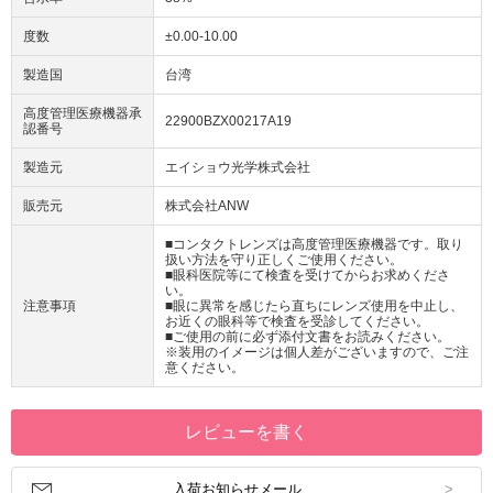
度数
±0.00-10.00
製造国
台湾
高度管理医療機器承
22900BZX00217A19
認番号
製造元
エイショウ光学株式会社
販売元
株式会社ANW
■コンタクトレンズは高度管理医療機器です。取り
扱い方法を守り正しくご使用ください。
■眼科医院等にて検査を受けてからお求めくださ
い。
注意事項
■眼に異常を感じたら直ちにレンズ使用を中止し、
お近くの眼科等で検査を受診してください。
■ご使用の前に必ず添付文書をお読みください。
※装用のイメージは個人差がございますので、ご注
意ください。
レビューを書く
入荷お知らせメール