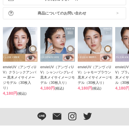
商品についてのお問い合わせ
envieUV（アンヴィU
envieUV（アンヴィU
envieUV（アンヴィU
envie
V）クラシックアンバ
V）シャンパングレイ
V）シャモーブラウン
V）プラ
ー 黒木メイサイメー
黒木メイサイメージモ
黒木メイサイメージモ
木メイサ
ジモデル（30枚入
デル（30枚入り）
デル（30枚入り）
ル（30
り）
4,180円
4,180円
4,180
(税込)
(税込)
4,180円
(税込)