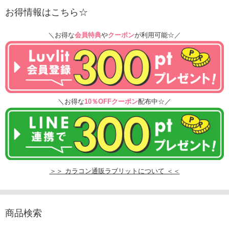
お得情報はこちら☆
＼お得な
会員特典
や
クーポン
が利用可能☆／
＼お得な
10％OFFクーポン
配布中☆／
＞＞ カラコン通販ラブリットについて ＜＜
商品検索