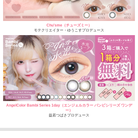
Chu'sme（チューズミー）
モテクリエイター・ゆうこすプロデュース
AngelColor Bambi Series 1day（エンジェルカラー バンビシリーズ ワンデ
ー）
益若つばさプロデュース