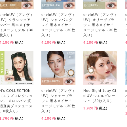
envieUV（アンヴィ
envieUV（アンヴィ
envieUV（アンヴィ
UV）クラシックア
UV）シャンパング
UV）オリーヴブラ
ンバー 黒木メイサ
レイ 黒木メイサイ
ウン 黒木メイサイ
イメージモデル（30
メージモデル（30枚
メージモデル（30枚
枚入り）
入り）
入り）
4,180円
(税込)
4,180円
(税込)
4,180円
(税込)
N's COLLECTION
envieUV（アンヴィ
Neo Sight 1day Ci
（エヌズコレクショ
UV）シャモーブラ
elUV シエルグレー
ン） メロンパン 渡
ウン 黒木メイサイ
ジュ（30枚入り）
辺直美プロデュース
メージモデル（30枚
3,920円
(税込)
(10枚入り)
入り）
1,760円
(税込)
4,180円
(税込)