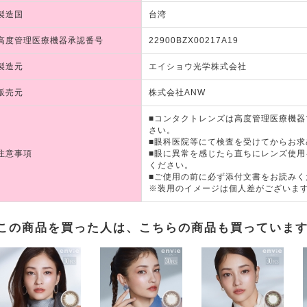
製造国
台湾
高度管理医療機器承認番号
22900BZX00217A19
製造元
エイショウ光学株式会社
販売元
株式会社ANW
■コンタクトレンズは高度管理医療機
さい。
■眼科医院等にて検査を受けてからお求
注意事項
■眼に異常を感じたら直ちにレンズ使
ください。
■ご使用の前に必ず添付文書をお読みく
※装用のイメージは個人差がございま
この商品を買った人は、こちらの商品も買っていま