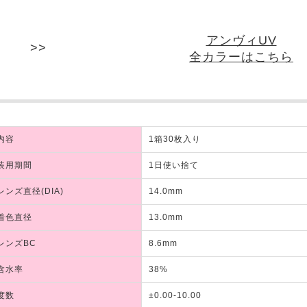
アンヴィUV
全カラーはこちら
内容
1箱30枚入り
装用期間
1日使い捨て
レンズ直径(DIA)
14.0mm
着色直径
13.0mm
レンズBC
8.6mm
含水率
38%
度数
±0.00-10.00