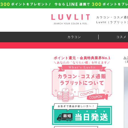
カラコン・コスメ通
Luvlit（ラブリット
カラコン
コスメ
ポイント還元・会員特典業界No.1
カ
（
＼あなたの「なりたい瞳」を叶えます／