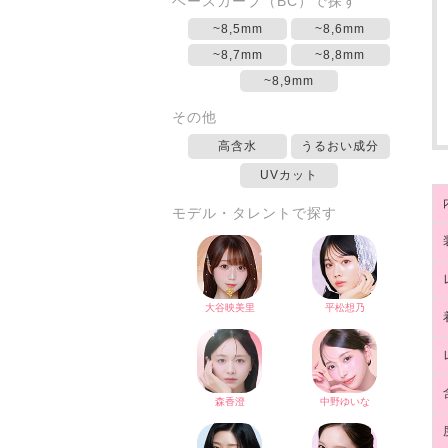
ベースカーブ（BC）で探す
~8,5mm
~8,6mm
~8,7mm
~8,8mm
~8,9mm
その他
高含水
うるおい成分
UVカット
モデル・タレントで探す