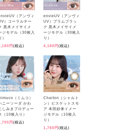
envieUV（アンヴィ
envieUV（アンヴィ
UV）コーラルチー
UV）プラムブラッ
ク 黒木メイサイメ
ク 黒木メイサイメ
ージモデル（30枚入
ージモデル（30枚入
り）
り）
4,180円
(税込)
4,180円
(税込)
mimuco（ミムコ）
Charton（シャルト
ハニーソーダ かわ
ン）ビスケットスモ
にしみきプロデュー
ア 本田紗来イメー
ス（10枚入り）
ジモデル（10枚入
り）
1,705円
(税込)
1,760円
(税込)