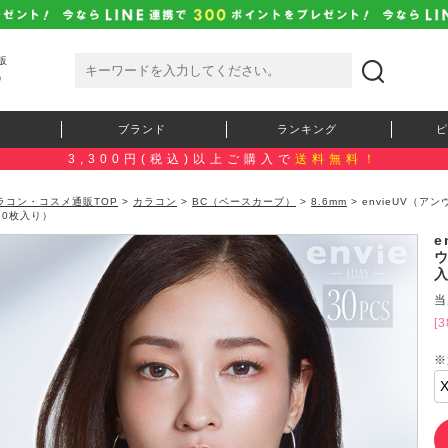
販
）
ブランド
ランキング
ピ
3,300円(税込)以上ご購入で
送料無料！
ラコン・コスメ通販TOP
>
カラコン
>
BC（ベースカーブ）
>
8.6mm
> envieUV（
30枚入り）
e
当
[