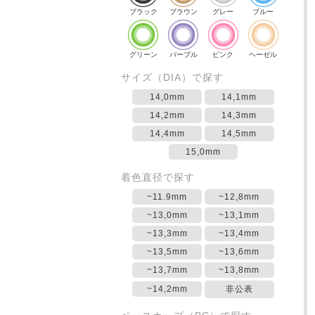
ブラック
ブラウン
グレー
ブルー
グリーン
パープル
ピンク
ヘーゼル
サイズ（DIA）で探す
14,0mm
14,1mm
14,2mm
14,3mm
14,4mm
14,5mm
15,0mm
着色直径で探す
~11.9mm
~12,8mm
~13,0mm
~13,1mm
~13,3mm
~13,4mm
~13,5mm
~13,6mm
~13,7mm
~13,8mm
~14,2mm
非公表