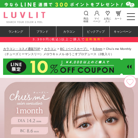
t
商品
マイ
お気に
カート
o
検索
ページ
入り
g
g
ランキング
ブランド
カラコン
ピックアップ
キャンペーン
l
e
3,300円(税込)以上ご購入で
送料無料！
n
a
カラコン・コスメ通販TOP
>
カラコン
>
BC（ベースカーブ）
>
8.6mm
> Chu's me Monthly
v
（チューズミーマンスリー）メロウキャメル ゆうこすプロデュース（2枚入り）
i
g
a
t
i
o
n