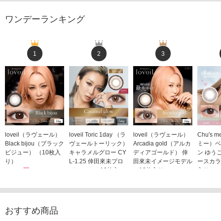
ワンデーランキング
1
2
3
loveil（ラヴェール）
loveil Toric 1day （ラ
loveil（ラヴェール）
Chu's
Black bijou（ブラック
ヴェールトーリック）
Arcadia gold（アルカ
ミー）ベ
ビジュー） （10枚入
キャラメルグロー CY
ディアゴールド） 倖
ン ゆう
り）
L-1.25 倖田來未プロ
田來未イメージモデル
ースカラ
1,760円
デュース （10枚入
（10枚入り）
入り）
(税込)
り）
1,760円
1,705
(税込)
1,760円
(税込)
おすすめ商品