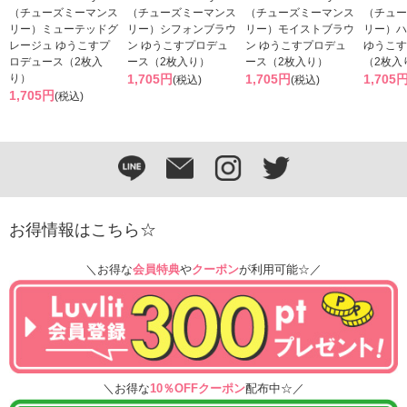
（チューズミーマンス
（チューズミーマンス
（チューズミーマンス
（チュー
リー）ミューテッドグ
リー）シフォンブラウ
リー）モイストブラウ
リー）ハ
レージュ ゆうこすプ
ン ゆうこすプロデュ
ン ゆうこすプロデュ
ゆうこす
ロデュース（2枚入
ース（2枚入り）
ース（2枚入り）
（2枚入
り）
1,705円
1,705円
1,705
(税込)
(税込)
1,705円
(税込)
お得情報はこちら☆
＼お得な
会員特典
や
クーポン
が利用可能☆／
＼お得な
10％OFFクーポン
配布中☆／