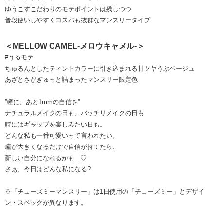
ゆうこすこだわりのモテポイントは残しつつ
普段使いしやすくコスパも抜群なマンスリータイプ
＜MELLOW CAMEL-メロウキャメル-＞
#うるモテ
ちゅるんとしたティントカラーに引き込まれる甘ツヤうぶベージュ
あざとさがぎゅっと詰まったマンスリー限定色
”瞳に、あと1mmの自信を”
ナチュラルメイクの日も、バッチリメイクの日も
時にはギャップを楽しみたい日も。
どんな私も一番可愛いって言われたい。
瞳が大きくなるだけで自信が持てたら、
新しい自分になれるかも...♡
さぁ、今日はどんな私になる?
※「チューズミーマンスリー」は1日使用の「チューズミー」とデザイ
ン・スペックが異なります。