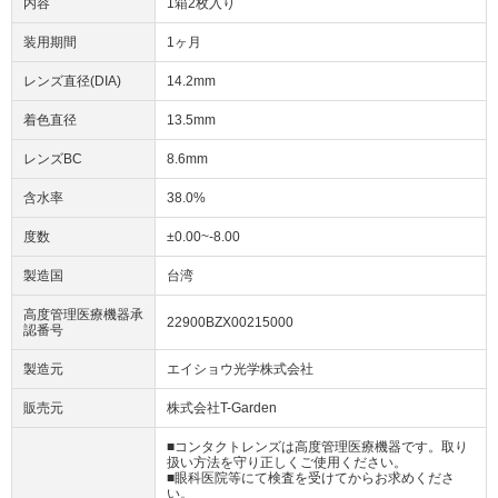
内容
1箱2枚入り
装用期間
1ヶ月
レンズ直径(DIA)
14.2mm
着色直径
13.5mm
レンズBC
8.6mm
含水率
38.0%
度数
±0.00~-8.00
製造国
台湾
高度管理医療機器承
22900BZX00215000
認番号
製造元
エイショウ光学株式会社
販売元
株式会社T-Garden
■コンタクトレンズは高度管理医療機器です。取り
扱い方法を守り正しくご使用ください。
■眼科医院等にて検査を受けてからお求めくださ
い。