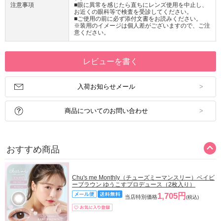
注意事項
■眼に異常を感じたら直ちにレンズ使用を中止し、
お近くの眼科等で検査を受診してください。
■ご使用の前に必ず添付文書をお読みください。
※装用のイメージは個人差がございますので、ご注
意ください。
レビューを書く
入荷お知らせメール
商品についてのお問い合わせ
おすすめ商品
Chu's me Monthly（チューズミーマンスリー）ベイビ
ーブラウン ゆうこすプロデュース（2枚入り）
1,705円
当店特別価格
(税込)