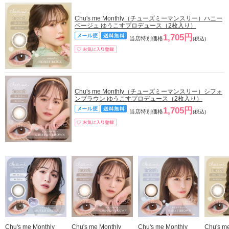
Chu's me Monthly（チューズミーマンスリー）ハニー
ベージュ ゆうこすプロデュース（2枚入り）
1,705円
当店特別価格
(税込)
Chu's me Monthly（チューズミーマンスリー）シフォ
ンブラウン ゆうこすプロデュース（2枚入り）
1,705円
当店特別価格
(税込)
Chu's me Monthly
Chu's me Monthly
Chu's me Monthly
Chu's m