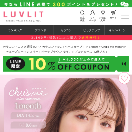
t
商品
マイ
お気に
カート
o
検索
ページ
入り
g
g
ランキング
ブランド
カラコン
ピックアップ
キャンペーン
l
e
3,300円(税込)以上ご購入で
送料無料！
n
a
カラコン・コスメ通販TOP
>
カラコン
>
BC（ベースカーブ）
>
8.6mm
> Chu's me Monthly
v
（チューズミーマンスリー）ピーチブラウン ゆうこすプロデュース（2枚入り）
i
g
a
t
i
o
n