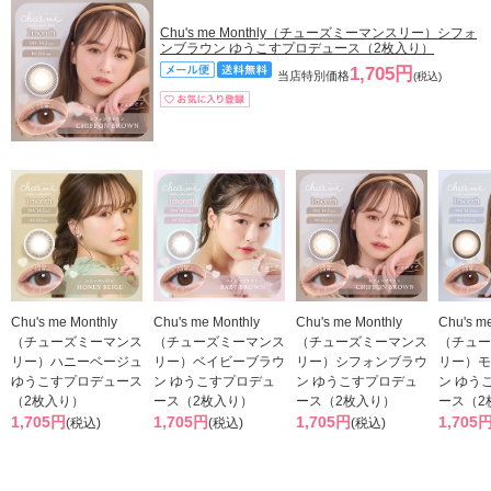
Chu's me Monthly（チューズミーマンスリー）シフォ
ンブラウン ゆうこすプロデュース（2枚入り）
1,705円
当店特別価格
(税込)
Chu's me Monthly
Chu's me Monthly
Chu's me Monthly
Chu's m
（チューズミーマンス
（チューズミーマンス
（チューズミーマンス
（チュー
リー）ハニーベージュ
リー）ベイビーブラウ
リー）シフォンブラウ
リー）モ
ゆうこすプロデュース
ン ゆうこすプロデュ
ン ゆうこすプロデュ
ン ゆう
（2枚入り）
ース（2枚入り）
ース（2枚入り）
ース（2
1,705円
1,705円
1,705円
1,705
(税込)
(税込)
(税込)