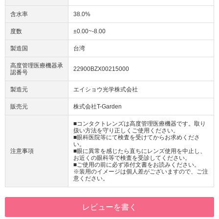
含水率
38.0%
度数
±0.00~-8.00
製造国
台湾
高度管理医療機器承
22900BZX00215000
認番号
製造元
エイショウ光学株式会社
販売元
株式会社T-Garden
■コンタクトレンズは高度管理医療機器です。取り
扱い方法を守り正しくご使用ください。
■眼科医院等にて検査を受けてからお求めくださ
い。
注意事項
■眼に異常を感じたら直ちにレンズ使用を中止し、
お近くの眼科等で検査を受診してください。
■ご使用の前に必ず添付文書をお読みください。
※装用のイメージは個人差がございますので、ご注
意ください。
レビューを書く