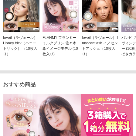
loveil（ラヴェール）
FLANMY フランミー
loveil（ラヴェール） I
バンビヴ
Honey trick（ハニー
ミルクプリン 佐々木
nnocent ash イノセン
ヴィンテ
トリック） （10枚入
希イメージモデル (10
トアッシュ（10枚入
ー (10
り）
枚入り)
り）
ばさカラ
1,760円
1,815円
1,760円
1,848
(税込)
(税込)
(税込)
おすすめ商品