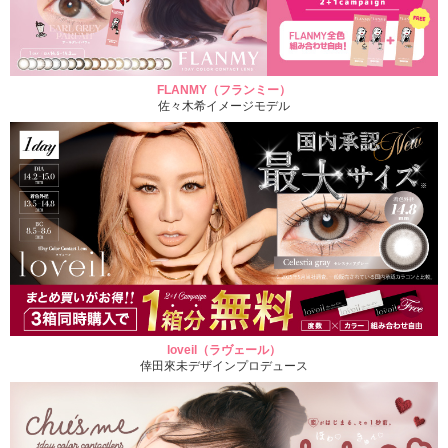
FLANMY（フランミー）
佐々木希イメージモデル
loveil（ラヴェール）
倖田來未デザインプロデュース