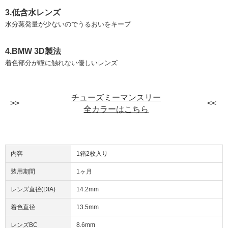
3.低含水レンズ
水分蒸発量が少ないのでうるおいをキープ
4.BMW 3D製法
着色部分が瞳に触れない優しいレンズ
チューズミーマンスリー
全カラーはこちら
内容
1箱2枚入り
装用期間
1ヶ月
レンズ直径(DIA)
14.2mm
着色直径
13.5mm
レンズBC
8.6mm