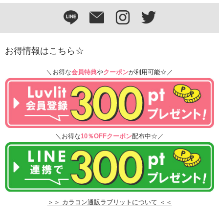
お得情報はこちら☆
＼お得な
会員特典
や
クーポン
が利用可能☆／
＼お得な
10％OFFクーポン
配布中☆／
＞＞ カラコン通販ラブリットについて ＜＜