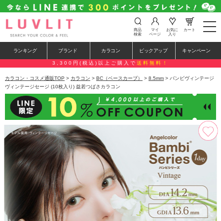
t
商品
マイ
お気に
カート
o
検索
ページ
入り
g
g
ランキング
ブランド
カラコン
ピックアップ
キャンペーン
l
e
3,300円(税込)以上ご購入で
送料無料！
n
a
カラコン・コスメ通販TOP
>
カラコン
>
BC（ベースカーブ）
>
8.5mm
> バンビヴィンテージ
v
ヴィンテージセージ (10枚入り) 益若つばさカラコン
i
g
a
t
i
o
n