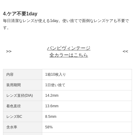
4.ケア不要1day
毎日清潔なレンズが使える1day。使い捨てで面倒なレンズケアも不要で
す。
バンビヴィンテージ
全カラーはこちら
内容
1箱10枚入り
装用期間
1日使い捨て
レンズ直径(DIA)
14.2mm
着色直径
13.6mm
レンズBC
8.5mm
含水率
58%