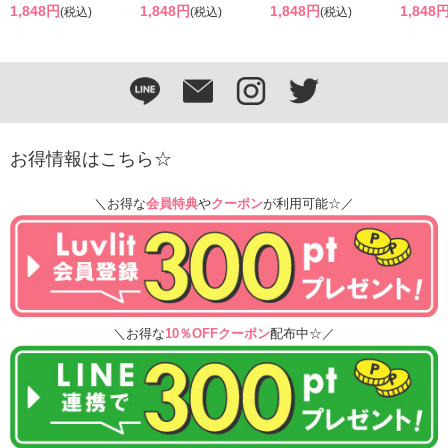
1,848円
1,848円
1,848円
1,848
(税込)
(税込)
(税込)
お得情報はこちら☆
＼お得な
会員特典
や
クーポン
が利用可能☆／
＼お得な
10％OFFクーポン
配布中☆／