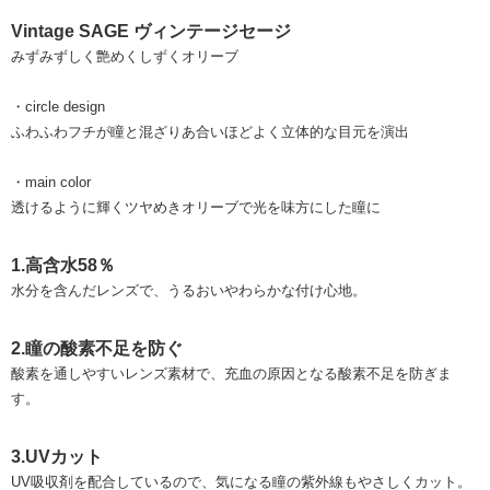
Vintage SAGE ヴィンテージセージ
みずみずしく艶めくしずくオリーブ
・circle design
ふわふわフチが瞳と混ざりあ合いほどよく立体的な目元を演出
・main color
透けるように輝くツヤめきオリーブで光を味方にした瞳に
1.高含水58％
水分を含んだレンズで、うるおいやわらかな付け心地。
2.瞳の酸素不足を防ぐ
酸素を通しやすいレンズ素材で、充血の原因となる酸素不足を防ぎま
す。
3.UVカット
UV吸収剤を配合しているので、気になる瞳の紫外線もやさしくカット。