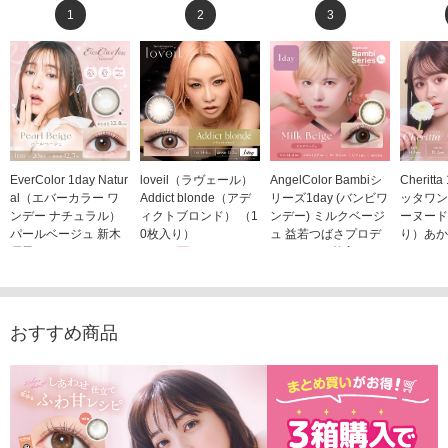
1
2
3
EverColor 1day Natur
loveil（ラヴェール）
AngelColor Bambiシ
Cheritt
al（エバーカラー ワ
Addict blonde（アデ
リーズ1day (バンビワ
ッタワン
ンデー ナチュラル）
ィクトブロンド） （1
ンデー) ミルクベージ
ーヌード
パールベージュ 新木
0枚入り）
ュ 益若つばさプロデ
り）あか
優子イメージモデルカ
1,760円
ュース（10枚入り）
ジモデル
(税込)
ラコン（20枚入り）
1,848円
1,683
(税込)
2,598円
(税込)
おすすめ商品