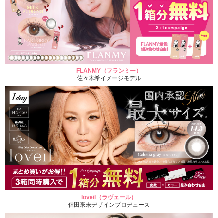
FLANMY（フランミー）
佐々木希イメージモデル
loveil（ラヴェール）
倖田來未デザインプロデュース