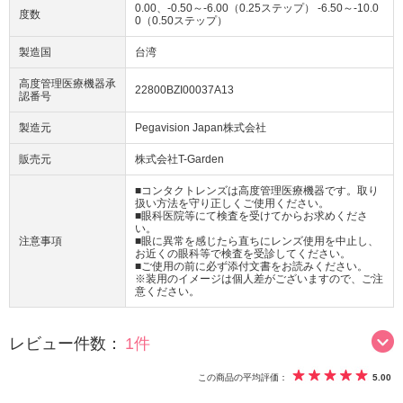
0.00、-0.50～-6.00（0.25ステップ） -6.50～-10.0
度数
0（0.50ステップ）
製造国
台湾
高度管理医療機器承
22800BZI00037A13
認番号
製造元
Pegavision Japan株式会社
販売元
株式会社T-Garden
■コンタクトレンズは高度管理医療機器です。取り
扱い方法を守り正しくご使用ください。
■眼科医院等にて検査を受けてからお求めくださ
い。
注意事項
■眼に異常を感じたら直ちにレンズ使用を中止し、
お近くの眼科等で検査を受診してください。
■ご使用の前に必ず添付文書をお読みください。
※装用のイメージは個人差がございますので、ご注
意ください。
レビュー件数：
1件
この商品の平均評価：
5.00