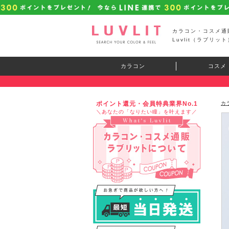
カラコン・コスメ通
Luvlit（ラブリット
カラコン
コスメ
ポイント還元・会員特典業界No.1
カ
＼あなたの「なりたい瞳」を叶えます／