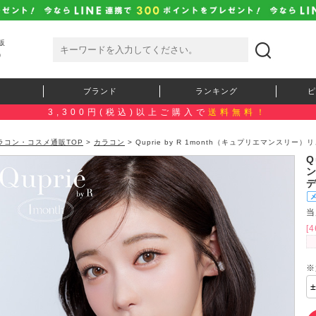
販
）
ブランド
ランキング
ピ
3,300円(税込)以上ご購入で
送料無料！
ラコン・コスメ通販TOP
>
カラコン
> Quprie by R 1month（キュプリエマンス
Q
当
[