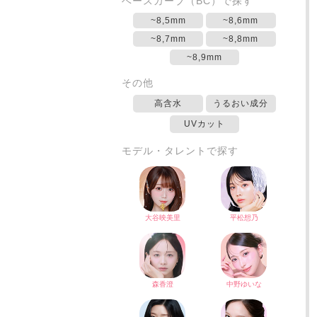
ベースカーブ（BC）で探す
~8,5mm
~8,6mm
~8,7mm
~8,8mm
~8,9mm
その他
高含水
うるおい成分
UVカット
モデル・タレントで探す