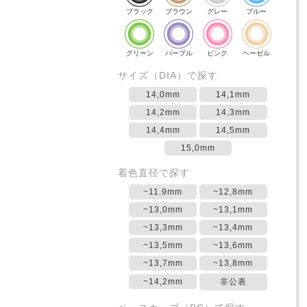
ブラック
ブラウン
グレー
ブルー
グリーン
パープル
ピンク
ヘーゼル
サイズ（DIA）で探す
14,0mm
14,1mm
14,2mm
14,3mm
14,4mm
14,5mm
15,0mm
着色直径で探す
~11.9mm
~12,8mm
~13,0mm
~13,1mm
~13,3mm
~13,4mm
~13,5mm
~13,6mm
~13,7mm
~13,8mm
~14,2mm
非公表