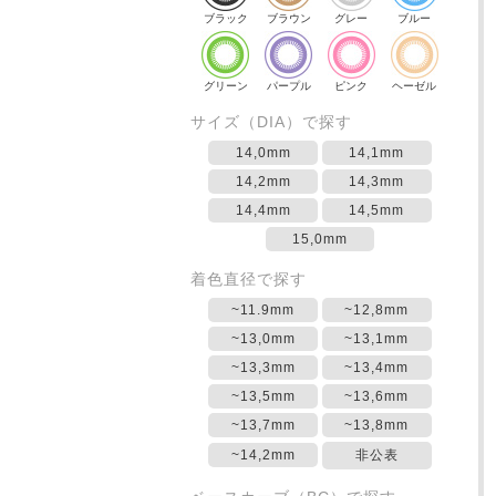
ブラック
ブラウン
グレー
ブルー
グリーン
パープル
ピンク
ヘーゼル
サイズ（DIA）で探す
14,0mm
14,1mm
14,2mm
14,3mm
14,4mm
14,5mm
15,0mm
着色直径で探す
~11.9mm
~12,8mm
~13,0mm
~13,1mm
~13,3mm
~13,4mm
~13,5mm
~13,6mm
~13,7mm
~13,8mm
~14,2mm
非公表