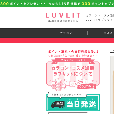
カラコン・コスメ通
Luvlit（ラブリット
カラコン
コスメ
ポイント還元・会員特典業界No.1
カ
＼あなたの「なりたい瞳」を叶えます／