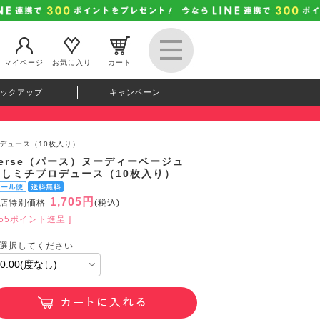
マイページ
お気に入り
カート
ックアップ
キャンペーン
ロデュース（10枚入り）
perse（パース）ヌーディーベージュ
よしミチプロデュース（10枚入り）
1,705円
店特別価格
(税込)
155ポイント進呈 ]