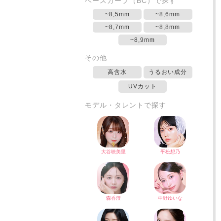
ベースカーブ（BC）で探す
~8,5mm
~8,6mm
~8,7mm
~8,8mm
~8,9mm
その他
高含水
うるおい成分
UVカット
モデル・タレントで探す