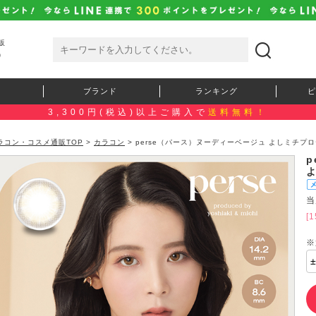
販
）
ブランド
ランキング
ピ
3,300円(税込)以上ご購入で
送料無料！
ラコン・コスメ通販TOP
>
カラコン
> perse（パース）ヌーディーベージュ よしミチプ
当
[