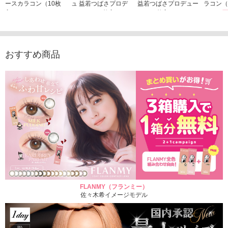
ースカラコン（10枚
ュ 益若つばさプロデ
益若つばさプロデュー
ラコン（
入り）
ュース（10枚入り）
ス（10枚入り）
1,705
1,705円
1,848円
1,848円
(税込)
(税込)
(税込)
おすすめ商品
FLANMY（フランミー）
佐々木希イメージモデル