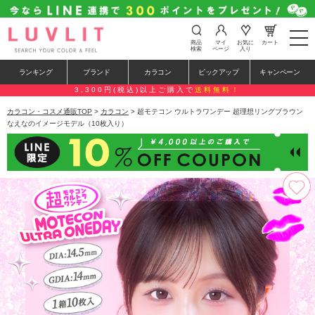
t
商品
マイ
お気に
カート
o
検索
ページ
入り
g
g
ランキング
ブランド
カラコン
ピックアップ
キャンペーン
l
e
3,300円(税込)以上ご購入で
送料無料！
n
a
カラコン・コスメ通販TOP
>
カラコン
> 超モテコン ウルトラワンデー 超理想リングブラウン
v
なえなのイメージモデル（10枚入り）
i
g
a
t
i
o
n