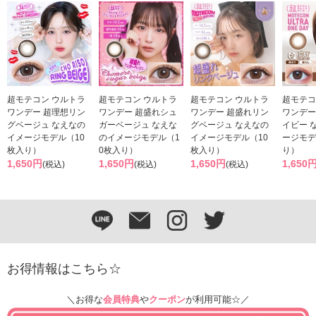
超モテコン ウルトラ
超モテコン ウルトラ
超モテコン ウルトラ
超モテコ
ワンデー 超理想リン
ワンデー 超盛れシュ
ワンデー 超盛れリン
ワンデー
グベージュ なえなの
ガーベージュ なえな
グベージュ なえなの
イビー 
イメージモデル（10
のイメージモデル（1
イメージモデル（10
ージモデ
枚入り）
0枚入り）
枚入り）
り）
1,650円
1,650円
1,650円
1,650
(税込)
(税込)
(税込)
お得情報はこちら☆
＼お得な
会員特典
や
クーポン
が利用可能☆／