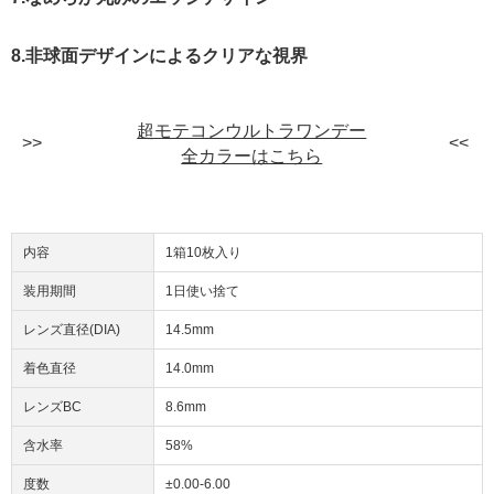
8.非球面デザインによるクリアな視界
超モテコンウルトラワンデー
全カラーはこちら
内容
1箱10枚入り
装用期間
1日使い捨て
レンズ直径(DIA)
14.5mm
着色直径
14.0mm
レンズBC
8.6mm
含水率
58%
度数
±0.00-6.00