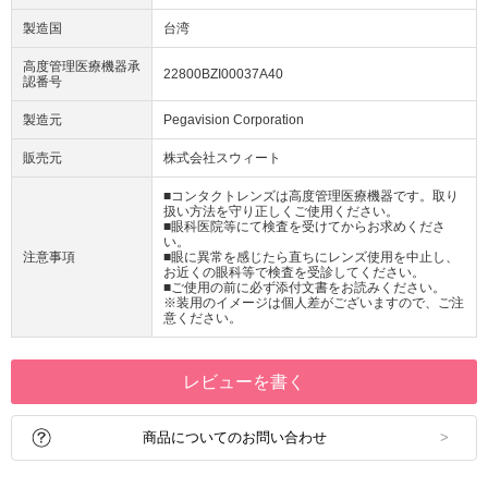
製造国
台湾
高度管理医療機器承
22800BZI00037A40
認番号
製造元
Pegavision Corporation
販売元
株式会社スウィート
■コンタクトレンズは高度管理医療機器です。取り
扱い方法を守り正しくご使用ください。
■眼科医院等にて検査を受けてからお求めくださ
い。
注意事項
■眼に異常を感じたら直ちにレンズ使用を中止し、
お近くの眼科等で検査を受診してください。
■ご使用の前に必ず添付文書をお読みください。
※装用のイメージは個人差がございますので、ご注
意ください。
レビューを書く
商品についてのお問い合わせ