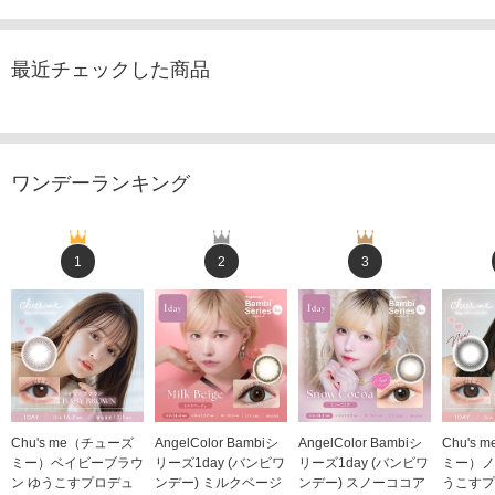
最近チェックした商品
ワンデーランキング
1
2
3
Chu's me（チューズ
AngelColor Bambiシ
AngelColor Bambiシ
Chu's
ミー）ベイビーブラウ
リーズ1day (バンビワ
リーズ1day (バンビワ
ミー）ノ
ン ゆうこすプロデュ
ンデー) ミルクベージ
ンデー) スノーココア
うこすプ