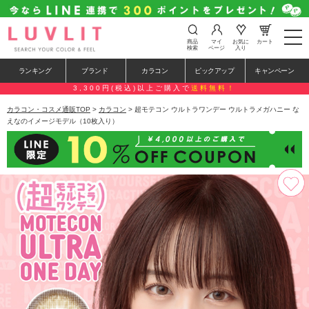
t
商品
マイ
お気に
カート
o
検索
ページ
入り
g
g
ランキング
ブランド
カラコン
ピックアップ
キャンペーン
l
e
3,300円(税込)以上ご購入で
送料無料！
n
a
カラコン・コスメ通販TOP
>
カラコン
> 超モテコン ウルトラワンデー ウルトラメガハニー な
v
えなのイメージモデル（10枚入り）
i
g
a
t
i
o
n