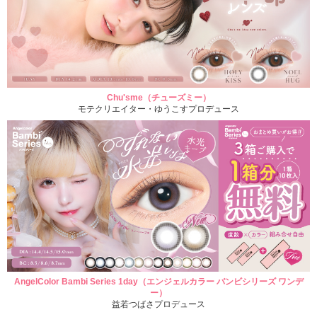
Chu'sme（チューズミー）
モテクリエイター・ゆうこすプロデュース
AngelColor Bambi Series 1day（エンジェルカラー バンビシリーズ ワンデ
ー）
益若つばさプロデュース