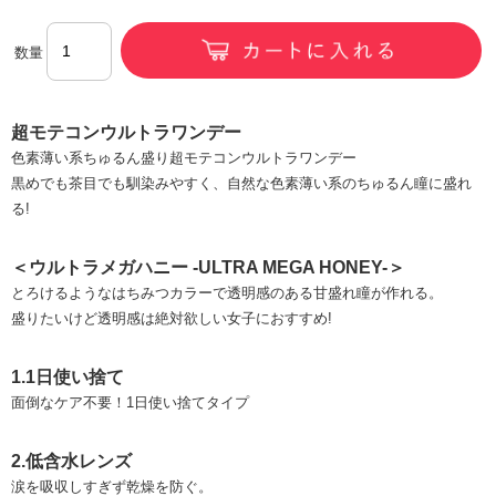
数量
超モテコンウルトラワンデー
色素薄い系ちゅるん盛り超モテコンウルトラワンデー
黒めでも茶目でも馴染みやすく、自然な色素薄い系のちゅるん瞳に盛れ
る!
＜ウルトラメガハニー -ULTRA MEGA HONEY-＞
とろけるようなはちみつカラーで透明感のある甘盛れ瞳が作れる。
盛りたいけど透明感は絶対欲しい女子におすすめ!
1.1日使い捨て
面倒なケア不要！1日使い捨てタイプ
2.低含水レンズ
涙を吸収しすぎず乾燥を防ぐ。