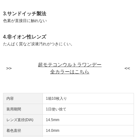
3.サンドイッチ製法
色素が直接目に触れない
4.非イオン性レンズ
たんぱく質など涙液汚れがつきにくい。
超モテコンウルトラワンデー
全カラーはこちら
内容
1箱10枚入り
装用期間
1日使い捨て
レンズ直径(DIA)
14.5mm
着色直径
14.0mm