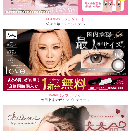
FLANMY（フランミー）
佐々木希イメージモデル
loveil（ラヴェール）
倖田來未デザインプロデュース