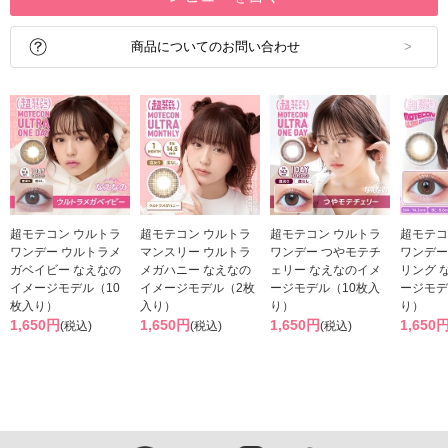
商品についてのお問い合わせ
超モテコン ウルトラ
超モテコン ウルトラ
超モテコン ウルトラ
超モテコ
ワンデー ウルトラメ
マンスリー ウルトラ
ワンデー つやモテチ
ワンデー
ガベイビー なえなの
メガハニー なえなの
ェリー なえなのイメ
リング 
イメージモデル（10
イメージモデル（2枚
ージモデル（10枚入
ージモデ
枚入り）
入り）
り）
り）
1,650円
1,650円
1,650円
1,650
(税込)
(税込)
(税込)