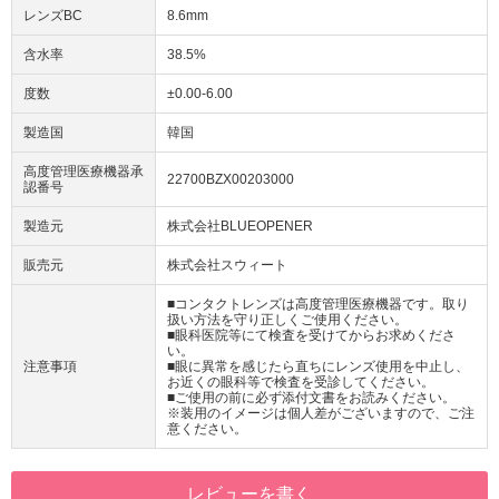
レンズBC
8.6mm
含水率
38.5%
度数
±0.00-6.00
製造国
韓国
高度管理医療機器承
22700BZX00203000
認番号
製造元
株式会社BLUEOPENER
販売元
株式会社スウィート
■コンタクトレンズは高度管理医療機器です。取り
扱い方法を守り正しくご使用ください。
■眼科医院等にて検査を受けてからお求めくださ
い。
注意事項
■眼に異常を感じたら直ちにレンズ使用を中止し、
お近くの眼科等で検査を受診してください。
■ご使用の前に必ず添付文書をお読みください。
※装用のイメージは個人差がございますので、ご注
意ください。
レビューを書く