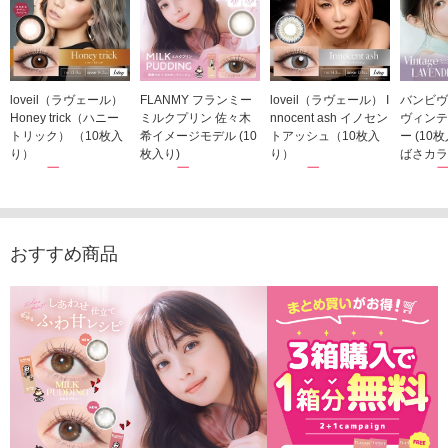
loveil（ラヴェール）
FLANMY フランミー
loveil（ラヴェール） I
バンビヴ
Honey trick（ハニー
ミルクプリン 佐々木
nnocent ash イノセン
ヴィンテ
トリック） （10枚入
希イメージモデル (10
トアッシュ（10枚入
ー (10
り）
枚入り)
り）
ばさカラ
1,760円
1,815円
1,760円
1,848
(税込)
(税込)
(税込)
おすすめ商品