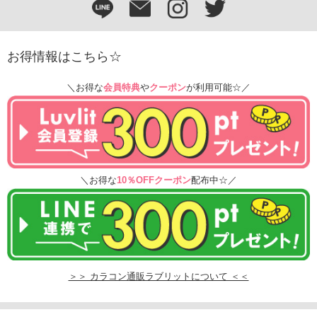
お得情報はこちら☆
＼お得な
会員特典
や
クーポン
が利用可能☆／
＼お得な
10％OFFクーポン
配布中☆／
＞＞ カラコン通販ラブリットについて ＜＜