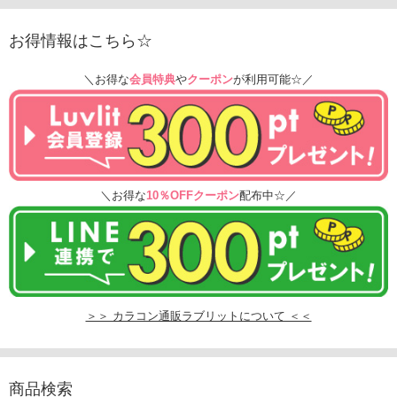
お得情報はこちら☆
＼お得な
会員特典
や
クーポン
が利用可能☆／
＼お得な
10％OFFクーポン
配布中☆／
＞＞ カラコン通販ラブリットについて ＜＜
商品検索