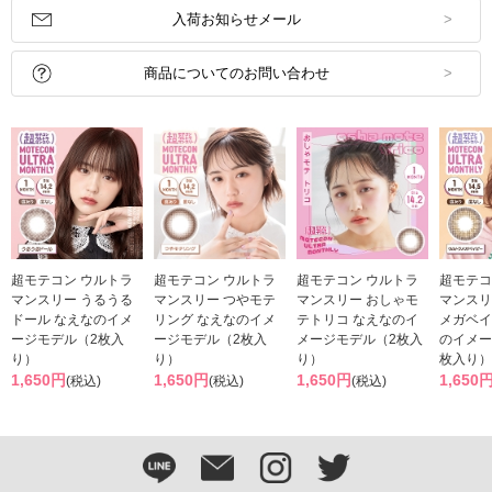
入荷お知らせメール
商品についてのお問い合わせ
超モテコン ウルトラ
超モテコン ウルトラ
超モテコン ウルトラ
超モテコ
マンスリー うるうる
マンスリー つやモテ
マンスリー おしゃモ
マンスリ
ドール なえなのイメ
リング なえなのイメ
テトリコ なえなのイ
メガベイ
ージモデル（2枚入
ージモデル（2枚入
メージモデル（2枚入
のイメー
り）
り）
り）
枚入り）
1,650円
1,650円
1,650円
1,650
(税込)
(税込)
(税込)