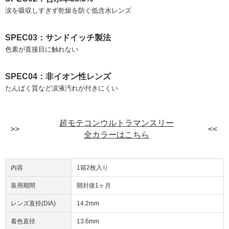
涙を吸収しすぎず乾燥を防ぐ低含水レンズ
SPEC03：サンドイッチ製法
色素が直接目に触れない
SPEC04：非イオン性レンズ
たんぱく質など涙液汚れが付きにくい
超モテコンウルトラマンスリー
全カラーはこちら
内容
1箱2枚入り
装用期間
開封後1ヶ月
レンズ直径(DIA)
14.2mm
着色直径
13.6mm