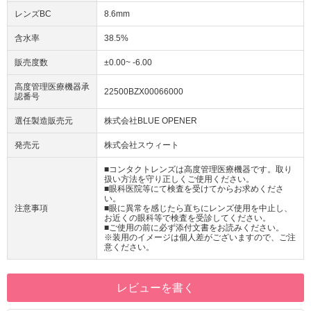
レンズBC
8.6mm
含水率
38.5%
販売度数
±0.00~ -6.00
高度管理医療機器承
22500BZX00066000
認番号
選任製造販売元
株式会社BLUE OPENER
発売元
株式会社スウィート
■コンタクトレンズは高度管理医療機器です。取り
扱い方法を守り正しくご使用ください。
■眼科医院等にて検査を受けてからお求めくださ
い。
注意事項
■眼に異常を感じたら直ちにレンズ使用を中止し、
お近くの眼科等で検査を受診してください。
■ご使用の前に必ず添付文書をお読みください。
※装用のイメージは個人差がございますので、ご注
意ください。
レビューを書く