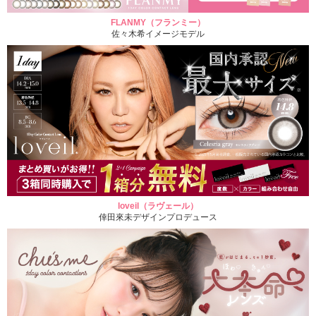
FLANMY（フランミー）
佐々木希イメージモデル
loveil（ラヴェール）
倖田來未デザインプロデュース