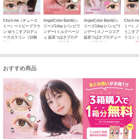
Chu's me（チューズ
AngelColor Bambiシ
AngelColor Bambiシ
Chu's
ミー）ベイビーブラウ
リーズ1day (バンビワ
リーズ1day (バンビワ
ミー）ノ
ン ゆうこすプロデュ
ンデー) ミルクベージ
ンデー) スノーココア
うこすプ
ースカラコン（10枚
ュ 益若つばさプロデ
益若つばさプロデュー
ラコン（
入り）
ュース（10枚入り）
ス（10枚入り）
1,705
1,705円
1,848円
1,848円
(税込)
(税込)
(税込)
おすすめ商品