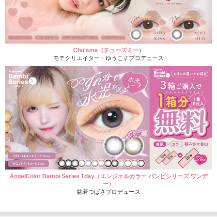
Chu'sme（チューズミー）
モテクリエイター・ゆうこすプロデュース
AngelColor Bambi Series 1day（エンジェルカラー バンビシリーズ ワンデ
ー）
益若つばさプロデュース