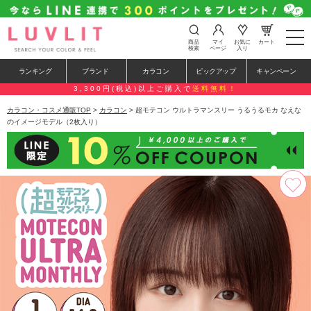
t
商品
マイ
お気に
カート
o
検索
ページ
入り
g
g
ランキング
ブランド
カラコン
ピックアップ
キャンペーン
l
e
3,300円(税込)以上ご購入で
送料無料！
n
a
カラコン・コスメ通販TOP
>
カラコン
> 超モテコン ウルトラマンスリー うるうるモカ なえな
v
のイメージモデル（2枚入り）
i
g
a
t
i
o
n