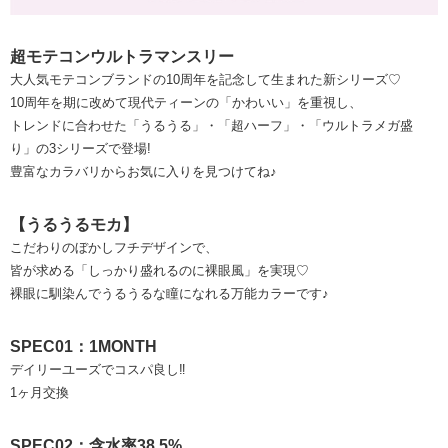
超モテコンウルトラマンスリー
大人気モテコンブランドの10周年を記念して生まれた新シリーズ♡
10周年を期に改めて現代ティーンの「かわいい」を重視し、
トレンドに合わせた「うるうる」・「超ハーフ」・「ウルトラメガ盛
り」の3シリーズで登場!
豊富なカラバリからお気に入りを見つけてね♪
【うるうるモカ】
こだわりのぼかしフチデザインで、
皆が求める「しっかり盛れるのに裸眼風」を実現♡
裸眼に馴染んでうるうるな瞳になれる万能カラーです♪
SPEC01：1MONTH
デイリーユーズでコスパ良し‼
1ヶ月交換
SPEC02：含水率38.5%