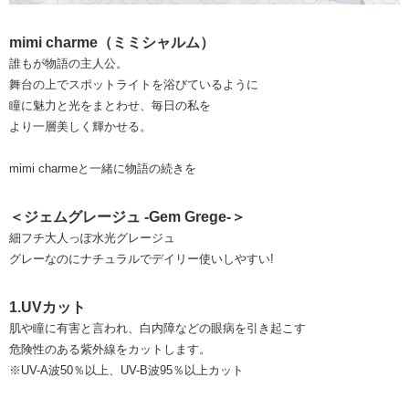
mimi charme（ミミシャルム）
誰もが物語の主人公。
舞台の上でスポットライトを浴びているように
瞳に魅力と光をまとわせ、毎日の私を
より一層美しく輝かせる。
mimi charmeと一緒に物語の続きを
＜ジェムグレージュ -Gem Grege-＞
細フチ大人っぽ水光グレージュ
グレーなのにナチュラルでデイリー使いしやすい!
1.UVカット
肌や瞳に有害と言われ、白内障などの眼病を引き起こす
危険性のある紫外線をカットします。
※UV-A波50％以上、UV-B波95％以上カット