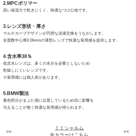
2.MPCポリマー
高い保湿力で乾きにくく、快適なつけ心地です。
3.レンズ形状・厚さ
マルチカーブデザインが円滑な涙液交換をうながします。
全度数中心厚0.06mmの薄型レンズで快適な装用感を提供します。
4.含水率38％
低含水レンズは、多くの水分を必要としないため
乾燥しにくいレンズです。
※装用感には個人差があります。
5.BMW製法
着色部分がまぶた側に位置しているため目に影響を
与えることが無く快適な装用感が得られます。
ミミシャルム
全カラーはこちら