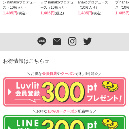
ン nanakoプロデュー
ップ nanakoプロデュ
anakoプロデュース
プ nan
ス（10枚入り）
ース（10枚入り）
（10枚入り）
ス（10
1,485円
1,485円
1,485円
1,485
(税込)
(税込)
(税込)
お得情報はこちら☆
＼お得な
会員特典
や
クーポン
が利用可能☆／
＼お得な
10％OFFクーポン
配布中☆／