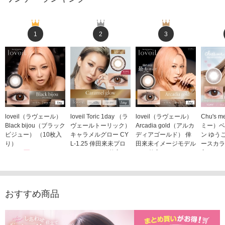
1
2
3
loveil（ラヴェール）
loveil Toric 1day （ラ
loveil（ラヴェール）
Chu's
Black bijou（ブラック
ヴェールトーリック）
Arcadia gold（アルカ
ミー）ベ
ビジュー） （10枚入
キャラメルグロー CY
ディアゴールド） 倖
ン ゆう
り）
L-1.25 倖田來未プロ
田來未イメージモデル
ースカラ
1,760円
デュース （10枚入
（10枚入り）
入り）
(税込)
り）
1,760円
1,705
(税込)
1,760円
(税込)
おすすめ商品