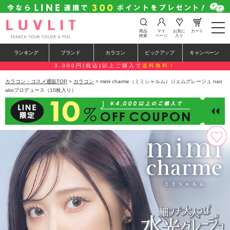
t
商品
マイ
お気に
カート
o
検索
ページ
入り
g
g
ランキング
ブランド
カラコン
ピックアップ
キャンペーン
l
e
3,300円(税込)以上ご購入で
送料無料！
n
a
カラコン・コスメ通販TOP
>
カラコン
> mimi charme（ミミシャルム）ジェムグレージュ nan
v
akoプロデュース（10枚入り）
i
g
a
t
i
o
n