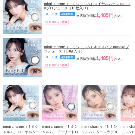
mimi charme（ミミシャルム）ロイヤルムーン nanak
oプロデュース（10枚入り）
1,485円
当店特別価格
(税込)
mimi charme（ミミシャルム）キティパフ nanakoプ
ロデュース（10枚入り）
1,485円
当店特別価格
(税込)
mimi charme（ミミシ
mimi charme（ミミシ
mimi charme（ミミシ
mimi c
ャルム）ロイヤルムー
ャルム）ドーリードロ
ャルム）ムーンラテ n
ャルム）