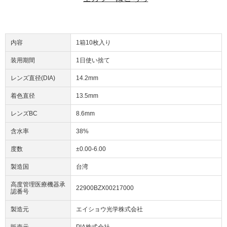
内容
1箱10枚入り
装用期間
1日使い捨て
レンズ直径(DIA)
14.2mm
着色直径
13.5mm
レンズBC
8.6mm
含水率
38%
度数
±0.00-6.00
製造国
台湾
高度管理医療機器承
22900BZX00217000
認番号
製造元
エイショウ光学株式会社