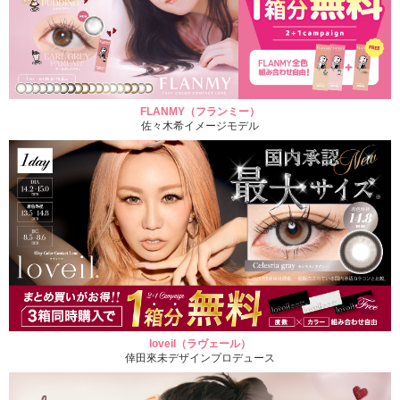
FLANMY（フランミー）
佐々木希イメージモデル
loveil（ラヴェール）
倖田來未デザインプロデュース