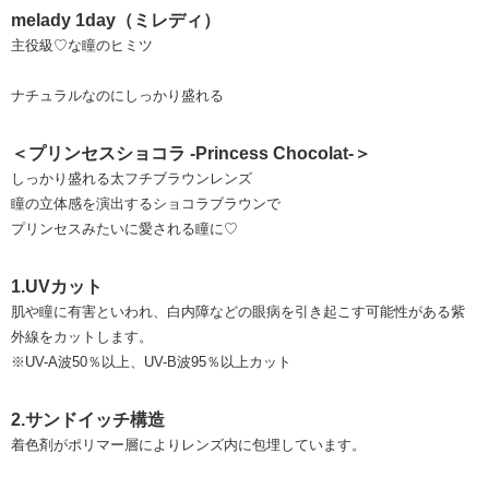
melady 1day（ミレディ）
主役級♡な瞳のヒミツ
ナチュラルなのにしっかり盛れる
＜プリンセスショコラ -Princess Chocolat-＞
しっかり盛れる太フチブラウンレンズ
瞳の立体感を演出するショコラブラウンで
プリンセスみたいに愛される瞳に♡
1.UVカット
肌や瞳に有害といわれ、白内障などの眼病を引き起こす可能性がある紫
外線をカットします。
※UV-A波50％以上、UV-B波95％以上カット
2.サンドイッチ構造
着色剤がポリマー層によりレンズ内に包埋しています。