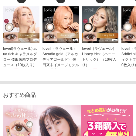
loveil(ラヴェール) aq
loveil（ラヴェール）
loveil（ラヴェール）
lovei
ua rich キャラメルグ
Arcadia gold（アルカ
Honey trick（ハニー
Addict
ロー 倖田來未プロデ
ディアゴールド） 倖
トリック） （10枚入
ィクトブ
ュース（10枚入り）
田來未イメージモデル
り）
0枚入り
1,760円
（10枚入り）
1,760円
1,760
(税込)
(税込)
1,760円
(税込)
おすすめ商品