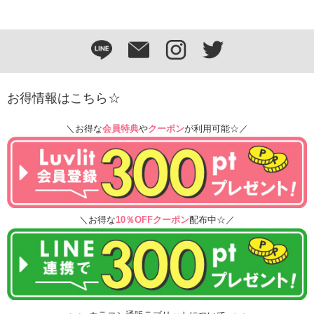
お得情報はこちら☆
＼お得な
会員特典
や
クーポン
が利用可能☆／
＼お得な
10％OFFクーポン
配布中☆／