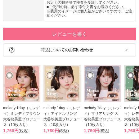
お近くの眼科等で検査を受診してください。
■ご使用の前に必ず添付文書をお読みください。
※装用のイメージは個人差がございますので、ご注
意ください。
レビューを書く
商品についてのお問い合わせ
melady 1day（ミレデ
melady 1day（ミレデ
melady 1day（ミレデ
melady
ィ）ミレディブラウン
ィ）アイドルリング
ィ）マリアリング 大
ィ）レデ
大谷映美里プロデュー
大谷映美里プロデュー
谷映美里プロデュース
大谷映美
ス（10枚入り）
ス（10枚入り）
（10枚入り）
ス（10
1,760円
1,760円
1,760円
1,760
(税込)
(税込)
(税込)