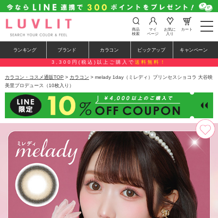
t
商品
マイ
お気に
カート
o
検索
ページ
入り
g
g
ランキング
ブランド
カラコン
ピックアップ
キャンペーン
l
e
3,300円(税込)以上ご購入で
送料無料！
n
a
カラコン・コスメ通販TOP
>
カラコン
> melady 1day（ミレディ）プリンセスショコラ 大谷映
v
美里プロデュース（10枚入り）
i
g
a
t
i
o
n