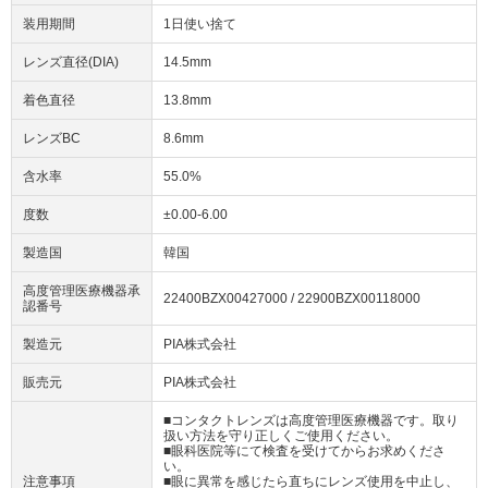
装用期間
1日使い捨て
レンズ直径(DIA)
14.5mm
着色直径
13.8mm
レンズBC
8.6mm
含水率
55.0%
度数
±0.00-6.00
製造国
韓国
高度管理医療機器承
22400BZX00427000 / 22900BZX00118000
認番号
製造元
PIA株式会社
販売元
PIA株式会社
■コンタクトレンズは高度管理医療機器です。取り
扱い方法を守り正しくご使用ください。
■眼科医院等にて検査を受けてからお求めくださ
い。
注意事項
■眼に異常を感じたら直ちにレンズ使用を中止し、