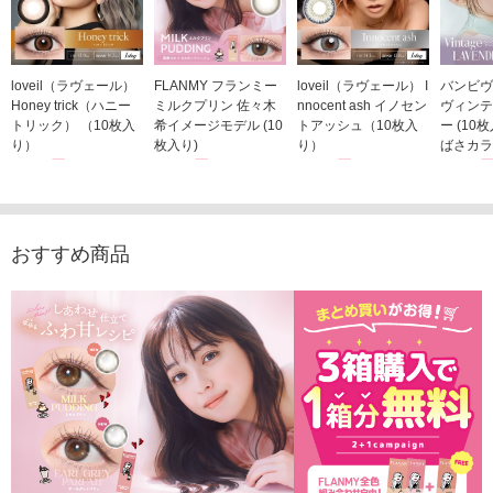
loveil（ラヴェール）
FLANMY フランミー
loveil（ラヴェール） I
バンビヴ
Honey trick（ハニー
ミルクプリン 佐々木
nnocent ash イノセン
ヴィンテ
トリック） （10枚入
希イメージモデル (10
トアッシュ（10枚入
ー (10
り）
枚入り)
り）
ばさカラ
1,760円
1,815円
1,760円
1,848
(税込)
(税込)
(税込)
おすすめ商品