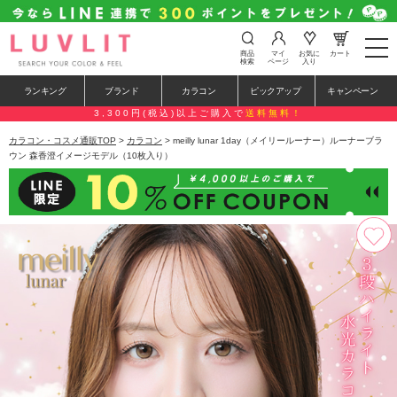
t
商品
マイ
お気に
カート
o
検索
ページ
入り
g
g
ランキング
ブランド
カラコン
ピックアップ
キャンペーン
l
e
3,300円(税込)以上ご購入で
送料無料！
n
a
カラコン・コスメ通販TOP
>
カラコン
> meilly lunar 1day（メイリールーナー）ルーナーブラ
v
ウン 森香澄イメージモデル（10枚入り）
i
g
a
t
i
o
n