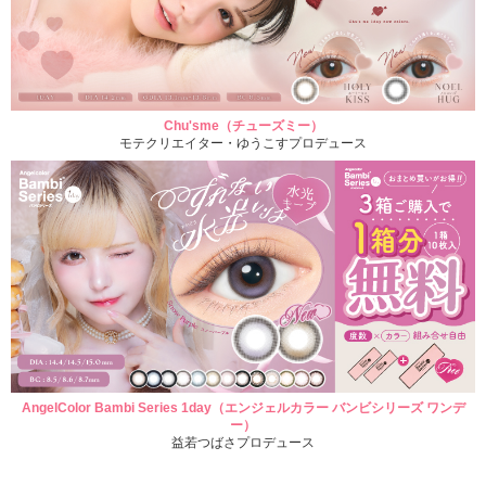
Chu'sme（チューズミー）
モテクリエイター・ゆうこすプロデュース
AngelColor Bambi Series 1day（エンジェルカラー バンビシリーズ ワンデ
ー）
益若つばさプロデュース