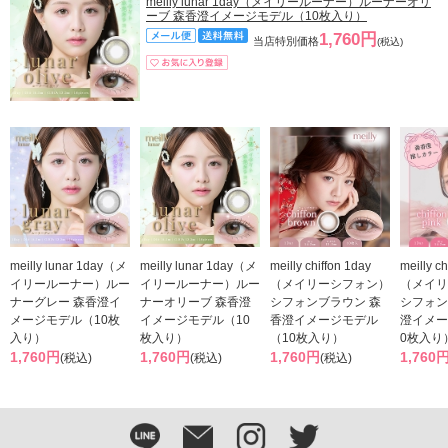
meilly lunar 1day（メイリールーナー）ルーナーオリ
ーブ 森香澄イメージモデル（10枚入り）
1,760円
当店特別価格
(税込)
meilly lunar 1day（メ
meilly lunar 1day（メ
meilly chiffon 1day
meilly ch
イリールーナー）ルー
イリールーナー）ルー
（メイリーシフォン）
（メイリ
ナーグレー 森香澄イ
ナーオリーブ 森香澄
シフォンブラウン 森
シフォン
メージモデル（10枚
イメージモデル（10
香澄イメージモデル
澄イメー
入り）
枚入り）
（10枚入り）
0枚入り
1,760円
1,760円
1,760円
1,760
(税込)
(税込)
(税込)