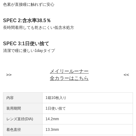
色素が直接瞳に触れずに安心
SPEC 2:含水率38.5％
長時間着用しても乾きにくい低含水処方
SPEC 3:1日使い捨て
清潔で瞳に優しい1dayタイプ
メイリールーナー
全カラーはこちら
内容
1箱10枚入り
装用期間
1日使い捨て
レンズ直径(DIA)
14.2mm
着色直径
13.3mm