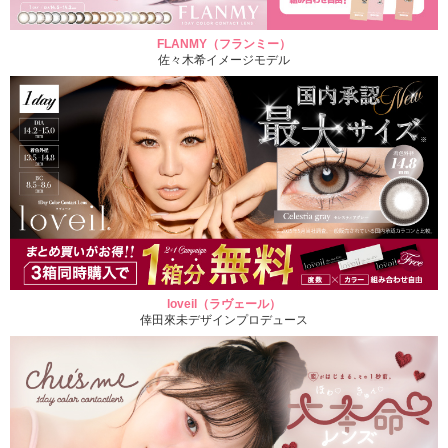
FLANMY（フランミー）
佐々木希イメージモデル
loveil（ラヴェール）
倖田來未デザインプロデュース