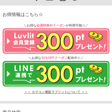
お得情報はこちら☆
＼お得な
会員特典
や
クーポン
が利用可能☆／
＼お得な
10％OFFクーポン
配布中☆／
＞＞ カラコン通販ラブリットについて ＜＜