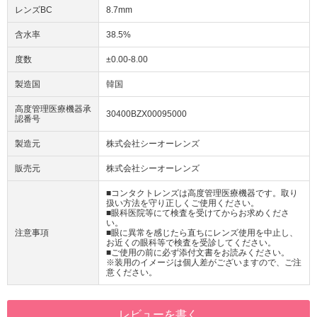
レンズBC
8.7mm
含水率
38.5%
度数
±0.00-8.00
製造国
韓国
高度管理医療機器承
30400BZX00095000
認番号
製造元
株式会社シーオーレンズ
販売元
株式会社シーオーレンズ
■コンタクトレンズは高度管理医療機器です。取り
扱い方法を守り正しくご使用ください。
■眼科医院等にて検査を受けてからお求めくださ
い。
注意事項
■眼に異常を感じたら直ちにレンズ使用を中止し、
お近くの眼科等で検査を受診してください。
■ご使用の前に必ず添付文書をお読みください。
※装用のイメージは個人差がございますので、ご注
意ください。
レビューを書く