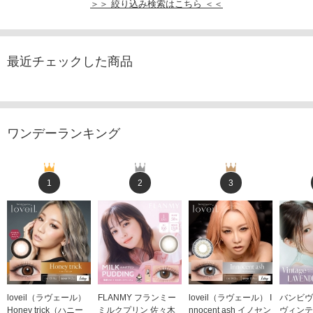
＞＞ 絞り込み検索はこちら ＜＜
最近チェックした商品
ワンデーランキング
1
2
3
loveil（ラヴェール）
FLANMY フランミー
loveil（ラヴェール） I
バンビヴ
Honey trick（ハニー
ミルクプリン 佐々木
nnocent ash イノセン
ヴィンテ