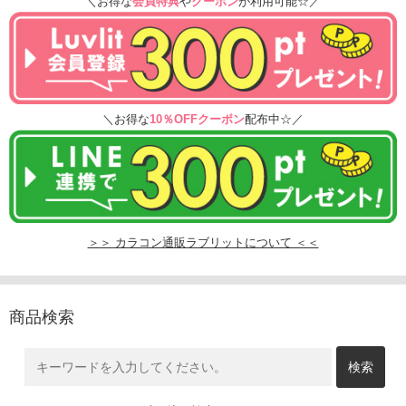
＼お得な
会員特典
や
クーポン
が利用可能☆／
＼お得な
10％OFFクーポン
配布中☆／
＞＞ カラコン通販ラブリットについて ＜＜
商品検索