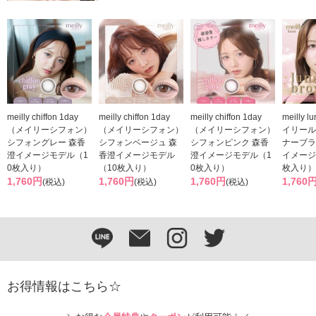
meilly chiffon 1day
meilly chiffon 1day
meilly chiffon 1day
meilly 
（メイリーシフォン）
（メイリーシフォン）
（メイリーシフォン）
イリール
シフォングレー 森香
シフォンベージュ 森
シフォンピンク 森香
ナーブラ
澄イメージモデル（1
香澄イメージモデル
澄イメージモデル（1
イメージ
0枚入り）
（10枚入り）
0枚入り）
枚入り）
1,760円
1,760円
1,760円
1,760
(税込)
(税込)
(税込)
お得情報はこちら☆