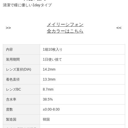
清潔で瞳に優しい1dayタイプ
メイリーシフォン
全カラーはこちら
内容
1箱10枚入り
装用期間
1日使い捨て
レンズ直径(DIA)
14.2mm
着色直径
13.3mm
レンズBC
8.7mm
含水率
38.5%
度数
±0.00-8.00
製造国
韓国