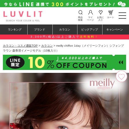
t
商品
マイ
お気に
カート
o
検索
ページ
入り
g
g
ランキング
ブランド
カラコン
ピックアップ
キャンペーン
l
e
3,300円(税込)以上ご購入で
送料無料！
n
a
カラコン・コスメ通販TOP
>
カラコン
> meilly chiffon 1day（メイリーシフォン）シフォンブ
v
ラウン 森香澄イメージモデル（10枚入り）
i
g
a
t
i
o
n