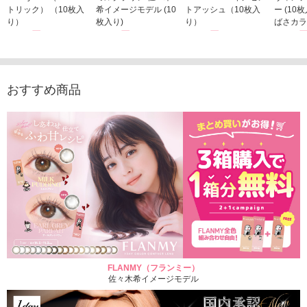
トリック） （10枚入
希イメージモデル (10
トアッシュ（10枚入
ー (10
り）
枚入り)
り）
ばさカラ
1,760円
1,815円
1,760円
1,848
(税込)
(税込)
(税込)
おすすめ商品
FLANMY（フランミー）
佐々木希イメージモデル