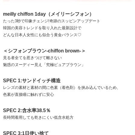
meilly chiffon 1day（メイリーシフォン）
たった3秒で印象チェンジ!奇跡のスッピンアップデート
韓国の美容トレンドを取り入れた最新設計で
どんな日本人女性にも似合う黄金バランス♡
＜シフォンブラウン-chiffon brown-＞
見る者全てを惹きつけて離さない
魅惑のヌーディー見え「究極ピュアブラウン」
SPEC 1:サンドイッチ構造
レンズの素材と素材の間に色素（着色剤）を挟み込んでいるため、
色素が直接瞳に触れずに安心
SPEC 2:含水率38.5％
長時間着用しても乾きにくい低含水処方
SPEC 3:1日使い捨て