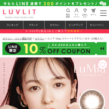
t
商品
マイ
お気に
カート
o
検索
ページ
入り
g
g
ランキング
ブランド
カラコン
ピックアップ
キャンペーン
l
e
3,300円(税込)以上ご購入で
送料無料！
n
a
カラコン・コスメ通販TOP
>
カラコン
> ルミア 1day スウィートブラウン 14.5（10枚入り）
v
i
g
a
t
i
o
n