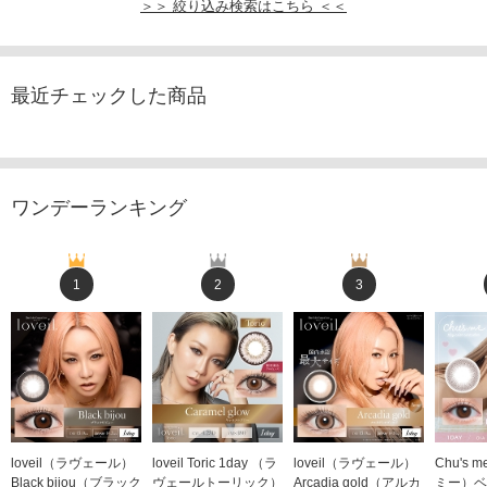
＞＞ 絞り込み検索はこちら ＜＜
最近チェックした商品
ワンデーランキング
1
2
3
loveil（ラヴェール）
loveil Toric 1day （ラ
loveil（ラヴェール）
Chu's
Black bijou（ブラック
ヴェールトーリック）
Arcadia gold（アルカ
ミー）ベ