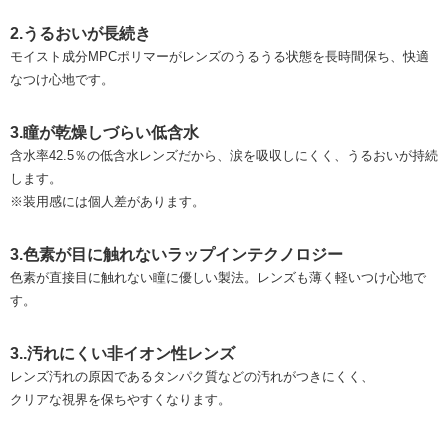
2.うるおいが長続き
モイスト成分MPCポリマーがレンズのうるうる状態を長時間保ち、快適
なつけ心地です。
3.瞳が乾燥しづらい低含水
含水率42.5％の低含水レンズだから、涙を吸収しにくく、うるおいが持続
します。
※装用感には個人差があります。
3.色素が目に触れないラップインテクノロジー
色素が直接目に触れない瞳に優しい製法。レンズも薄く軽いつけ心地で
す。
3..汚れにくい非イオン性レンズ
レンズ汚れの原因であるタンパク質などの汚れがつきにくく、
クリアな視界を保ちやすくなります。