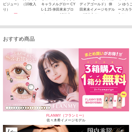
ビジュー） （10枚入
キャラメルグロー CY
ディアゴールド） 倖
ン ゆう
り）
L-1.25 倖田來未プロ
田來未イメージモデル
ースカラ
1,760円
デュース （10枚入
（10枚入り）
入り）
(税込)
り）
1,760円
1,705
(税込)
1,760円
(税込)
おすすめ商品
FLANMY（フランミー）
佐々木希イメージモデル