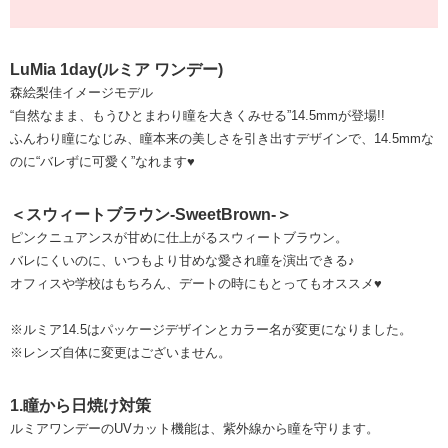
LuMia 1day(ルミア ワンデー)
森絵梨佳イメージモデル
“自然なまま、もうひとまわり瞳を大きくみせる”14.5mmが登場!!
ふんわり瞳になじみ、瞳本来の美しさを引き出すデザインで、14.5mmな
のに“バレずに可愛く”なれます♥
＜スウィートブラウン-SweetBrown-＞
ピンクニュアンスが甘めに仕上がるスウィートブラウン。
バレにくいのに、いつもより甘めな愛され瞳を演出できる♪
オフィスや学校はもちろん、デートの時にもとってもオススメ♥
※ルミア14.5はパッケージデザインとカラー名が変更になりました。
※レンズ自体に変更はございません。
1.瞳から日焼け対策
ルミアワンデーのUVカット機能は、紫外線から瞳を守ります。