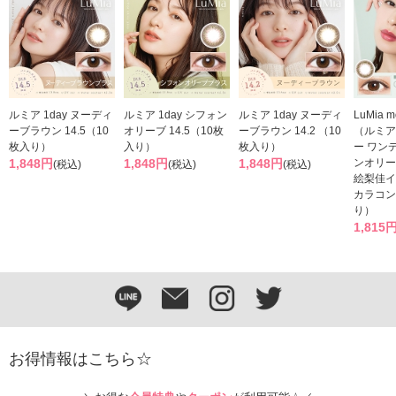
ルミア 1day ヌーディ
ルミア 1day シフォン
ルミア 1day ヌーディ
LuMia mo
ーブラウン 14.5（10
オリーブ 14.5（10枚
ーブラウン 14.2 （10
（ルミア
枚入り）
入り）
枚入り）
ー ワン
1,848円
1,848円
1,848円
ンオリー
(税込)
(税込)
(税込)
絵梨佳イ
カラコン
り）
1,815
お得情報はこちら☆