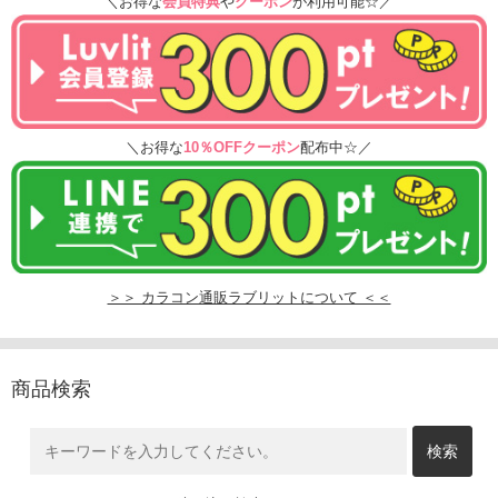
＼お得な
会員特典
や
クーポン
が利用可能☆／
＼お得な
10％OFFクーポン
配布中☆／
＞＞ カラコン通販ラブリットについて ＜＜
商品検索