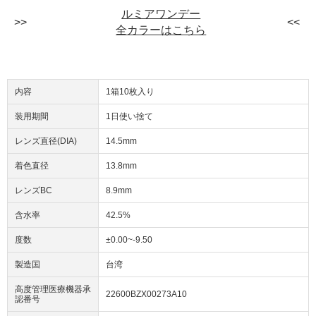
ルミアワンデー
全カラーはこちら
内容
1箱10枚入り
装用期間
1日使い捨て
レンズ直径(DIA)
14.5mm
着色直径
13.8mm
レンズBC
8.9mm
含水率
42.5%
度数
±0.00~-9.50
製造国
台湾
高度管理医療機器承
22600BZX00273A10
認番号