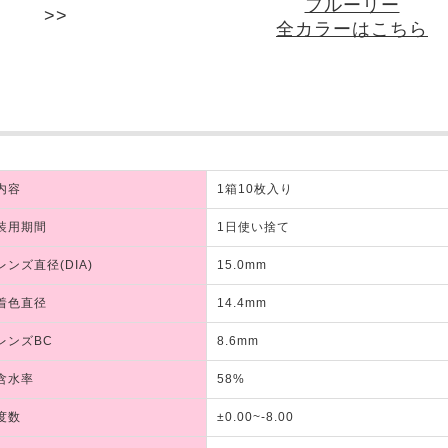
フルーリー
全カラーはこちら
内容
1箱10枚入り
装用期間
1日使い捨て
レンズ直径(DIA)
15.0mm
着色直径
14.4mm
レンズBC
8.6mm
含水率
58%
度数
±0.00~-8.00