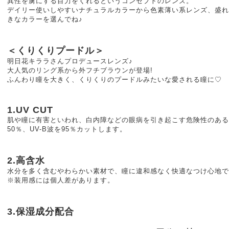
異性を虜にする目力をくれるというコンセプトのレンズ。
デイリー使いしやすいナチュラルカラーから色素薄い系レンズ、盛れ
きなカラーを選んでね♪
＜くりくりプードル＞
明日花キララさんプロデュースレンズ♪
大人気のリング系から外フチブラウンが登場!
ふんわり瞳を大きく、くりくりのプードルみたいな愛される瞳に♡
1.UV CUT
肌や瞳に有害といわれ、白内障などの眼病を引き起こす危険性のある紫
50％、UV-B波を95％カットします。
2.高含水
水分を多く含むやわらかい素材で、瞳に違和感なく快適なつけ心地で
※装用感には個人差があります。
3.保湿成分配合