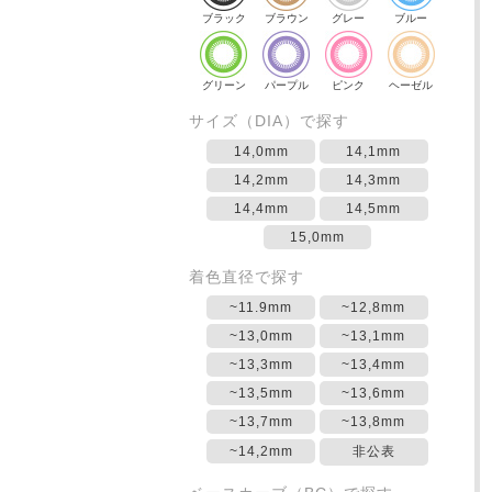
ブラック
ブラウン
グレー
ブルー
グリーン
パープル
ピンク
ヘーゼル
サイズ（DIA）で探す
14,0mm
14,1mm
14,2mm
14,3mm
14,4mm
14,5mm
15,0mm
着色直径で探す
~11.9mm
~12,8mm
~13,0mm
~13,1mm
~13,3mm
~13,4mm
~13,5mm
~13,6mm
~13,7mm
~13,8mm
~14,2mm
非公表