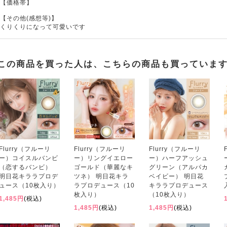
【価格帯】
【その他(感想等)】
くりくりになって可愛いです
この商品を買った人は、こちらの商品も買っていま
Flurry（フルーリ
Flurry（フルーリ
Flurry（フルーリ
ー）コイスルバンビ
ー）リングイエロー
ー）ハーフアッシュ
（恋するバンビ）
ゴールド（華麗なキ
グリーン（アルパカ
明日花キララプロデ
ツネ） 明日花キラ
ベイビー） 明日花
ュース（10枚入り）
ラプロデュース（10
キララプロデュース
枚入り）
（10枚入り）
1,485円
(税込)
1,485円
(税込)
1,485円
(税込)