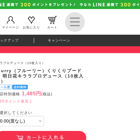
マイページ
お気に入り
カート
ックアップ
キャンペーン
ララプロデュース（10枚入り）
lurry（フルーリー）くりくりプード
ル 明日花キララプロデュース（10枚入
り）
1,485円
店特別価格
(税込)
135ポイント進呈 ]