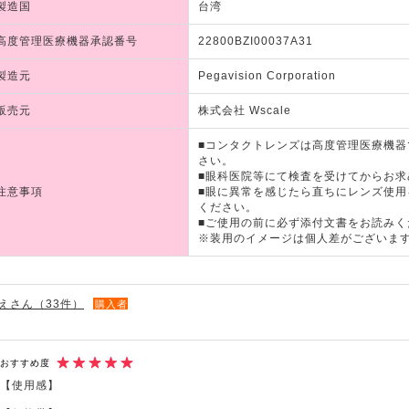
製造国
台湾
高度管理医療機器承認番号
22800BZI00037A31
製造元
Pegavision Corporation
販売元
株式会社 Wscale
■コンタクトレンズは高度管理医療機
さい。
■眼科医院等にて検査を受けてからお求
注意事項
■眼に異常を感じたら直ちにレンズ使
ください。
■ご使用の前に必ず添付文書をお読みく
※装用のイメージは個人差がございま
えさん（33件）
購入者
おすすめ度
【使用感】