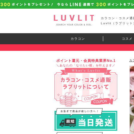
カラコン・コスメ通
Luvlit（ラブリット
カラコン
コスメ
ポイント還元・会員特典業界No.1
カ
＼あなたの「なりたい瞳」を叶えます／