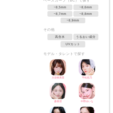
ベースカーブ（BC）で探す
~8,5mm
~8,6mm
~8,7mm
~8,8mm
~8,9mm
その他
高含水
うるおい成分
UVカット
モデル・タレントで探す