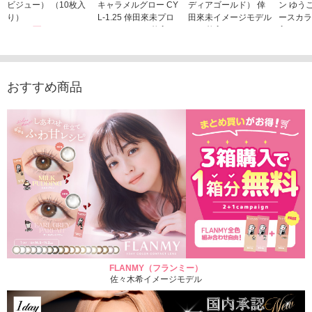
ビジュー） （10枚入
キャラメルグロー CY
ディアゴールド） 倖
ン ゆう
り）
L-1.25 倖田來未プロ
田來未イメージモデル
ースカラ
1,760円
デュース （10枚入
（10枚入り）
入り）
(税込)
り）
1,760円
1,705
(税込)
1,760円
(税込)
おすすめ商品
FLANMY（フランミー）
佐々木希イメージモデル