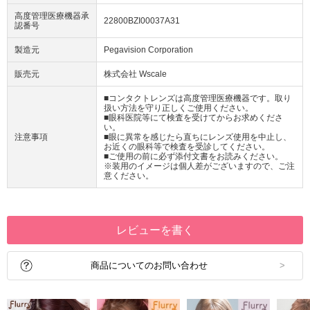
高度管理医療機器承
22800BZI00037A31
認番号
製造元
Pegavision Corporation
販売元
株式会社 Wscale
■コンタクトレンズは高度管理医療機器です。取り
扱い方法を守り正しくご使用ください。
■眼科医院等にて検査を受けてからお求めくださ
い。
注意事項
■眼に異常を感じたら直ちにレンズ使用を中止し、
お近くの眼科等で検査を受診してください。
■ご使用の前に必ず添付文書をお読みください。
※装用のイメージは個人差がございますので、ご注
意ください。
レビューを書く
商品についてのお問い合わせ