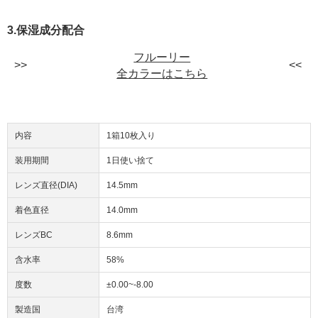
3.保湿成分配合
フルーリー
全カラーはこちら
内容
1箱10枚入り
装用期間
1日使い捨て
レンズ直径(DIA)
14.5mm
着色直径
14.0mm
レンズBC
8.6mm
含水率
58%
度数
±0.00~-8.00
製造国
台湾