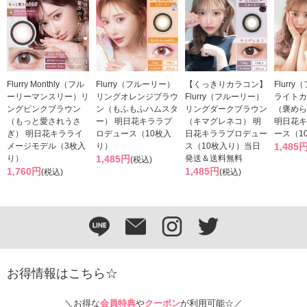
Flurry Monthly（フル
Flurry（フルーリー）
【くっきりカラコン】
Flurr
ーリーマンスリー）リ
リングオレンジブラウ
Flurry（フルーリー）
ライトカ
ングピンクブラウン
ン（もふもふハムスタ
リングダークブラウン
（褒めら
（もっと愛されうさ
ー） 明日花キララプ
（キマグレネコ） 明
明日花キ
ぎ） 明日花キラライ
ロデュース（10枚入
日花キララプロデュー
ース（1
メージモデル（3枚入
り）
ス（10枚入り）当日
1,485
り）
1,485円
発送＆送料無料
(税込)
1,760円
1,485円
(税込)
(税込)
お得情報はこちら☆
＼お得な
会員特典
や
クーポン
が利用可能☆／