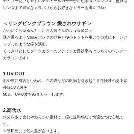
デイリー使いしやすいナチュラルカラーから色素薄い系レンズ、盛れる
レンズまで豊富なカラバリからお好きなカラーを選んでね♪
＜リングピンクブラウン-愛されウサギ-＞
かわいくちゅるんとしたお人形さんのような瞳に♡
透き通るような白みピンクの発色と極小ドットを用いて自然にトーンア
ップしたような瞳を演出♪
くっきりとしたダークカラーのフチでデカ目効果もばっちりのワンデー
カラコンです♪
1.UV CUT
肌や瞳に有害といわれ、白内障などの眼病を引き起こす危険性のある紫
外線UV-A波を
50％、UV-B波を95％カットします。
2.高含水
水分を多く含むやわらかい素材で、瞳に違和感なく快適なつけ心地で
す。
※装用感には個人差があります。