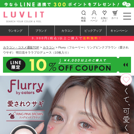
t
商品
マイ
お気に
カート
o
検索
ページ
入り
g
g
ランキング
ブランド
カラコン
ピックアップ
キャンペーン
l
e
3,300円(税込)以上ご購入で
送料無料！
n
a
カラコン・コスメ通販TOP
>
カラコン
> Flurry（フルーリー）リングピンクブラウン（愛され
v
ウサギ） 明日花キララプロデュース（10枚入り）
i
g
a
t
i
o
n