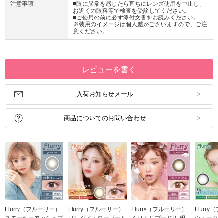
注意事項
■眼に異常を感じたら直ちにレンズ使用を中止し、
お近くの眼科等で検査を受診してください。
■ご使用の前に必ず添付文書をお読みください。
※装用のイメージは個人差がございますので、ご注
意ください。
レビューを書く
入荷お知らせメール
商品についてのお問い合わせ
Flurry（フルーリー）
Flurry（フルーリー）
Flurry（フルーリー）
Flurr
スモーキーアッシュブ
リングイエローゴール
くりくりプードル 明
ウォータ