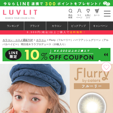
t
商品
マイ
お気に
カート
o
検索
ページ
入り
g
g
ランキング
ブランド
カラコン
ピックアップ
キャンペーン
l
e
3,300円(税込)以上ご購入で
送料無料！
n
a
カラコン・コスメ通販TOP
>
カラコン
> Flurry（フルーリー）ハーフアッシュグリーン（アル
v
パカベイビー） 明日花キララプロデュース（10枚入り）
i
g
a
t
i
o
n