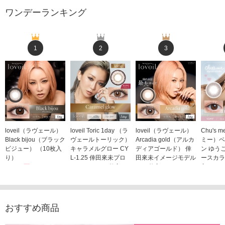
ワンデーランキング
1
2
3
loveil（ラヴェール）
loveil Toric 1day （ラ
loveil（ラヴェール）
Chu's
Black bijou（ブラック
ヴェールトーリック）
Arcadia gold（アルカ
ミー）ベ
ビジュー） （10枚入
キャラメルグロー CY
ディアゴールド） 倖
ン ゆう
り）
L-1.25 倖田來未プロ
田來未イメージモデル
ースカラ
1,760円
デュース （10枚入
（10枚入り）
入り）
(税込)
り）
1,760円
1,705
(税込)
1,760円
(税込)
おすすめ商品