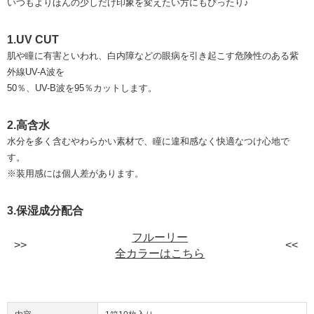
いつもよりほんの少しだけ印象を変えたい方にもぴったり♪
1.UV CUT
肌や瞳に有害といわれ、白内障などの眼病を引き起こす危険性のある紫
外線UV-A波を
50％、UV-B波を95％カットします。
2.高含水
水分を多く含むやわらかい素材で、瞳に違和感なく快適なつけ心地で
す。
※装用感には個人差があります。
3.保湿成分配合
フルーリー
全カラーはこちら