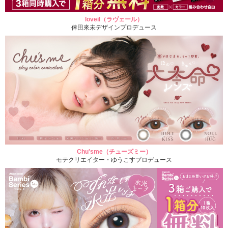
loveil（ラヴェール）
倖田來未デザインプロデュース
Chu'sme（チューズミー）
モテクリエイター・ゆうこすプロデュース