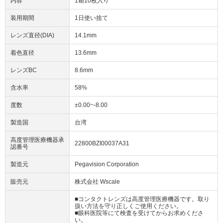
内容
1箱10枚入り
装用期間
1日使い捨て
レンズ直径(DIA)
14.1mm
着色直径
13.6mm
レンズBC
8.6mm
含水率
58%
度数
±0.00~-8.00
製造国
台湾
高度管理医療機器承
22800BZI00037A31
認番号
製造元
Pegavision Corporation
販売元
株式会社 Wscale
■コンタクトレンズは高度管理医療機器です。取り
扱い方法を守り正しくご使用ください。
■眼科医院等にて検査を受けてからお求めくださ
い。