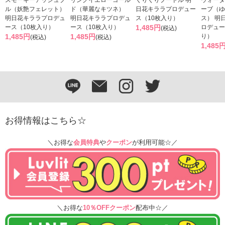
ル（妖艶フェレット）
ド（華麗なキツネ）
日花キララプロデュー
ーブ（ゆ
明日花キララプロデュ
明日花キララプロデュ
ス（10枚入り）
ス） 明
ース（10枚入り）
ース（10枚入り）
1,485円
ロデュー
(税込)
1,485円
1,485円
り）
(税込)
(税込)
1,485
お得情報はこちら☆
＼お得な
会員特典
や
クーポン
が利用可能☆／
＼お得な
10％OFFクーポン
配布中☆／