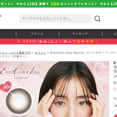
販
）
ブランド
ランキング
ピ
3,300円(税込)以上ご購入で
送料無料！
ラコン・コスメ通販TOP
>
カラコン
> EverColor 1day Natural（エバーカラー
カラコン（20枚入り）
E
当
[