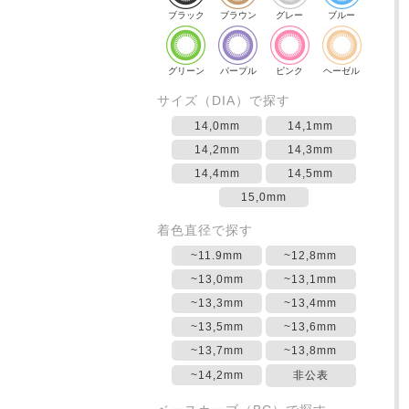
ブラック
ブラウン
グレー
ブルー
グリーン
パープル
ピンク
ヘーゼル
サイズ（DIA）で探す
14,0mm
14,1mm
14,2mm
14,3mm
14,4mm
14,5mm
15,0mm
着色直径で探す
~11.9mm
~12,8mm
~13,0mm
~13,1mm
~13,3mm
~13,4mm
~13,5mm
~13,6mm
~13,7mm
~13,8mm
~14,2mm
非公表