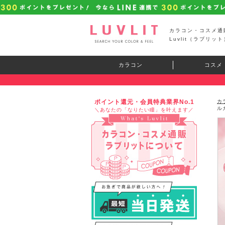
カラコン・コスメ通
Luvlit（ラブリット
カラコン
コスメ
ポイント還元・会員特典業界No.1
カ
ル
＼あなたの「なりたい瞳」を叶えます／