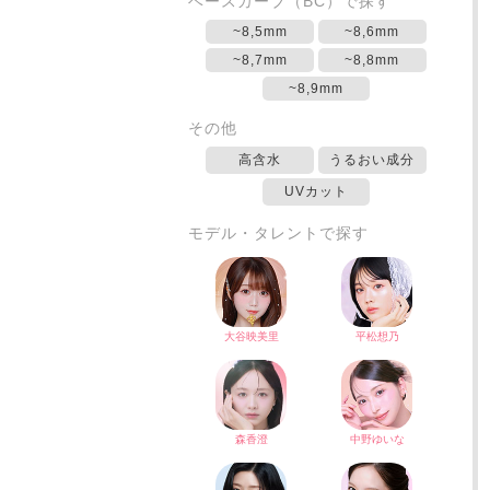
ベースカーブ（BC）で探す
~8,5mm
~8,6mm
~8,7mm
~8,8mm
~8,9mm
その他
高含水
うるおい成分
UVカット
モデル・タレントで探す