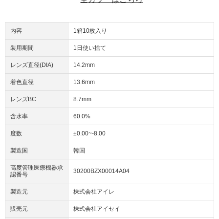
内容
1箱10枚入り
装用期間
1日使い捨て
レンズ直径(DIA)
14.2mm
着色直径
13.6mm
レンズBC
8.7mm
含水率
60.0%
度数
±0.00~-8.00
製造国
韓国
高度管理医療機器承
30200BZX00014A04
認番号
製造元
株式会社アイレ
販売元
株式会社アイセイ