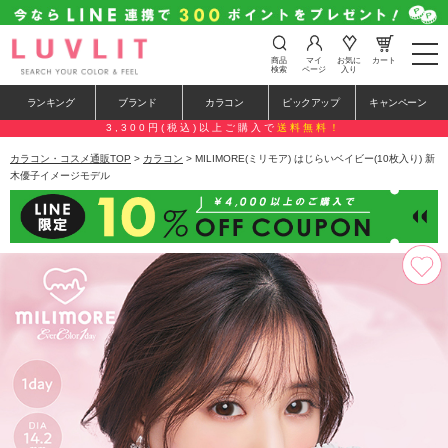
t
商品
マイ
お気に
カート
o
検索
ページ
入り
g
g
ランキング
ブランド
カラコン
ピックアップ
キャンペーン
l
e
3,300円(税込)以上ご購入で
送料無料！
n
a
カラコン・コスメ通販TOP
>
カラコン
> MILIMORE(ミリモア) はじらいベイビー(10枚入り) 新
v
木優子イメージモデル
i
g
a
t
i
o
n