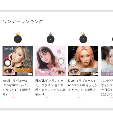
ワンデーランキング
1
2
3
loveil（ラヴェール）
FLANMY フランミー
loveil（ラヴェール） I
バンビヴ
Honey trick（ハニー
ミルクプリン 佐々木
nnocent ash イノセン
ヴィンテ
トリック） （10枚入
希イメージモデル (10
トアッシュ（10枚入
ー (10
り）
枚入り)
り）
ばさカラ
1,760円
1,815円
1,760円
1,848
(税込)
(税込)
(税込)