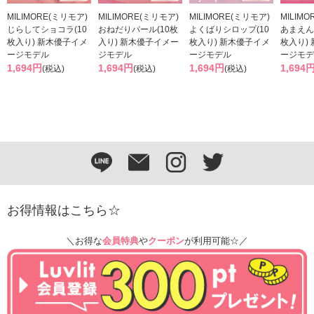
MILIMORE(ミリモア)
MILIMORE(ミリモア)
MILIMORE(ミリモア)
MILIM
じらしてショコラ(10
おねだりパール(10枚
よくばりシロップ(10
あまえん
枚入り) 新木優子イメ
入り) 新木優子イメー
枚入り) 新木優子イメ
枚入り)
ージモデル
ジモデル
ージモデル
ージモデ
1,694円
1,694円
1,694円
1,694
(税込)
(税込)
(税込)
お得情報はこちら☆
＼お得な
会員特典
や
クーポン
が利用可能☆／