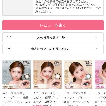
お近くの眼科等で検査を受診してください。
■ご使用の前に必ず添付文書をお読みください。
※装用のイメージは個人差がございますので、ご注
意ください。
レビューを書く
入荷お知らせメール
商品についてのお問い合わせ
カラーズマンスリー
カラーズマンスリー
カラーズマンスリー
カラーズ
ハニーグロス 一条響
ヒビキ 一条響プロデ
ミスティーグレー 一
ココアヴ
イメージモデル （2枚
ュース （2枚入り）
条響イメージモデル
響イメー