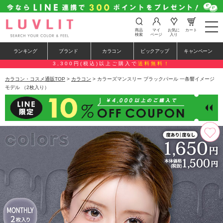
t
商品
マイ
お気に
カート
o
検索
ページ
入り
g
g
ランキング
ブランド
カラコン
ピックアップ
キャンペーン
l
e
3,300円(税込)以上ご購入で
送料無料！
n
a
カラコン・コスメ通販TOP
>
カラコン
> カラーズマンスリー ブラックパール 一条響イメージ
v
モデル （2枚入り）
i
g
a
t
i
o
n