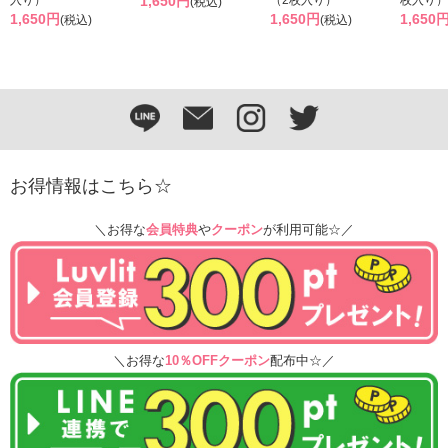
入り）
1,650円
（2枚入り）
枚入り）
(税込)
1,650円
1,650円
1,650
(税込)
(税込)
お得情報はこちら☆
＼お得な
会員特典
や
クーポン
が利用可能☆／
＼お得な
10％OFFクーポン
配布中☆／