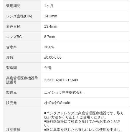
装用期間
1ヶ月
レンズ直径(DIA)
14.2mm
着色直径
13.4mm
レンズBC
8.7mm
含水率
38.0%
度数
±0.00-6.00
製造国
台湾
高度管理医療機器承
22900BZX00215A03
認番号
製造元
エイショウ光学株式会社
販売元
株式会社Wscale
■コンタクトレンズは高度管理医療機器です。取り
扱い方法を守り正しくご使用ください。
■眼科医院等にて検査を受けてからお求めくださ
い。
注意事項
■眼に異常を感じたら直ちにレンズ使用を中止し、