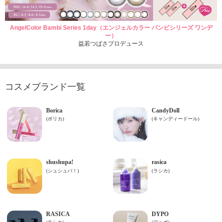
AngelColor Bambi Series 1day（エンジェルカラー バンビシリーズ ワンデ
ー）
益若つばさプロデュース
コスメブランド一覧