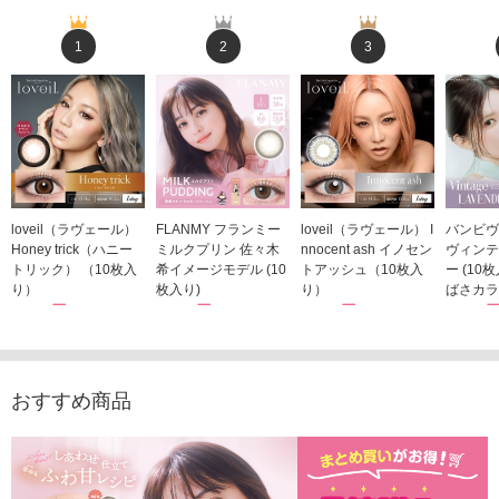
1
2
3
loveil（ラヴェール）
FLANMY フランミー
loveil（ラヴェール） I
バンビヴ
Honey trick（ハニー
ミルクプリン 佐々木
nnocent ash イノセン
ヴィンテ
トリック） （10枚入
希イメージモデル (10
トアッシュ（10枚入
ー (10
り）
枚入り)
り）
ばさカラ
1,760円
1,815円
1,760円
1,848
(税込)
(税込)
(税込)
おすすめ商品