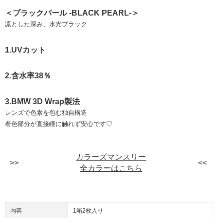
＜ブラックパール -BLACK PEARL-＞
凛とした深み、⽔光ブラック
1.UVカット
2.含水率38％
3.BMW 3D Wrap製法
レンズで色素を包む独自構造
着色部分が直接瞳に触れず安心です♡
カラーズマンスリー
全カラーはこちら
内容
1箱2枚入り