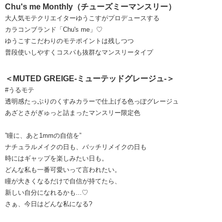
Chu's me Monthly（チューズミーマンスリー）
大人気モテクリエイターゆうこすがプロデュースする
カラコンブランド「Chu's me」♡
ゆうこすこだわりのモテポイントは残しつつ
普段使いしやすくコスパも抜群なマンスリータイプ
＜MUTED GREIGE-ミューテッドグレージュ-＞
#うるモテ
透明感たっぷりのくすみカラーで仕上げる色っぽグレージュ
あざとさがぎゅっと詰まったマンスリー限定色
”瞳に、あと1mmの自信を”
ナチュラルメイクの日も、バッチリメイクの日も
時にはギャップを楽しみたい日も。
どんな私も一番可愛いって言われたい。
瞳が大きくなるだけで自信が持てたら、
新しい自分になれるかも...♡
さぁ、今日はどんな私になる?