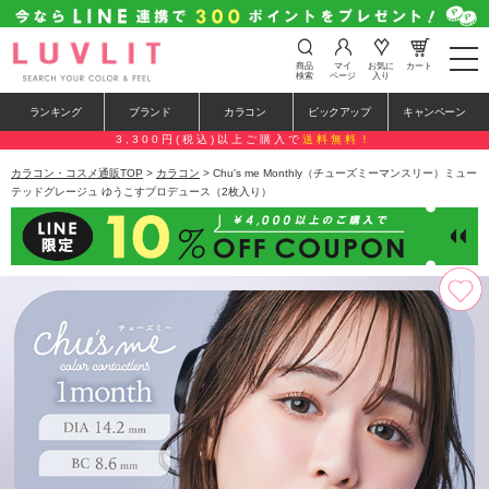
t
商品
マイ
お気に
カート
o
検索
ページ
入り
g
g
ランキング
ブランド
カラコン
ピックアップ
キャンペーン
l
e
3,300円(税込)以上ご購入で
送料無料！
n
a
カラコン・コスメ通販TOP
>
カラコン
> Chu's me Monthly（チューズミーマンスリー）ミュー
v
テッドグレージュ ゆうこすプロデュース（2枚入り）
i
g
a
t
i
o
n