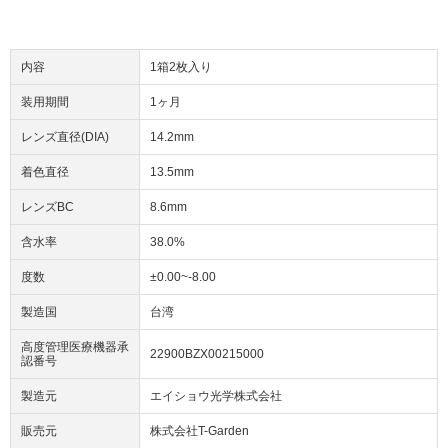
内容
1箱2枚入り
装用期間
1ヶ月
レンズ直径(DIA)
14.2mm
着色直径
13.5mm
レンズBC
8.6mm
含水率
38.0%
度数
±0.00~-8.00
製造国
台湾
高度管理医療機器承
22900BZX00215000
認番号
製造元
エイショウ光学株式会社
販売元
株式会社T-Garden