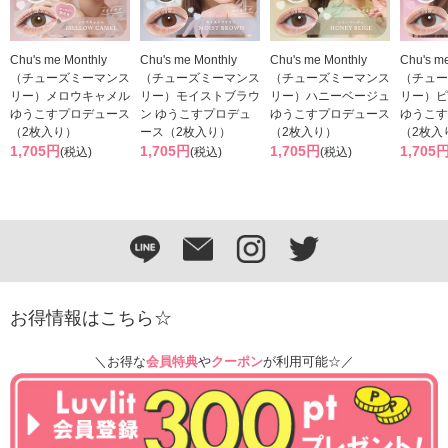
Chu's me Monthly
Chu's me Monthly
Chu's me Monthly
Chu's m
（チューズミーマンス
（チューズミーマンス
（チューズミーマンス
（チュー
リー）メロウキャメル
リー）モイストブラウ
リー）ハニーベージュ
リー）ピ
ゆうこすプロデュース
ン ゆうこすプロデュ
ゆうこすプロデュース
ゆうこす
（2枚入り）
ース（2枚入り）
（2枚入り）
（2枚入
1,705円
1,705円
1,705円
1,705
(税込)
(税込)
(税込)
お得情報はこちら☆
＼お得な
会員特典
や
クーポン
が利用可能☆／