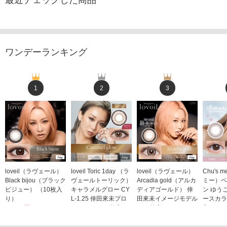
ワンデーランキング
1
2
3
loveil（ラヴェール）
loveil Toric 1day （ラ
loveil（ラヴェール）
Chu's
Black bijou（ブラック
ヴェールトーリック）
Arcadia gold（アルカ
ミー）ベ
ビジュー） （10枚入
キャラメルグロー CY
ディアゴールド） 倖
ン ゆう
り）
L-1.25 倖田來未プロ
田來未イメージモデル
ースカラ
1,760円
デュース （10枚入
（10枚入り）
入り）
(税込)
り）
1,760円
1,705
(税込)
1,760円
(税込)