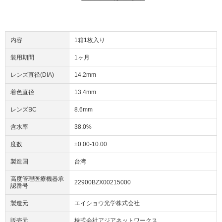
内容
1箱1枚入り
装用期間
1ヶ月
レンズ直径(DIA)
14.2mm
着色直径
13.4mm
レンズBC
8.6mm
含水率
38.0%
度数
±0.00-10.00
製造国
台湾
高度管理医療機器承
22900BZX00215000
認番号
製造元
エイショウ光学株式会社
販売元
株式会社アジアネットワークス