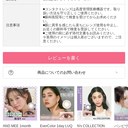
■コンタクトレンズは高度管理医療機器です。取り
扱い方法を守り正しくご使用ください。
■眼科医院等にて検査を受けてからお求めくださ
い。
注意事項
■眼に異常を感じたら直ちにレンズ使用を中止し、
お近くの眼科等で検査を受診してください。
■ご使用の前に必ず添付文書をお読みください。
※装用のイメージは個人差がございますので、ご注
意ください。
レビューを書く
商品についてのお問い合わせ
AND MEE 1month
EverColor 1day LUQ
N's COLLECTION
バンビヴ