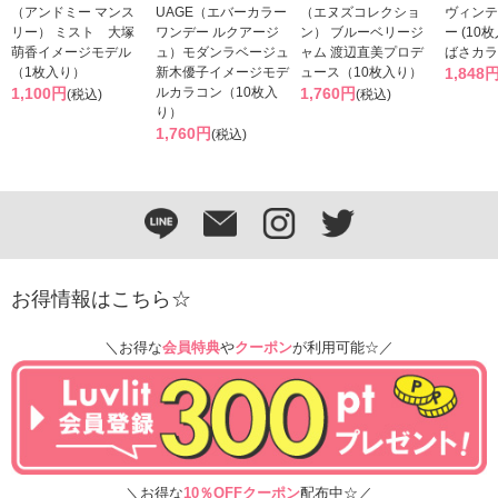
（アンドミー マンス
UAGE（エバーカラー
（エヌズコレクショ
ヴィンテ
リー） ミスト 大塚
ワンデー ルクアージ
ン） ブルーベリージ
ー (10
萌香イメージモデル
ュ）モダンラベージュ
ャム 渡辺直美プロデ
ばさカラ
（1枚入り）
新木優子イメージモデ
ュース（10枚入り）
1,848
1,100円
ルカラコン（10枚入
1,760円
(税込)
(税込)
り）
1,760円
(税込)
お得情報はこちら☆
＼お得な
会員特典
や
クーポン
が利用可能☆／
＼お得な
10％OFFクーポン
配布中☆／