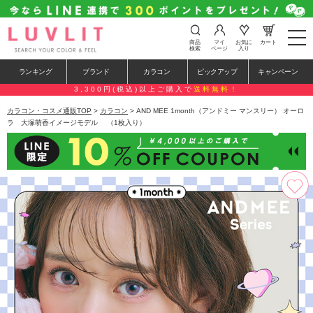
t
商品
マイ
お気に
カート
o
検索
ページ
入り
g
g
ランキング
ブランド
カラコン
ピックアップ
キャンペーン
l
e
3,300円(税込)以上ご購入で
送料無料！
n
a
カラコン・コスメ通販TOP
>
カラコン
> AND MEE 1month（アンドミー マンスリー） オーロ
v
ラ 大塚萌香イメージモデル （1枚入り）
i
g
a
t
i
o
n