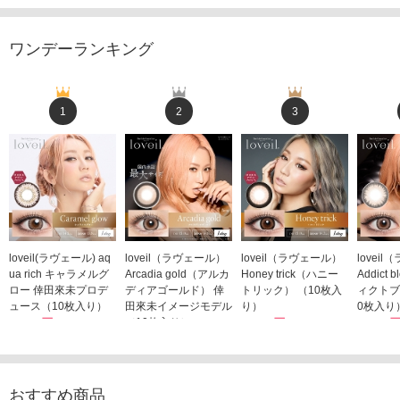
ワンデーランキング
1
2
3
loveil(ラヴェール) aq
loveil（ラヴェール）
loveil（ラヴェール）
lovei
ua rich キャラメルグ
Arcadia gold（アルカ
Honey trick（ハニー
Addict
ロー 倖田來未プロデ
ディアゴールド） 倖
トリック） （10枚入
ィクトブ
ュース（10枚入り）
田來未イメージモデル
り）
0枚入り
1,760円
（10枚入り）
1,760円
1,760
(税込)
(税込)
1,760円
(税込)
おすすめ商品