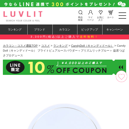
t
商品
マイ
お気に
カート
o
検索
ページ
入り
g
g
ランキング
ブランド
カラコン
ピックアップ
キャンペーン
l
e
3,300円(税込)以上ご購入で
送料無料！
n
a
カラコン・コスメ通販TOP
>
コスメ
>
ランキング
>
CandyDoll（キャンディドール）
> Candy
v
Doll（キャンディドール） ブライトピュアルースパウダー＜プリズムリッチブルー＞ 益若つば
i
さプロデュース
g
a
t
i
o
n