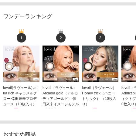
ワンデーランキング
1
2
3
loveil(ラヴェール) aq
loveil（ラヴェール）
loveil（ラヴェール）
lovei
ua rich キャラメルグ
Arcadia gold（アルカ
Honey trick（ハニー
Addict
ロー 倖田來未プロデ
ディアゴールド） 倖
トリック） （10枚入
ィクトブ
ュース（10枚入り）
田來未イメージモデル
り）
0枚入り
1,760円
（10枚入り）
1,760円
1,760
(税込)
(税込)
1,760円
(税込)
おすすめ商品