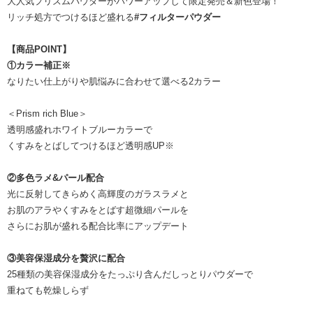
大人気プリズムパウダーがパワーアップして限定発売＆新色登場！
リッチ処方でつけるほど盛れる
#フィルターパウダー
【商品POINT】
①カラー補正※
なりたい仕上がりや肌悩みに合わせて選べる2カラー
＜Prism rich Blue＞
透明感盛れホワイトブルーカラーで
くすみをとばしてつけるほど透明感UP※
②多色ラメ&パール配合
光に反射してきらめく高輝度のガラスラメと
お肌のアラやくすみをとばす超微細パールを
さらにお肌が盛れる配合比率にアップデート
③美容保湿成分を贅沢に配合
25種類の美容保湿成分をたっぷり含んだしっとりパウダーで
重ねても乾燥しらず