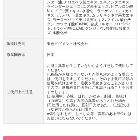
ンダー油､アロエベラ葉エキス､ユキノシタエキス､
ラベンダー花エキス､ユズ果実エキス､ヒアルロン酸
Na､ブドウ葉エキス､水溶性コラーゲン､コメヌカエ
キス､ビルベリー葉エキス､ムラサキシキブ果実エキ
ス､ヨーロッパキイチゴ果実エキス､マイカ､酸化チ
タン､ホウケイ酸(Ca/Na)､合成フルオロフロゴパイ
ト､ホウケイ酸(Ca/Al)､グンジョウ､酸化鉄､酸化ス
ズ､水酸化Al
製造販売元
東色ピグメント株式会社
原産国表示
日本
お肌に異常が生じていないかよく注意して使用して
ください。
化粧品がお肌に合わないとき即ち次のような場合に
は、使用を中止してください。そのまま化粧品類の
使用を続けますと、症状を悪化させることがありま
すので、皮膚科専門医等にご相談されることをおす
ご使用上の注意
すめします。
(1)使用中、赤味、はれ、かゆみ、刺激、色抜け
（白斑等）や黒ずみ等の異常があらわれた場合
(2)使用したお肌に、直射日光があたって上記のよ
うな異常があらわれた場合。
●傷やはれもの、しっしん等、異常のある部位には
お使いにならないでください。