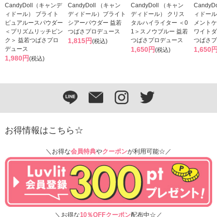
CandyDoll（キャンデ
CandyDoll （キャン
CandyDoll （キャン
Candy
ィドール） ブライト
ディドール）ブライト
ディドール） クリス
ィドール
ピュアルースパウダー
シアーパウダー 益若
タルハイライター ＜0
メントケ
＜プリズムリッチピン
つばさプロデュース
1＞スノウブルー 益若
ワイトダ
ク＞ 益若つばさプロ
1,815円
つばさプロデュース
つばさプ
(税込)
デュース
1,650円
1,650
(税込)
1,980円
(税込)
お得情報はこちら☆
＼お得な
会員特典
や
クーポン
が利用可能☆／
＼お得な
10％OFFクーポン
配布中☆／