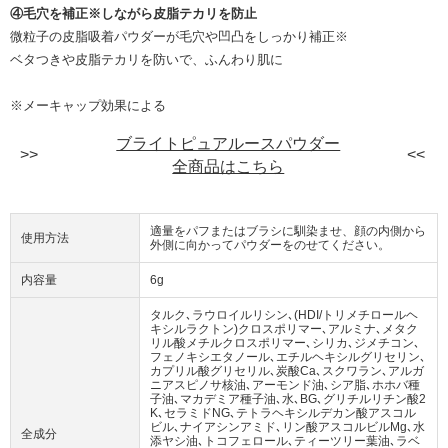
④毛穴を補正※しながら皮脂テカリを防止
微粒子の皮脂吸着パウダーが毛穴や凹凸をしっかり補正※
ベタつきや皮脂テカリを防いで、ふんわり肌に
※メーキャップ効果による
ブライトピュアルースパウダー
全商品はこちら
適量をパフまたはブラシに馴染ませ、顔の内側から
使用方法
外側に向かってパウダーをのせてください。
内容量
6g
タルク､ラウロイルリシン､(HDI/トリメチロールヘ
キシルラクトン)クロスポリマー､アルミナ､メタク
リル酸メチルクロスポリマー､シリカ､ジメチコン､
フェノキシエタノール､エチルヘキシルグリセリン､
カプリル酸グリセリル､炭酸Ca､スクワラン､アルガ
ニアスピノサ核油､アーモンド油､シア脂､ホホバ種
子油､マカデミア種子油､水､BG､グリチルリチン酸2
K､セラミドNG､テトラヘキシルデカン酸アスコル
ビル､ナイアシンアミド､リン酸アスコルビルMg､水
全成分
添ヤシ油､トコフェロール､ティーツリー葉油､ラベ