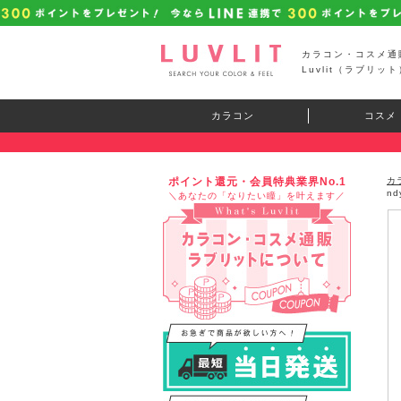
カラコン・コスメ通
Luvlit（ラブリット
カラコン
コスメ
ポイント還元・会員特典業界No.1
カ
n
＼あなたの「なりたい瞳」を叶えます／