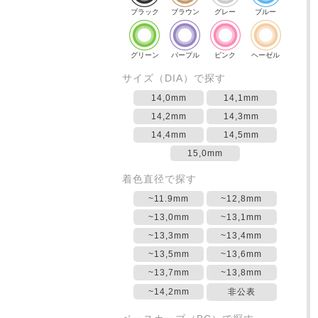
ブラック
ブラウン
グレー
ブルー
グリーン
パープル
ピンク
ヘーゼル
サイズ（DIA）で探す
14,0mm
14,1mm
14,2mm
14,3mm
14,4mm
14,5mm
15,0mm
着色直径で探す
~11.9mm
~12,8mm
~13,0mm
~13,1mm
~13,3mm
~13,4mm
~13,5mm
~13,6mm
~13,7mm
~13,8mm
~14,2mm
非公表