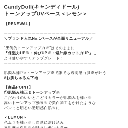
CandyDoll(キャンディドール)
トーンアップUVベース＜レモン＞
【RENEWAL】
ーーーーーーーーーーーーーーーーーーーーーーー
＼ブランド人気No.1ベースが全面リニューアル／
“圧倒的トーンアップ力※”はそのままに
『保湿力UP※・伸びUP※・紫外線カット力UP』
し
より使いやすくアップグレード！
ーーーーーーーーーーーーーーーーーーーーーーー
肌悩み補正×トーンアップ※で誰でも透明感白肌※が叶う
#お肌ちゅるん下地
【商品POINT】
①肌悩み補正＆トーンアップ※
こだわりのいいとこどりカラーが肌悩みを補正※
高いトーンアップ効果※で美白加工をかけたような
パンっと明るい透明感白肌※に
＜LEMON＞
色ムラを補正※し自然に溶け込み
素肌盛れ白肌※が叶うレモンカラー