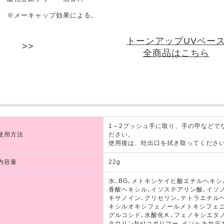
※メーキャップ効果による。
トーンアップUVベー
全商品はこちら
1～2プッシュ手に取り、手の甲などで
使用方法
ださい。
使用後は、吐出口を拭き取ってくださ
内容量
22g
水､BG､メトキシケイヒ酸エチルヘキ
香酸ヘキシル､イソステアリン酸､イソ
キサノイン､グリセリン､テトラエチル
キシルオキシフェノールメトキシフェニ
グルコシド､水酸化Ｋ､フェノキシエタノ
タウリンNa)コポリマー､イソヘキサデ