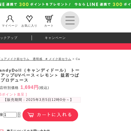
マイページ
お気に入り
カート
ックアップ
キャンペーン
イトピュアメイク前セラム 透明感 # メイク前セラム
> Ca
andyDoll（キャンディドール） トー
ンアップUVベース＜レモン＞ 益若つば
さプロデュース
1,694円
店特別価格
(税込)
46ポイント進呈 ]
【販売期間：
2025年3月5日12時0分
～】
量