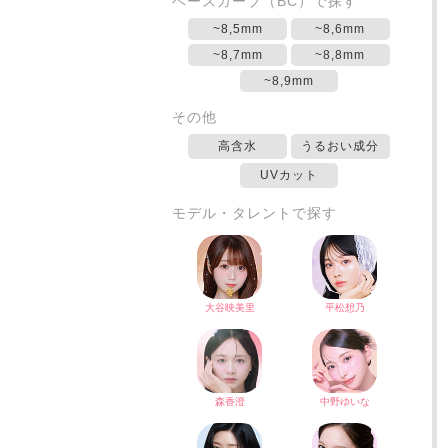
ベースカーブ（BC）で探す
~8,5mm
~8,6mm
~8,7mm
~8,8mm
~8,9mm
その他
高含水
うるおい成分
UVカット
モデル・タレントで探す