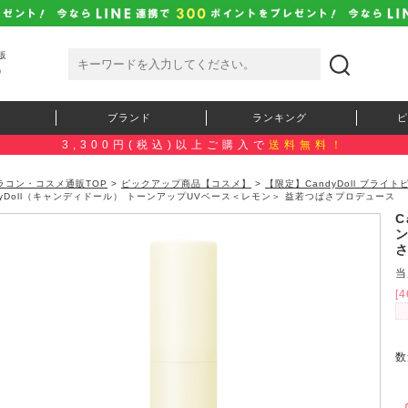
販
）
ブランド
ランキング
ピ
3,300円(税込)以上ご購入で
送料無料！
ラコン・コスメ通販TOP
>
ピックアップ商品【コスメ】
>
【限定】CandyDoll ブラ
dyDoll（キャンディドール） トーンアップUVベース＜レモン＞ 益若つばさプロデュース
C
当
[
数