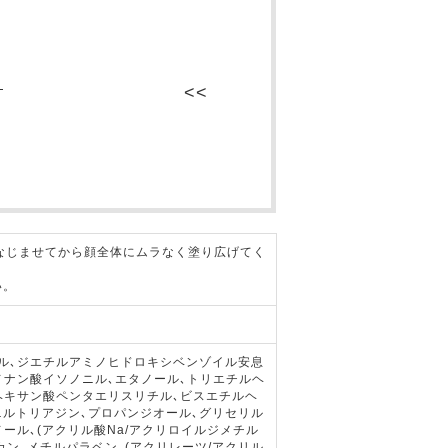
ス
なじませてから顔全体にムラなく塗り広げてく
い。
シル､ジエチルアミノヒドロキシベンゾイル安息
ノナン酸イソノニル､エタノール､トリエチルヘ
ヘキサン酸ペンタエリスリチル､ビスエチルヘ
ルトリアジン､プロパンジオール､グリセリル
ール､(アクリル酸Na/アクリロイルジメチル
カン､メチルパラベン､(アクリレーツ/アクリル