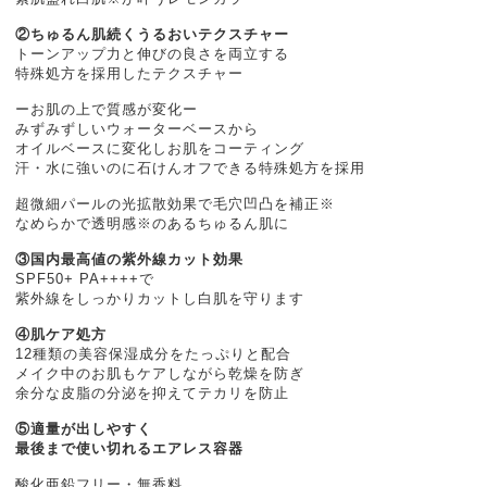
②ちゅるん肌続くうるおいテクスチャー
トーンアップ力と伸びの良さを両立する
特殊処方を採用したテクスチャー
ーお肌の上で質感が変化ー
みずみずしいウォーターベースから
オイルベースに変化しお肌をコーティング
汗・水に強いのに石けんオフできる特殊処方を採用
超微細パールの光拡散効果で毛穴凹凸を補正※
なめらかで透明感※のあるちゅるん肌に
③国内最高値の紫外線カット効果
SPF50+ PA++++で
紫外線をしっかりカットし白肌を守ります
④肌ケア処方
12種類の美容保湿成分をたっぷりと配合
メイク中のお肌もケアしながら乾燥を防ぎ
余分な皮脂の分泌を抑えてテカリを防止
⑤適量が出しやすく
最後まで使い切れるエアレス容器
酸化亜鉛フリー・無香料