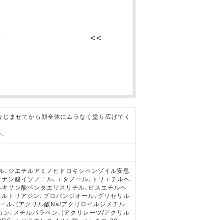
ス
なじませてから顔全体にムラなく塗り広げてく
い。
シル､ジエチルアミノヒドロキシベンゾイル安息
ノナン酸イソノニル､エタノール､トリエチルヘ
ヘキサン酸ペンタエリスリチル､ビスエチルヘ
ルトリアジン､プロパンジオール､グリセリル
ール､(アクリル酸Na/アクリロイルジメチル
カン､メチルパラベン､(アクリレーツ/アクリル