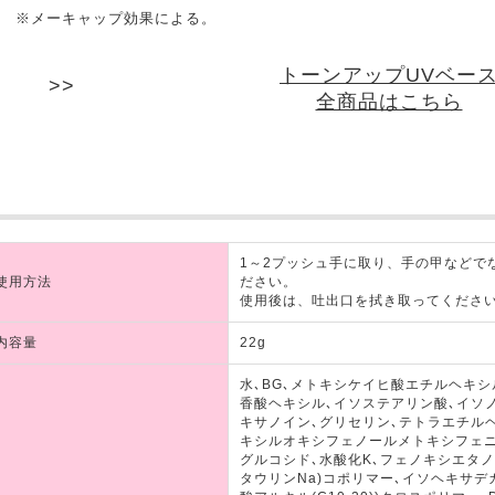
※メーキャップ効果による。
トーンアップUVベー
全商品はこちら
1～2プッシュ手に取り、手の甲などで
使用方法
ださい。
使用後は、吐出口を拭き取ってくださ
内容量
22g
水､BG､メトキシケイヒ酸エチルヘキ
香酸ヘキシル､イソステアリン酸､イソ
キサノイン､グリセリン､テトラエチル
キシルオキシフェノールメトキシフェニ
グルコシド､水酸化K､フェノキシエタノ
タウリンNa)コポリマー､イソヘキサデ