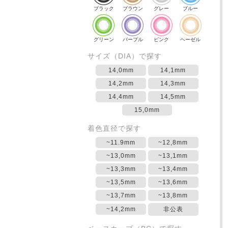
ブラック
ブラウン
グレー
ブルー
グリーン
パープル
ピンク
ヘーゼル
サイズ（DIA）で探す
14,0mm
14,1mm
14,2mm
14,3mm
14,4mm
14,5mm
15,0mm
着色直径で探す
~11.9mm
~12,8mm
~13,0mm
~13,1mm
~13,3mm
~13,4mm
~13,5mm
~13,6mm
~13,7mm
~13,8mm
~14,2mm
非公表