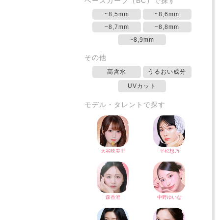
ベースカーブ（BC）で探す
~8,5mm
~8,6mm
~8,7mm
~8,8mm
~8,9mm
その他
高含水
うるおい成分
UVカット
モデル・タレントで探す