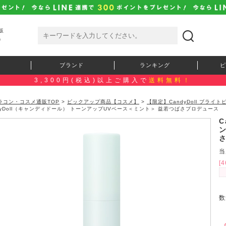
販
）
ブランド
ランキング
ピ
3,300円(税込)以上ご購入で
送料無料！
ラコン・コスメ通販TOP
>
ピックアップ商品【コスメ】
>
【限定】CandyDoll ブラ
dyDoll（キャンディドール） トーンアップUVベース＜ミント＞ 益若つばさプロデュース
C
当
[
数