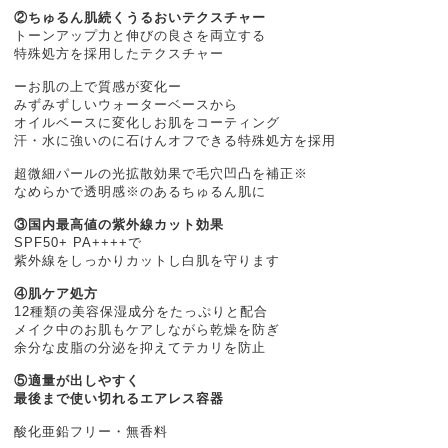
②ちゅるん肌続くうるおいテクスチャー
トーンアップ力と伸びの良さを両立する
特殊処方を採用したテクスチャー
ーお肌の上で質感が変化ー
みずみずしいウォーターベースから
オイルベースに変化しお肌をコーティング
汗・水に強いのに石けんオフできる特殊処方を採用
超微細パールの光拡散効果で毛穴凹凸を補正※
なめらかで透明感※のあるちゅるん肌に
③国内最高値の紫外線カット効果
SPF50+ PA++++で
紫外線をしっかりカットし白肌を守ります
④肌ケア処方
12種類の美容保湿成分をたっぷりと配合
メイク中のお肌もケアしながら乾燥を防ぎ
余分な皮脂の分泌を抑えてテカリを防止
⑤適量が出しやすく
最後まで使い切れるエアレス容器
酸化亜鉛フリー・無香料