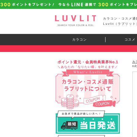
カラコン・コスメ通
Luvlit（ラブリット
カラコン
コスメ
ポイント還元・会員特典業界No.1
カ
n
＼あなたの「なりたい瞳」を叶えます／