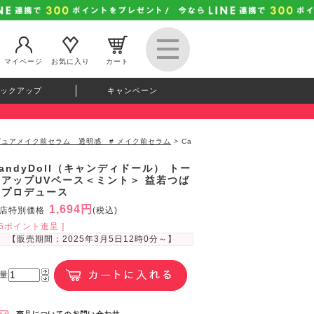
マイページ
お気に入り
カート
ックアップ
キャンペーン
イトピュアメイク前セラム 透明感 # メイク前セラム
> Ca
andyDoll（キャンディドール） トー
ンアップUVベース＜ミント＞ 益若つば
さプロデュース
1,694円
店特別価格
(税込)
46ポイント進呈 ]
【販売期間：
2025年3月5日12時0分
～】
量