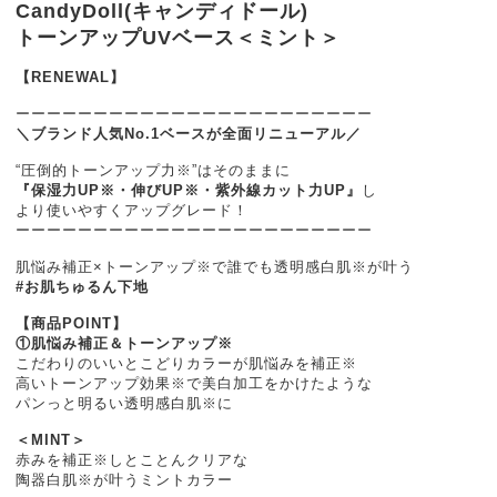
CandyDoll(キャンディドール)
トーンアップUVベース＜ミント＞
【RENEWAL】
ーーーーーーーーーーーーーーーーーーーーーーー
＼ブランド人気No.1ベースが全面リニューアル／
“圧倒的トーンアップ力※”はそのままに
『保湿力UP※・伸びUP※・紫外線カット力UP』
し
より使いやすくアップグレード！
ーーーーーーーーーーーーーーーーーーーーーーー
肌悩み補正×トーンアップ※で誰でも透明感白肌※が叶う
#お肌ちゅるん下地
【商品POINT】
①肌悩み補正＆トーンアップ※
こだわりのいいとこどりカラーが肌悩みを補正※
高いトーンアップ効果※で美白加工をかけたような
パンっと明るい透明感白肌※に
＜MINT＞
赤みを補正※しとことんクリアな
陶器白肌※が叶うミントカラー