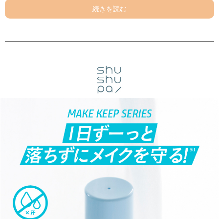
＼朝のメイクを瞬間ロック！／
#メイクをウォータープルーフ化※1
≪商品POINT≫
①メイクをウォータープルーフ化※1
朝のメイクしたてが続くW処方で、シュッ！とひと吹きでメイクをウォータ
ープルーフ化※1し崩れを防ぐ。
②メイク崩れを防ぐW処方
【MAKE KEEP】
メイクコート成分が肌表面をコーティング。
崩れを防ぎメイクしたてをキープ。
×
【MOIST】
たっぷりの美容保湿成分で肌を保湿し、乾燥による皮脂テカリを防止。
③8種の美容保湿成分配合
ナイアシンアミド（整肌成分） / セラミド※4 / コラーゲン※5 / プラセンタ
※6 / ツボクサエキス※7 / ワイルドタイムエキス / ヒメフウロエキス / ヒア