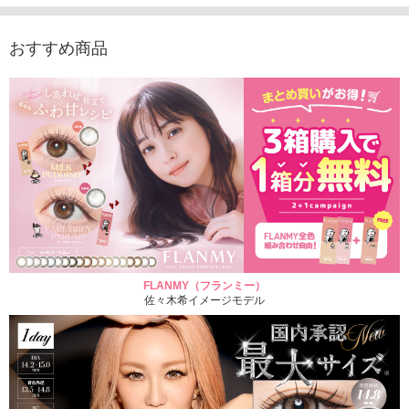
り）
1,760円
1,705
(税込)
1,760円
(税込)
おすすめ商品
FLANMY（フランミー）
佐々木希イメージモデル