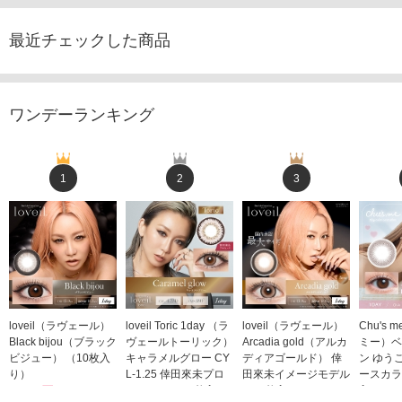
最近チェックした商品
ワンデーランキング
1
2
3
loveil（ラヴェール）
loveil Toric 1day （ラ
loveil（ラヴェール）
Chu's
Black bijou（ブラック
ヴェールトーリック）
Arcadia gold（アルカ
ミー）ベ
ビジュー） （10枚入
キャラメルグロー CY
ディアゴールド） 倖
ン ゆう
り）
L-1.25 倖田來未プロ
田來未イメージモデル
ースカラ
1,760円
デュース （10枚入
（10枚入り）
入り）
(税込)