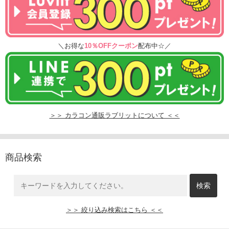
＼お得な
10％OFFクーポン
配布中☆／
＞＞ カラコン通販ラブリットについて ＜＜
商品検索
＞＞ 絞り込み検索はこちら ＜＜