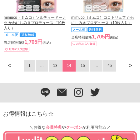
mimuco（ミムコ）ソルティードーナ
mimuco（ミムコ）ココトリュフ かわ
ツ かわにしみきプロデュース（10枚
にしみきプロデュース（10枚入り）
入り）
1,705円
当店特別価格
(税込)
1,705円
当店特別価格
(税込)
<
>
1
…
13
14
15
…
45
お得情報はこちら☆
＼お得な
会員特典
や
クーポン
が利用可能☆／