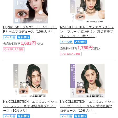
Quprie（キュプリエ）リュヌベージュ
N's COLLECTION（エヌズコレクショ
Rちゃんプロデュース（10枚入り）
ン） フルーツポンチ ネオ 渡辺直美プ
ロデュース（10枚入り）
1,683円
当店特別価格
(税込)
1,760円
当店特別価格
(税込)
N's COLLECTION（エヌズコレクショ
N's COLLECTION（エヌズコレクショ
ン） ラッシー ネオ 渡辺直美プロデュ
ン） ブルーベリージャム 渡辺直美プ
ース（10枚入り）
ロデュース（10枚入り）