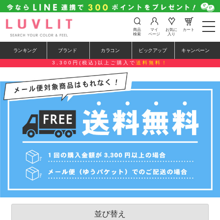
t
商品
マイ
お気に
カート
o
検索
ページ
入り
g
g
ランキング
ブランド
カラコン
ピックアップ
キャンペーン
l
e
3,300円(税込)以上ご購入で
送料無料！
n
a
v
i
g
a
t
i
o
n
並び替え