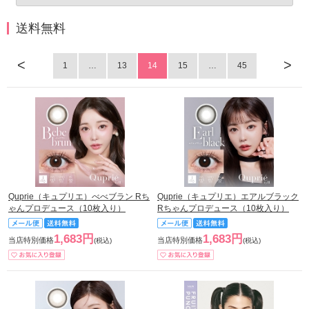
送料無料
<
>
1
…
13
14
15
…
45
Quprie（キュプリエ）べべブラン Rち
Quprie（キュプリエ）エアルブラック
ゃんプロデュース（10枚入り）
Rちゃんプロデュース（10枚入り）
1,683円
1,683円
当店特別価格
当店特別価格
(税込)
(税込)