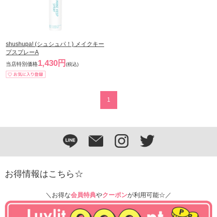
shushupa! (シュシュパ！) メイクキー
プスプレーA
1,430円
当店特別価格
(税込)
1
お得情報はこちら☆
＼お得な
会員特典
や
クーポン
が利用可能☆／