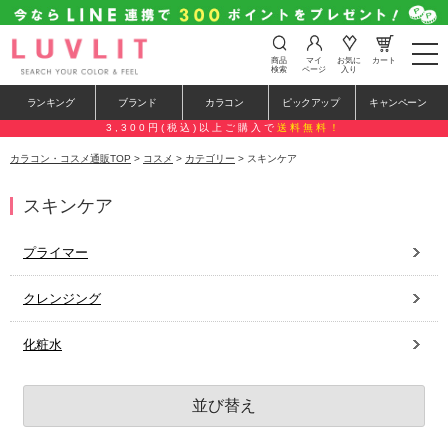
t
商品
マイ
お気に
カート
o
検索
ページ
入り
g
g
ランキング
ブランド
カラコン
ピックアップ
キャンペーン
l
e
3,300円(税込)以上ご購入で
送料無料！
n
a
カラコン・コスメ通販TOP
>
コスメ
>
カテゴリー
> スキンケア
v
i
g
スキンケア
a
t
i
プライマー
o
n
クレンジング
化粧水
並び替え