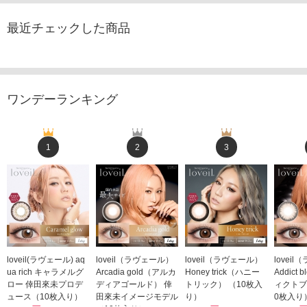
最近チェックした商品
ワンデーランキング
1
2
3
loveil(ラヴェール) aq
loveil（ラヴェール）
loveil（ラヴェール）
lovei
ua rich キャラメルグ
Arcadia gold（アルカ
Honey trick（ハニー
Addict
ロー 倖田來未プロデ
ディアゴールド） 倖
トリック） （10枚入
ィクトブ
ュース（10枚入り）
田來未イメージモデル
り）
0枚入り