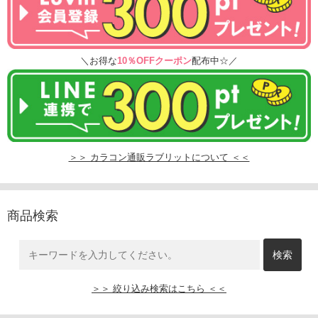
＼お得な
10％OFFクーポン
配布中☆／
＞＞ カラコン通販ラブリットについて ＜＜
商品検索
＞＞ 絞り込み検索はこちら ＜＜