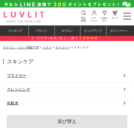
t
商品
マイ
お気に
カート
o
検索
ページ
入り
g
g
ランキング
ブランド
カラコン
ピックアップ
キャンペーン
l
e
3,300円(税込)以上ご購入で
送料無料！
n
a
カラコン・コスメ通販TOP
>
コスメ
>
カテゴリー
> スキンケア
v
i
g
スキンケア
a
t
i
プライマー
o
n
クレンジング
化粧水
並び替え