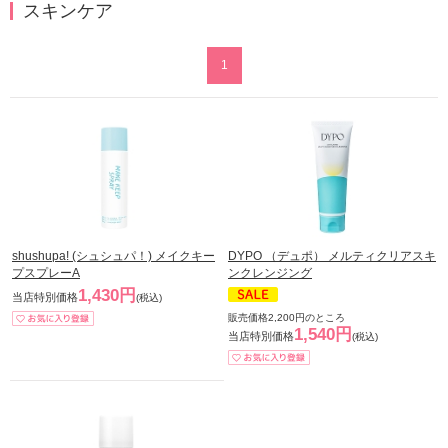
スキンケア
1
shushupa! (シュシュパ！) メイクキー
DYPO （デュポ） メルティクリアスキ
プスプレーA
ンクレンジング
1,430円
当店特別価格
(税込)
販売価格2,200円のところ
1,540円
当店特別価格
(税込)