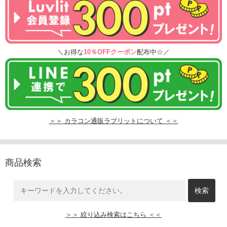
＼お得な
10％OFFクーポン
配布中☆／
＞＞ カラコン通販ラブリットについて ＜＜
商品検索
＞＞ 絞り込み検索はこちら ＜＜