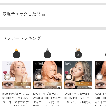
最近チェックした商品
ワンデーランキング
1
2
3
loveil(ラヴェール) aq
loveil（ラヴェール）
loveil（ラヴェール）
lovei
ua rich キャラメルグ
Arcadia gold（アルカ
Honey trick（ハニー
Addict
ロー 倖田來未プロデ
ディアゴールド） 倖
トリック） （10枚入
ィクトブ