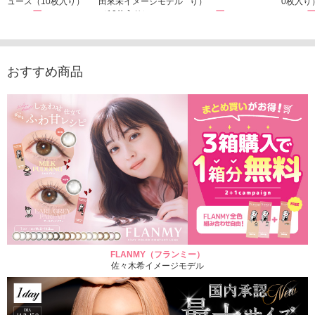
ュース（10枚入り）
田來未イメージモデル
り）
0枚入り
1,760円
（10枚入り）
1,760円
1,760
(税込)
(税込)
1,760円
(税込)
おすすめ商品
FLANMY（フランミー）
佐々木希イメージモデル