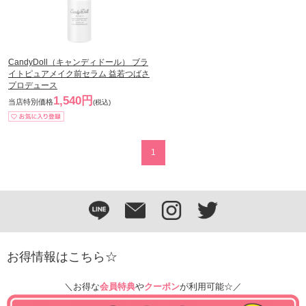
CandyDoll（キャンディドール） ブラ
イトピュアメイク前セラム 益若つばさ
プロデュース
1,540円
当店特別価格
(税込)
1
お得情報はこちら☆
＼お得な
会員特典
や
クーポン
が利用可能☆／